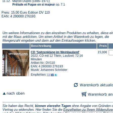
11.12.
Marcel Dupré (1886–1971)
Prélude et Fugue en si majeur
op. 7.1
Preis: 15,00 Euro Edition DV 110
EAN: 4 280000 276193
Um weitere Informationen zu den einzelnen Produkten zu erhalten, diese ei
mit der Maus anklicken. Um einen Artikel in den Warenkorb zu legen, die
Mengenzahl eingeben und dann auf den Einkaufswagen klicken.
Beschreibung
Preis
CD 'Spitzenklang im Weinbauland'
15,00€
2022, CD mit 12 Titeln, Laufzeit: 72:16
Minuten
Artikel-Nr.: DV110
EAN: 4 280000 276193
Musik: Johannes Schröder
Empfehlen:
Sie haben das Recht,
binnen vierzehn Tagen
ohne Angabe von Gründen d
Vertrag zu widerrufen. Hier finden Sie die
Einzelheiten zu Ihrem Widerrufsre