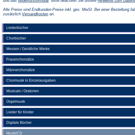
(Öffnet
und das
Widerrufsformular
. Bitte beachten Sie unsere
Hinweise zum Daten
in
einem
Alle Preise sind Endkunden-Preise inkl. ges. MwSt. Bei einer Bestellung fal
neuen
(Öffnet
zusätzlich
Versandkosten
an.
Tab)
in
einem
neuen
Liederbücher
Tab)
Chorbücher
Messen / Geistliche Werke
Frauenchorsätze
Männerchorsätze
Chormusik in Einzelausgaben
Musicals / Oratorien
Orgelmusik
Lieder für Kinder
Digitale Bücher
Musik/CD