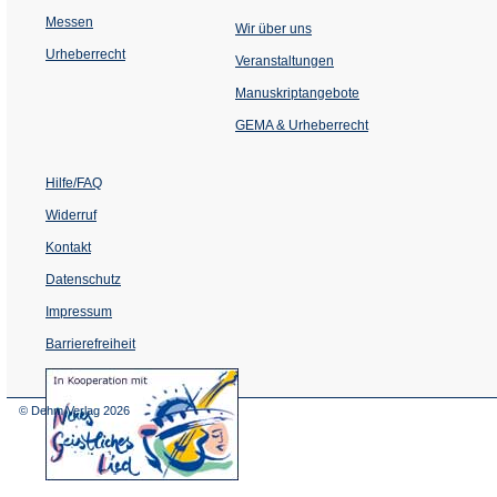
Messen
Wir über uns
Urheberrecht
(Öffnet
Veranstaltungen
in
einem
Manuskriptangebote
neuen
Tab)
GEMA & Urheberrecht
Hilfe/FAQ
Widerruf
Kontakt
Datenschutz
Impressum
Barrierefreiheit
(Öffnet
in
einem
© Dehm Verlag
2026
neuen
Tab)