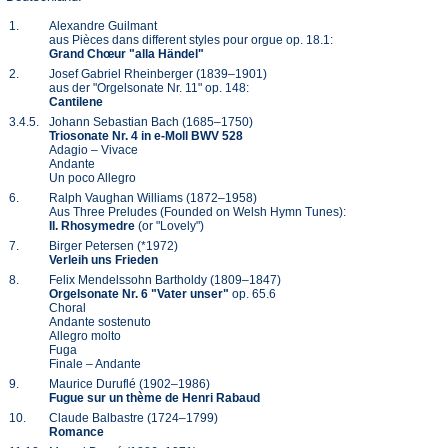
1.
Alexandre Guilmant
aus Pièces dans different styles pour orgue op. 18.1:
Grand Chœur "alla Händel"
2.
Josef Gabriel Rheinberger (1839–1901)
aus der "Orgelsonate Nr. 11" op. 148:
Cantilene
3.4.5.
Johann Sebastian Bach (1685–1750)
Triosonate Nr. 4 in e-Moll BWV 528
Adagio – Vivace
Andante
Un poco Allegro
6.
Ralph Vaughan Williams (1872–1958)
Aus Three Preludes (Founded on Welsh Hymn Tunes):
II. Rhosymedre
(or "Lovely")
7.
Birger Petersen (*1972)
Verleih uns Frieden
8.
Felix Mendelssohn Bartholdy (1809–1847)
Orgelsonate Nr. 6 "Vater unser"
op. 65.6
Choral
Andante sostenuto
Allegro molto
Fuga
Finale – Andante
9.
Maurice Duruflé (1902–1986)
Fugue sur un thème de Henri Rabaud
10.
Claude Balbastre (1724–1799)
Romance