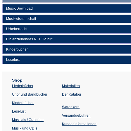
Musik/Download
Musikwissenschaft
Urheberrecht
Ein anziehendes NGL T-Shirt
Kinderbücher
Leselust
Shop
Liederbücher
Materialien
(Öffnet
Chor und Bandbücher
Der Katalog
in
einem
Kinderbücher
neuen
Warenkorb
Tab)
Leselust
Versandgebühren
Musicals / Oratorien
Kundeninformationen
Musik und CD´s