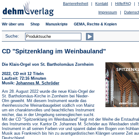
Barrierefreiheit
|
Kontakt
|
Hilfe/FAQ
|
Impressum
|
Datensc
Wir über uns
Shop
Manuskripte
GEMA, Rechte & Kopien
Suche:
CD "Spitzenklang im Weinbauland"
Die Klais-Orgel von St. Bartholomäus Zornheim
2022, CD mit 12 Titeln
Laufzeit: 72:16 Minuten
Musik:
Johannes M. Schröder
Am 28. August 2022 wurde die neue Klais-Orgel der
St. Bartholomäus-Kirche in Zornheim bei Nieder-
Olm geweiht. Mit diesem Instrument wurde das
rheinhessische Weinanbaugebiet südlich von Mainz
um ein charaktervolles und beachtliches Instrument
reicher, das in der Umgebung seinesgleichen sucht.
Mit der CD "Spitzenklang im Weinbauland" liegt mit der Weihe die Erstaufn
des Instruments vor. Kantor Dr. Johannes M. Schröder aus Wiesbaden stellt
Instrument in all seinen Farben vor und spannt dabei den Bogen von frühbar
Musik aus Frankreich bis hin zu avantgardistischen Klängen unserer Zeit au
Deutschland.