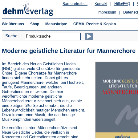
Barrierefreiheit
|
Kontakt
|
Hilfe/FAQ
|
Impressum
|
Datensc
Wir über uns
Shop
Manuskripte
GEMA, Rechte & Kopien
Suche:
Moderne geistliche Literatur für Männerchöre
Im Bereich des Neuen Geistlichen Liedes
(NGL) gibt es viele Chorsätze für gemischte
Chöre. Eigene Chorsätze für Männerchöre
finden sich sehr selten. Dabei gibt es
genügend Männerchöre, welche bei Hochzeit,
Taufe, Beerdigungen und anderen
Gottesdiensten mitwirken. Die hier
veröffentlichte moderne geistliche
Männerchorliteratur zeichnet sich aus, da sie
eine zeitgemäße Sprache nutzt, die die
Lebenswirklichkeit heutiger Menschen erreicht.
Dazu kommt eine Musik, die das heutige
Musikempfinden widerspiegelt.
Die veröffentlichten Männerchorsätze sind
Neue Geistliche Lieder, die vielfach in
Konzerten und Gottesdiensten erprobt sind.