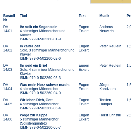
Bestell
Titel
Text
Musik
Pr
Nr
DV
Ihr sollt ein Segen sein
Eugen
Andreas
2,
14/01
4 stimmiger Männerchor und
Eckert
Neuwirth
Klavier
ISMN 979-0-502260-01-9
DV
In kalter Zeit
Eugen
Peter Reulein
1,
14/02
Solo, 3 stimmiger Männerchor und
Eckert
Klavier
ISMN 979-0-502260-02-6
DV
Ihr seid ein Brief
Eugen
Peter Reulein
1,
14/03
Solo, 4 stimmiger Männerchor und
Eckert
Klavier
ISMN 979-0-502260-03-3
DV
Was mein Herz schwer macht
Eugen
Jürgen
1,
14/04
4 stimmiger Männerchor
Eckert
Kandziora
ISMN 979-0-502260-04-0
DV
Wir loben Dich, Gott
Eugen
Torsten
1,
14/05
4 stimmiger Männerchor
Eckert
Hampel
ISMN 979-0-502260-06-4
DV
Wege zur Krippe
Eugen
Horst Christill
2,
14/06
5 stimmiger Männerchor
Eckert
(Solistenquintett)
ISMN 979-0-502260-05-7