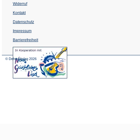
Widerruf
Kontakt
Datenschutz
Impressum
Barrierefreiheit
(Öffnet
in
einem
© Dehm Verlag
2026
neuen
Tab)