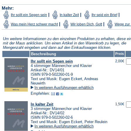
Mehr:
(Öffnet
(Öffnet
(Öffnet
|
|
|
Ihr sollt ein Segen sein
In kalter Zeit
Ihr seid ein Brief
in
in
in
einem
einem
einem
(Öffnet
(Öffnet
|
|
Was mein Herz schwer macht
Wir loben Dich, Gott
Wege zur 
neuen
neuen
neuen
in
in
Tab)
Tab)
Tab)
einem
einem
neuen
neuen
Tab)
Tab)
Um weitere Informationen zu den einzelnen Produkten zu erhalten, diese ei
mit der Maus anklicken. Um einen Artikel in den Warenkorb zu legen, die
Mengenzahl eingeben und dann auf den Einkaufswagen klicken.
Beschreibung
Preis
Ihr sollt ein Segen sein
2,00€
4 stimmiger Männerchor und Klavier
Artikel-Nr.: DV14/01
ISMN 979-0-502260-01-9
Text und Musik: Eugen Eckert, Andreas
Neuwirth
In weiteren Ausführungen erhältlich
Empfehlen:
In kalter Zeit
1,50€
3 stimmiger Männerchor und Klavier
Artikel-Nr.: DV14/02
ISMN 979-0-502260-02-6
Text und Musik: Eugen Eckert, Peter Reulein
In weiteren Ausführungen erhältlich