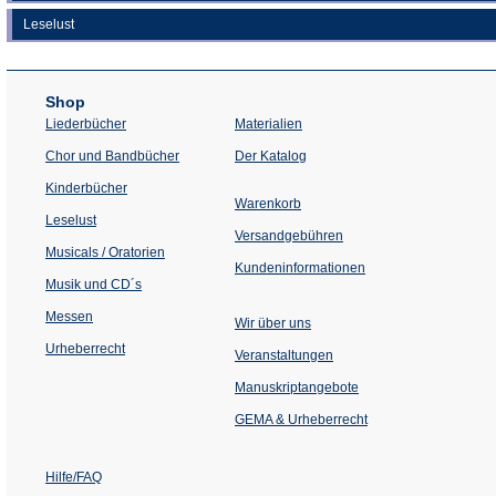
Leselust
Shop
Liederbücher
Materialien
(Öffnet
Chor und Bandbücher
Der Katalog
in
einem
Kinderbücher
neuen
Warenkorb
Tab)
Leselust
Versandgebühren
Musicals / Oratorien
Kundeninformationen
Musik und CD´s
Messen
Wir über uns
Urheberrecht
(Öffnet
Veranstaltungen
in
einem
Manuskriptangebote
neuen
Tab)
GEMA & Urheberrecht
Hilfe/FAQ