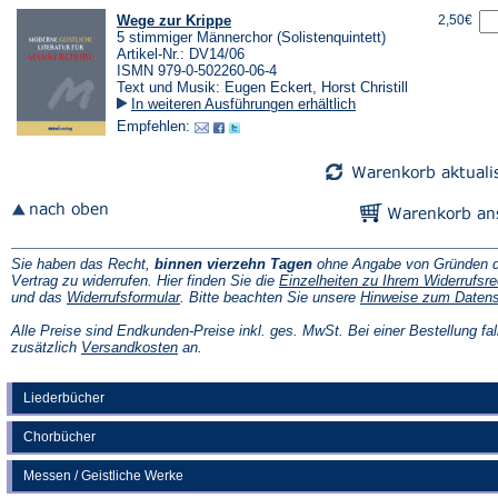
Wege zur Krippe
2,50€
5 stimmiger Männerchor (Solistenquintett)
Artikel-Nr.: DV14/06
ISMN 979-0-502260-06-4
Text und Musik: Eugen Eckert, Horst Christill
In weiteren Ausführungen erhältlich
Empfehlen:
Sie haben das Recht,
binnen vierzehn Tagen
ohne Angabe von Gründen d
Vertrag zu widerrufen. Hier finden Sie die
Einzelheiten zu Ihrem Widerrufsre
(Öffnet
und das
Widerrufsformular
. Bitte beachten Sie unsere
Hinweise zum Daten
in
einem
Alle Preise sind Endkunden-Preise inkl. ges. MwSt. Bei einer Bestellung fal
neuen
(Öffnet
zusätzlich
Versandkosten
an.
Tab)
in
einem
neuen
Liederbücher
Tab)
Chorbücher
Messen / Geistliche Werke