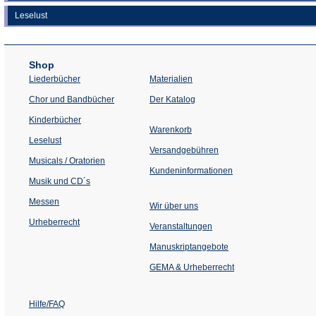
Leselust
Shop
Liederbücher
Materialien
(Öffnet
Chor und Bandbücher
Der Katalog
in
einem
Kinderbücher
neuen
Warenkorb
Tab)
Leselust
Versandgebühren
Musicals / Oratorien
Kundeninformationen
Musik und CD´s
Messen
Wir über uns
Urheberrecht
(Öffnet
Veranstaltungen
in
einem
Manuskriptangebote
neuen
Tab)
GEMA & Urheberrecht
Hilfe/FAQ