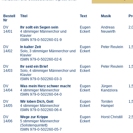
Bestell
Titel
Text
Musik
Pr
Nr
DV
Ihr sollt ein Segen sein
Eugen
Andreas
2,
14/01
4 stimmiger Männerchor und
Eckert
Neuwirth
Klavier
ISMN 979-0-502260-01-9
DV
In kalter Zeit
Eugen
Peter Reulein
1,
14/02
Solo, 3 stimmiger Männerchor und
Eckert
Klavier
ISMN 979-0-502260-02-6
DV
Ihr seid ein Brief
Eugen
Peter Reulein
1,
14/03
Solo, 4 stimmiger Männerchor und
Eckert
Klavier
ISMN 979-0-502260-03-3
DV
Was mein Herz schwer macht
Eugen
Jürgen
1,
14/04
4 stimmiger Männerchor
Eckert
Kandziora
ISMN 979-0-502260-04-0
DV
Wir loben Dich, Gott
Eugen
Torsten
1,
14/05
4 stimmiger Männerchor
Eckert
Hampel
ISMN 979-0-502260-06-4
DV
Wege zur Krippe
Eugen
Horst Christill
2,
14/06
5 stimmiger Männerchor
Eckert
(Solistenquintett)
ISMN 979-0-502260-05-7