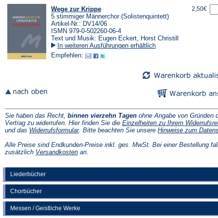
Wege zur Krippe
2,50€
5 stimmiger Männerchor (Solistenquintett)
Artikel-Nr.: DV14/06
ISMN 979-0-502260-06-4
Text und Musik: Eugen Eckert, Horst Christill
In weiteren Ausführungen erhältlich
Empfehlen:
Sie haben das Recht,
binnen vierzehn Tagen
ohne Angabe von Gründen d
Vertrag zu widerrufen. Hier finden Sie die
Einzelheiten zu Ihrem Widerrufsre
(Öffnet
und das
Widerrufsformular
. Bitte beachten Sie unsere
Hinweise zum Daten
in
einem
Alle Preise sind Endkunden-Preise inkl. ges. MwSt. Bei einer Bestellung fal
neuen
(Öffnet
zusätzlich
Versandkosten
an.
Tab)
in
einem
neuen
Liederbücher
Tab)
Chorbücher
Messen / Geistliche Werke