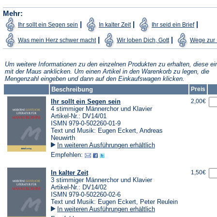
Mehr:
(Öffnet
(Öffnet
(Öffnet
|
|
|
Ihr sollt ein Segen sein
In kalter Zeit
Ihr seid ein Brief
in
in
in
einem
einem
einem
(Öffnet
(Öffnet
|
|
Was mein Herz schwer macht
Wir loben Dich, Gott
Wege zur 
neuen
neuen
neuen
in
in
Tab)
Tab)
Tab)
einem
einem
neuen
neuen
Tab)
Tab)
Um weitere Informationen zu den einzelnen Produkten zu erhalten, diese ei
mit der Maus anklicken. Um einen Artikel in den Warenkorb zu legen, die
Mengenzahl eingeben und dann auf den Einkaufswagen klicken.
Beschreibung
Preis
Ihr sollt ein Segen sein
2,00€
4 stimmiger Männerchor und Klavier
Artikel-Nr.: DV14/01
ISMN 979-0-502260-01-9
Text und Musik: Eugen Eckert, Andreas
Neuwirth
In weiteren Ausführungen erhältlich
Empfehlen:
In kalter Zeit
1,50€
3 stimmiger Männerchor und Klavier
Artikel-Nr.: DV14/02
ISMN 979-0-502260-02-6
Text und Musik: Eugen Eckert, Peter Reulein
In weiteren Ausführungen erhältlich