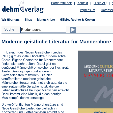
Barrierefreiheit
|
Kontakt
|
Hilfe/FAQ
|
Impressum
|
Datensc
Wir über uns
Shop
Manuskripte
GEMA, Rechte & Kopien
Suche:
Moderne geistliche Literatur für Männerchöre
Im Bereich des Neuen Geistlichen Liedes
(NGL) gibt es viele Chorsätze für gemischte
Chöre. Eigene Chorsätze für Männerchöre
finden sich sehr selten. Dabei gibt es
genügend Männerchöre, welche bei Hochzeit,
Taufe, Beerdigungen und anderen
Gottesdiensten mitwirken. Die hier
veröffentlichte moderne geistliche
Männerchorliteratur zeichnet sich aus, da sie
eine zeitgemäße Sprache nutzt, die die
Lebenswirklichkeit heutiger Menschen erreicht.
Dazu kommt eine Musik, die das heutige
Musikempfinden widerspiegelt.
Die veröffentlichten Männerchorsätze sind
Neue Geistliche Lieder, die vielfach in
Konzerten und Gottesdiensten erprobt sind.