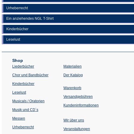
Urheberrecht
Ein anziehendes NGL T-Shirt
Kinderbücher
Leselust
Shop
Liederbücher
Materialien
(Öffnet
Chor und Bandbücher
Der Katalog
in
einem
Kinderbücher
neuen
Warenkorb
Tab)
Leselust
Versandgebühren
Musicals / Oratorien
Kundeninformationen
Musik und CD´s
Messen
Wir über uns
Urheberrecht
(Öffnet
Veranstaltungen
in