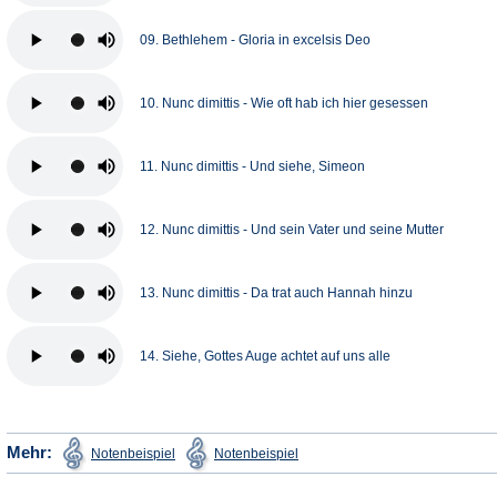
09. Bethlehem - Gloria in excelsis Deo
10. Nunc dimittis - Wie oft hab ich hier gesessen
11. Nunc dimittis - Und siehe, Simeon
12. Nunc dimittis - Und sein Vater und seine Mutter
13. Nunc dimittis - Da trat auch Hannah hinzu
14. Siehe, Gottes Auge achtet auf uns alle
(Öffnet
(Öffnet
Mehr:
Notenbeispiel
Notenbeispiel
in
in
einem
einem
neuen
neuen