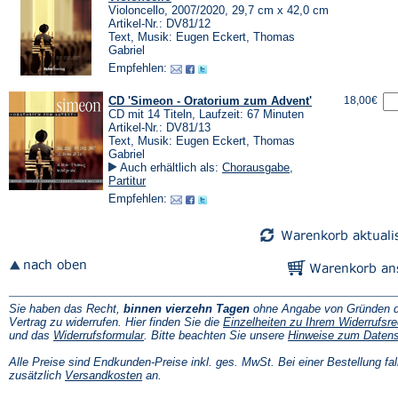
Violoncello, 2007/2020, 29,7 cm x 42,0 cm
Artikel-Nr.: DV81/12
Text, Musik: Eugen Eckert, Thomas
Gabriel
Empfehlen:
CD 'Simeon - Oratorium zum Advent'
18,00€
CD mit 14 Titeln, Laufzeit: 67 Minuten
Artikel-Nr.: DV81/13
Text, Musik: Eugen Eckert, Thomas
Gabriel
Auch erhältlich als:
Chorausgabe
,
Partitur
Empfehlen:
Sie haben das Recht,
binnen vierzehn Tagen
ohne Angabe von Gründen d
Vertrag zu widerrufen. Hier finden Sie die
Einzelheiten zu Ihrem Widerrufsre
(Öffnet
und das
Widerrufsformular
. Bitte beachten Sie unsere
Hinweise zum Daten
in
einem
Alle Preise sind Endkunden-Preise inkl. ges. MwSt. Bei einer Bestellung fal
neuen
(Öffnet
zusätzlich
Versandkosten
an.
Tab)
in