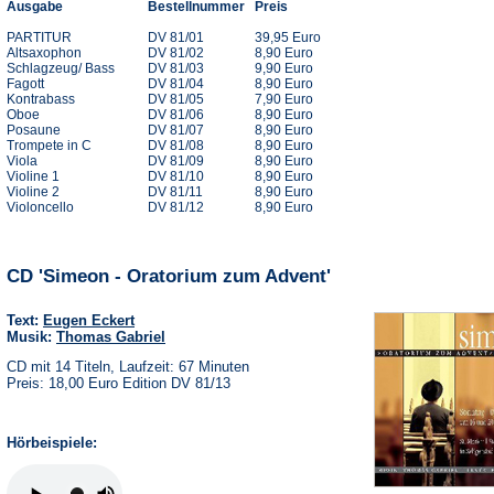
Ausgabe
Bestellnummer
Preis
PARTITUR
DV 81/01
39,95 Euro
Altsaxophon
DV 81/02
8,90 Euro
Schlagzeug/ Bass
DV 81/03
9,90 Euro
Fagott
DV 81/04
8,90 Euro
Kontrabass
DV 81/05
7,90 Euro
Oboe
DV 81/06
8,90 Euro
Posaune
DV 81/07
8,90 Euro
Trompete in C
DV 81/08
8,90 Euro
Viola
DV 81/09
8,90 Euro
Violine 1
DV 81/10
8,90 Euro
Violine 2
DV 81/11
8,90 Euro
Violoncello
DV 81/12
8,90 Euro
CD 'Simeon - Oratorium zum Advent'
Text:
Eugen Eckert
Musik:
Thomas Gabriel
CD mit 14 Titeln, Laufzeit: 67 Minuten
Preis: 18,00 Euro Edition DV 81/13
Hörbeispiele: