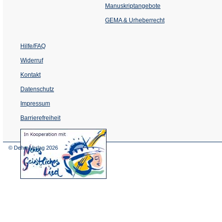
einem
Manuskriptangebote
neuen
Tab)
GEMA & Urheberrecht
Hilfe/FAQ
Widerruf
Kontakt
Datenschutz
Impressum
Barrierefreiheit
(Öffnet
in
einem
© Dehm Verlag
2026
neuen
Tab)