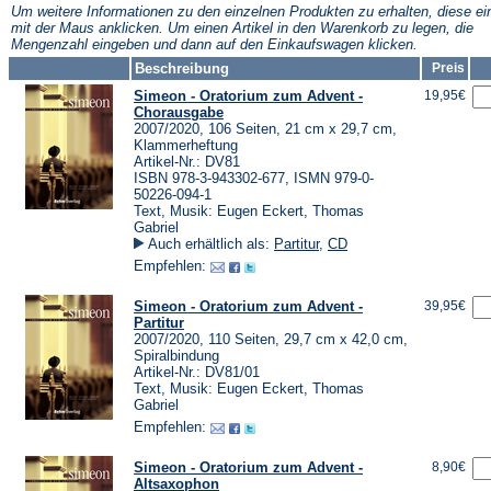
Tab)
Tab)
Um weitere Informationen zu den einzelnen Produkten zu erhalten, diese ei
mit der Maus anklicken. Um einen Artikel in den Warenkorb zu legen, die
Mengenzahl eingeben und dann auf den Einkaufswagen klicken.
Beschreibung
Preis
Simeon - Oratorium zum Advent -
19,95€
Chorausgabe
2007/2020, 106 Seiten, 21 cm x 29,7 cm,
Klammerheftung
Artikel-Nr.: DV81
ISBN 978-3-943302-677, ISMN 979-0-
50226-094-1
Text, Musik: Eugen Eckert, Thomas
Gabriel
Auch erhältlich als:
Partitur
,
CD
Empfehlen:
Simeon - Oratorium zum Advent -
39,95€
Partitur
2007/2020, 110 Seiten, 29,7 cm x 42,0 cm,
Spiralbindung
Artikel-Nr.: DV81/01
Text, Musik: Eugen Eckert, Thomas
Gabriel
Empfehlen:
Simeon - Oratorium zum Advent -
8,90€
Altsaxophon