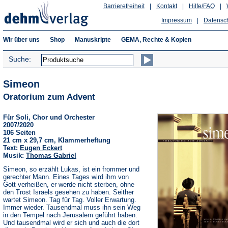
Barrierefreiheit
|
Kontakt
|
Hilfe/FAQ
|
Impressum
|
Datensc
Wir über uns
Shop
Manuskripte
GEMA, Rechte & Kopien
Suche:
Simeon
Oratorium zum Advent
Für Soli, Chor und Orchester
2007/2020
106 Seiten
21 cm x 29,7 cm, Klammerheftung
Text:
Eugen Eckert
Musik:
Thomas Gabriel
Simeon, so erzählt Lukas, ist ein frommer und
gerechter Mann. Eines Tages wird ihm von
Gott verheißen, er werde nicht sterben, ohne
den Trost Israels gesehen zu haben. Seither
wartet Simeon. Tag für Tag. Voller Erwartung.
Immer wieder. Tausendmal muss ihn sein Weg
in den Tempel nach Jerusalem geführt haben.
Und tausendmal wird er sich und auch die dort