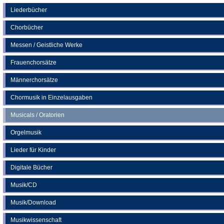
einem
neuen
Liederbücher
Tab)
Chorbücher
Messen / Geistliche Werke
Frauenchorsätze
Männerchorsätze
Chormusik in Einzelausgaben
Musicals / Oratorien
Orgelmusik
Lieder für Kinder
Digitale Bücher
Musik/CD
Musik/Download
Musikwissenschaft