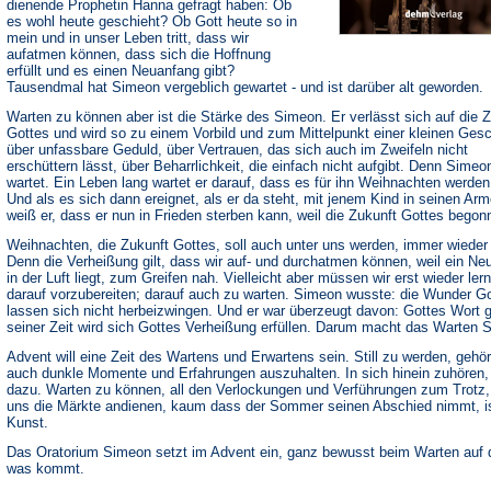
dienende Prophetin Hanna gefragt haben: Ob
es wohl heute geschieht? Ob Gott heute so in
mein und in unser Leben tritt, dass wir
aufatmen können, dass sich die Hoffnung
erfüllt und es einen Neuanfang gibt?
Tausendmal hat Simeon vergeblich gewartet - und ist darüber alt geworden.
Warten zu können aber ist die Stärke des Simeon. Er verlässt sich auf die 
Gottes und wird so zu einem Vorbild und zum Mittelpunkt einer kleinen Ges
über unfassbare Geduld, über Vertrauen, das sich auch im Zweifeln nicht
erschüttern lässt, über Beharrlichkeit, die einfach nicht aufgibt. Denn Simeo
wartet. Ein Leben lang wartet er darauf, dass es für ihn Weihnachten werden
Und als es sich dann ereignet, als er da steht, mit jenem Kind in seinen Arm
weiß er, dass er nun in Frieden sterben kann, weil die Zukunft Gottes begon
Weihnachten, die Zukunft Gottes, soll auch unter uns werden, immer wieder
Denn die Verheißung gilt, dass wir auf- und durchatmen können, weil ein Ne
in der Luft liegt, zum Greifen nah. Vielleicht aber müssen wir erst wieder ler
darauf vorzubereiten; darauf auch zu warten. Simeon wusste: die Wunder G
lassen sich nicht herbeizwingen. Und er war überzeugt davon: Gottes Wort gi
seiner Zeit wird sich Gottes Verheißung erfüllen. Darum macht das Warten S
Advent will eine Zeit des Wartens und Erwartens sein. Still zu werden, gehör
auch dunkle Momente und Erfahrungen auszuhalten. In sich hinein zuhören,
dazu. Warten zu können, all den Verlockungen und Verführungen zum Trotz,
uns die Märkte andienen, kaum dass der Sommer seinen Abschied nimmt, is
Kunst.
Das Oratorium Simeon setzt im Advent ein, ganz bewusst beim Warten auf 
was kommt.