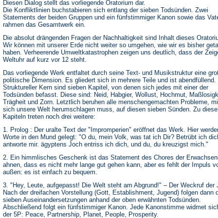
Diesen Dialog stellt das vorliegende Oratorium dar.
Die Konfliktlinien buchstabieren sich entlang der sieben Todsünden. Zwei
Statements der beiden Gruppen und ein fünfstimmiger Kanon sowie das Vat
rahmen das Gesamtwerk ein.
Die absolut drängenden Fragen der Nachhaltigkeit sind Inhalt dieses Orator
Wir können mit unserer Erde nicht weiter so umgehen, wie wir es bisher get
haben. Verheerende Umweltkatastrophen zeigen uns deutlich, dass der Zeig
Weltuhr auf kurz vor 12 steht.
Das vorliegende Werk entfaltet durch seine Text- und Musikstruktur eine gr
politische Dimension. Es gliedert sich in mehrere Teile und ist abendfüllend.
Struktureller Kern sind sieben Kapitel, von denen sich jedes mit einer der
Todsünden befasst. Diese sind: Neid, Habgier, Wollust, Hochmut, Maßlosigk
Trägheit und Zorn. Letztlich beruhen alle menschengemachten Probleme, m
sich unsere Welt herumschlagen muss, auf diesen sieben Sünden. Zu diese
Kapiteln treten noch drei weitere:
1. Prolog : Der uralte Text der "Impromperien" eröffnet das Werk. Hier werde
Worte in den Mund gelegt: "O du, mein Volk, was tat ich Dir? Betrübt ich dic
antworte mir. ägyptens Joch entriss ich dich, und du, du kreuzigst mich."
2. Ein himmlisches Geschenk ist das Statement des Chores der Erwachsen
ahnen, dass es nicht mehr lange gut gehen kann, aber es fehlt der Impuls v
außen: es ist einfach zu bequem.
3. "Hey, Leute, aufgepasst! Die Welt steht am Abgrund!" – Der Weckruf der
Nach der dreifachen Vorstellung (Gott, Establishment, Jugend) folgen dann 
sieben Auseinandersetzungen anhand der oben erwähnten Todsünden.
Abschließend folgt ein fünfstimmiger Kanon. Jede Kanonstimme widmet sic
der 5P: Peace, Partnership, Planet, People, Prosperity.