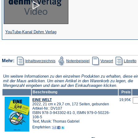
(Öffnet
YouTube-Kanal Dehm Verlag
in
einem
neuen
(Öffnet
(Öffnet
(Öffnet
(
Mehr:
Inhaltsverzeichnis
Notenbeispiel
Vorwort
Libretto
Tab)
in
in
in
i
einem
einem
einem
neuen
neuen
neuen
Tab)
Tab)
Tab)
T
Um weitere Informationen zu den einzelnen Produkten zu erhalten, diese ei
mit der Maus anklicken. Um einen Artikel in den Warenkorb zu legen, die
Mengenzahl eingeben und dann auf den Einkaufswagen klicken.
Beschreibung
Preis
EINE WELT
19,95€
2022, 21 cm x 29,7 cm, 172 Seiten, gebunden
Artikel-Nr.: DV107
ISBN 978-3-943302-81-3, ISMN 979-0-50226-
108-5
Text, Musik: Thomas Gabriel
Empfehlen: