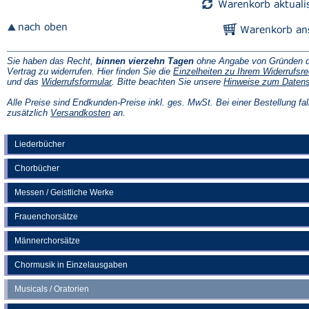
Sie haben das Recht,
binnen vierzehn Tagen
ohne Angabe von Gründen d
Vertrag zu widerrufen. Hier finden Sie die
Einzelheiten zu Ihrem Widerrufsre
(Öffnet
und das
Widerrufsformular
. Bitte beachten Sie unsere
Hinweise zum Daten
in
einem
Alle Preise sind Endkunden-Preise inkl. ges. MwSt. Bei einer Bestellung fal
neuen
(Öffnet
zusätzlich
Versandkosten
an.
Tab)
in
einem
neuen
Liederbücher
Tab)
Chorbücher
Messen / Geistliche Werke
Frauenchorsätze
Männerchorsätze
Chormusik in Einzelausgaben
Musicals / Oratorien