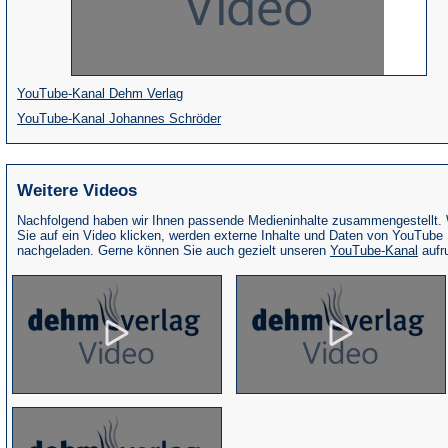
(Öffnet
YouTube-Kanal Dehm Verlag
in
(Öffnet
YouTube-Kanal Johannes Schröder
einem
in
neuen
einem
Weitere Videos
Tab)
neuen
Tab)
Nachfolgend haben wir Ihnen passende Medieninhalte zusammengestellt.
Sie auf ein Video klicken, werden externe Inhalte und Daten von YouTube
(Öffne
nachgeladen. Gerne können Sie auch gezielt unseren
YouTube-Kanal
aufr
in
eine
neue
Tab)