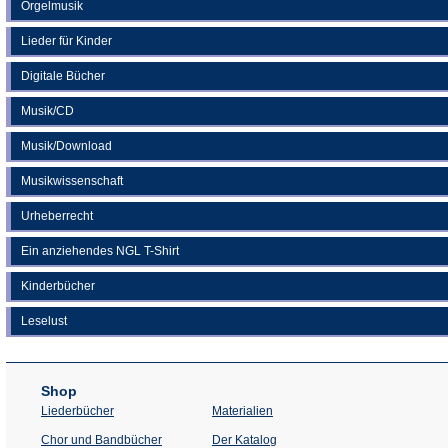
Orgelmusik
Lieder für Kinder
Digitale Bücher
Musik/CD
Musik/Download
Musikwissenschaft
Urheberrecht
Ein anziehendes NGL T-Shirt
Kinderbücher
Leselust
Shop
Liederbücher
Materialien
(Öffnet
Chor und Bandbücher
Der Katalog