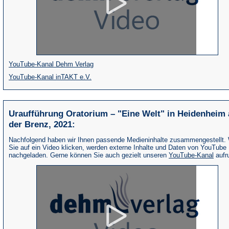
(Öffnet
YouTube-Kanal Dehm Verlag
(Öffnet
in
YouTube-Kanal inTAKT e.V.
in
einem
einem
neuen
Uraufführung Oratorium – "Eine Welt" in Heidenheim
neuen
Tab)
der Brenz, 2021:
Tab)
Nachfolgend haben wir Ihnen passende Medieninhalte zusammengestellt.
Sie auf ein Video klicken, werden externe Inhalte und Daten von YouTube
(Öffne
nachgeladen. Gerne können Sie auch gezielt unseren
YouTube-Kanal
aufr
in
eine
neue
Tab)