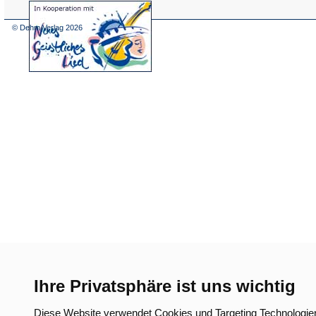
(Öffnet
in
einem
© Dehm Verlag
2026
neuen
Tab)
Ihre Privatsphäre ist uns wichtig
Diese Website verwendet Cookies und Targeting Technologie