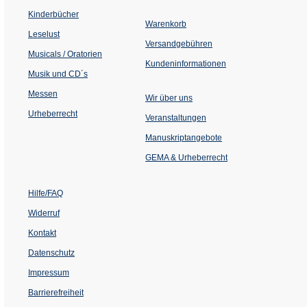
in
einem
Kinderbücher
neuen
Warenkorb
Tab)
Leselust
Versandgebühren
Musicals / Oratorien
Kundeninformationen
Musik und CD´s
Messen
Wir über uns
Urheberrecht
(Öffnet
Veranstaltungen
in
einem
Manuskriptangebote
neuen
Tab)
GEMA & Urheberrecht
Hilfe/FAQ
Widerruf
Kontakt
Datenschutz
Impressum
Barrierefreiheit