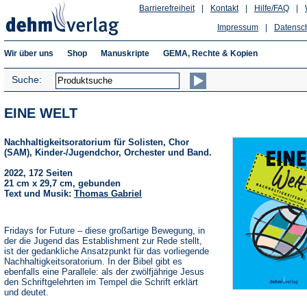
Barrierefreiheit
|
Kontakt
|
Hilfe/FAQ
|
Impressum
|
Datensc
Wir über uns
Shop
Manuskripte
GEMA, Rechte & Kopien
Suche:
EINE WELT
Nachhaltigkeitsoratorium für Solisten, Chor
(SAM), Kinder-/Jugendchor, Orchester und Band.
2022, 172 Seiten
21 cm x 29,7 cm, gebunden
Text und Musik:
Thomas Gabriel
Fridays for Future – diese großartige Bewegung, in
der die Jugend das Establishment zur Rede stellt,
ist der gedankliche Ansatzpunkt für das vorliegende
Nachhaltigkeitsoratorium. In der Bibel gibt es
ebenfalls eine Parallele: als der zwölfjährige Jesus
den Schriftgelehrten im Tempel die Schrift erklärt
und deutet.