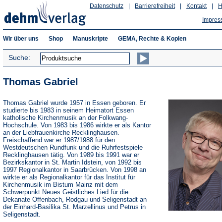
Datenschutz
|
Barrierefreiheit
|
Kontakt
|
H
Impres
Wir über uns
Shop
Manuskripte
GEMA, Rechte & Kopien
Suche:
Thomas Gabriel
Thomas Gabriel wurde 1957 in Essen geboren. Er
studierte bis 1983 in seinem Heimatort Essen
katholische Kirchenmusik an der Folkwang-
Hochschule. Von 1983 bis 1986 wirkte er als Kantor
an der Liebfrauenkirche Recklinghausen.
Freischaffend war er 1987/1988 für den
Westdeutschen Rundfunk und die Ruhrfestspiele
Recklinghausen tätig. Von 1989 bis 1991 war er
Bezirkskantor in St. Martin Idstein, von 1992 bis
1997 Regionalkantor in Saarbrücken. Von 1998 an
wirkte er als Regionalkantor für das Institut für
Kirchenmusik im Bistum Mainz mit dem
Schwerpunkt Neues Geistliches Lied für die
Dekanate Offenbach, Rodgau und Seligenstadt an
der Einhard-Basilika St. Marzellinus und Petrus in
Seligenstadt.