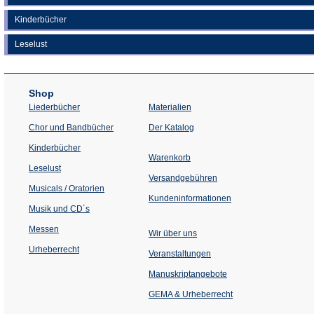
Kinderbücher
Leselust
Shop
Liederbücher
Materialien
(Öffnet
Chor und Bandbücher
Der Katalog
in
einem
Kinderbücher
neuen
Warenkorb
Tab)
Leselust
Versandgebühren
Musicals / Oratorien
Kundeninformationen
Musik und CD´s
Messen
Wir über uns
Urheberrecht
(Öffnet
Veranstaltungen
in
einem
Manuskriptangebote
neuen
Tab)
GEMA & Urheberrecht