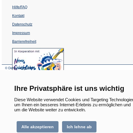
Hilfe/FAQ
Kontakt
Datenschutz
Impressum
Barrierefreiheit
(Öffnet
in
einem
neuen
Tab)
© Dehm Verlag
2026
Ihre Privatsphäre ist uns wichtig
Diese Website verwendet Cookies und Targeting Technologie
um Ihnen ein besseres Internet-Erlebnis zu ermöglichen und
um die Website weiter zu entwickeln.
Alle akzeptieren
Ich lehne ab