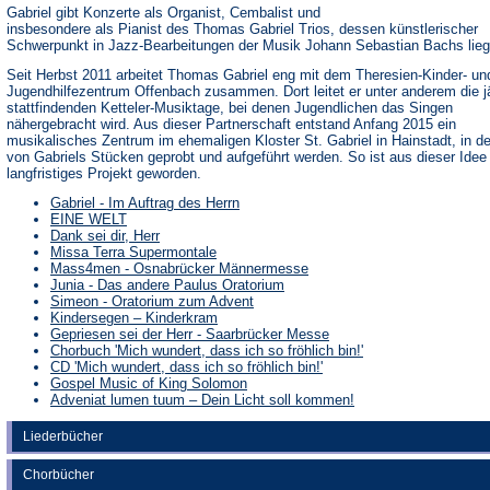
Gabriel gibt Konzerte als Organist, Cembalist und
insbesondere als Pianist des Thomas Gabriel Trios, dessen künstlerischer
Schwerpunkt in Jazz-Bearbeitungen der Musik Johann Sebastian Bachs lieg
Seit Herbst 2011 arbeitet Thomas Gabriel eng mit dem Theresien-Kinder- un
Jugendhilfezentrum Offenbach zusammen. Dort leitet er unter anderem die jä
stattfindenden Ketteler-Musiktage, bei denen Jugendlichen das Singen
nähergebracht wird. Aus dieser Partnerschaft entstand Anfang 2015 ein
musikalisches Zentrum im ehemaligen Kloster St. Gabriel in Hainstadt, in d
von Gabriels Stücken geprobt und aufgeführt werden. So ist aus dieser Idee
langfristiges Projekt geworden.
Gabriel - Im Auftrag des Herrn
EINE WELT
Dank sei dir, Herr
Missa Terra Supermontale
Mass4men - Osnabrücker Männermesse
Junia - Das andere Paulus Oratorium
Simeon - Oratorium zum Advent
Kindersegen – Kinderkram
Gepriesen sei der Herr - Saarbrücker Messe
Chorbuch 'Mich wundert, dass ich so fröhlich bin!'
CD 'Mich wundert, dass ich so fröhlich bin!'
Gospel Music of King Solomon
Adveniat lumen tuum – Dein Licht soll kommen!
Liederbücher
Chorbücher