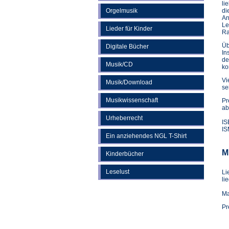
li
Orgelmusik
di
An
Le
Lieder für Kinder
Ra
Üb
Digitale Bücher
In
de
Musik/CD
ko
Vi
Musik/Download
se
Musikwissenschaft
Pr
ab
Urheberrecht
IS
IS
Ein anziehendes NGL T-Shirt
M
Kinderbücher
Leselust
Li
li
Ma
Pr