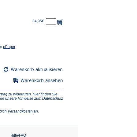
34,95€
(Öffnet
em
ePaper
in
einem
neuen
Tab)
ag zu widerrufen. Hier finden Sie
 Sie unsere
Hinweise zum Datenschutz
(Öffnet
zlich
Versandkosten
an.
in
einem
neuen
Tab)
Hilfe/FAQ