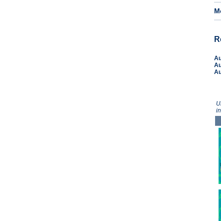
M
R
A
A
A
U
i