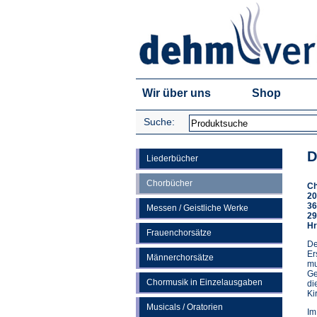
Wir über uns
Shop
Suche:
D
Liederbücher
Chorbücher
Ch
20
36
Messen / Geistliche Werke
29
Hr
Frauenchorsätze
De
Er
Männerchorsätze
mu
Ge
Chormusik in Einzelausgaben
di
Ki
Musicals / Oratorien
Im