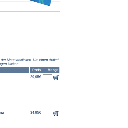
 der Maus anklicken. Um einen Artikel
gen klicken.
Preis
Menge
29,95€
ung
34,95€
g