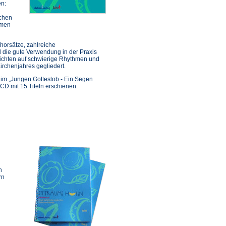
en:
ichen
umen
horsätze, zahlreiche
d die gute Verwendung in der Praxis
zichten auf schwierige Rhythmen und
irchenjahres gegliedert.
im „Jungen Gotteslob - Ein Segen
CD mit 15 Titeln erschienen.
n
rn