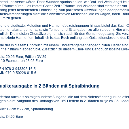
ebend uns verschwören. Dass Wunden spurlos heilen, wir Brot und Wein längst teil
e Träume hüten – es kommt Gottes Zeit.“ Träume und Visionen sind elementar. Am
fang jeder bedeutenden Entdeckung, von politischen Umwälzungen oder persönl
bensveränderungen steht die Sehnsucht von Menschen, die es wagen, ihren Trä
um zu geben.
er die Liedtexte, Melodien und Harmoniebezeichnungen hinaus bietet das Buch C
strumentalarrangements, sowie Tempo- und Stilangaben zu allen Liedern. Hier wir
utlich: Die meisten Chorsätze eignen sich auch für den Gemeindegesang. Sie ver
mplizierte Harmonien. Inhaltlich ist das Buch entlang des Gottesdienstes und des K
ele der in diesem Chorbuch mit einem Chorarrangement abgedruckten Lieder sind 
in“ einstimmig abgedruckt. Zusätzlich zu diesem Chor- und Bandbuch ist eine Live-
eis: 29,95 Euro, Edition DV 29
 10 Exemplaren 23,95 Euro
BN 978-3-943302-16-5
MN 979-0-50226-015-6
usikerausgabe in 2 Bänden mit Spiralbindung
eferbar auch als spiralgebundene Ausgabe, die auf dem Notenständer gut und offe
egen bleibt. Aufgrund des Umfangs von 169 Liedern in 2 Bänden mit je ca. 85 Liede
ße: 19 cm x 27 cm, Spiralbindung.
eis: 34,95 Euro