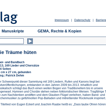
Impressum
|
Datenschutz
|
Barriere
Manuskripte
GEMA, Rechte & Kopien
ie Träume hüten
or- und Bandbuch
13, 169 Lieder und Chorsätze
4 Seiten
 cm x 27 cm, gebunden
sg.: Patrick Dehm
r Schwerpunkt dieser Sammlung mit 169 Liedern, Rufen und Kanons liegt bei
stveröffentlichungen, entstanden in den Jahren 2009 bis 2013. Inhaltlich und
sikalisch schlägt das Buch einen weiten Bogen von Traditionellem bis in unsere
genwart. Hymnen und Choräle stehen neben folkloristischen Weisen. Tragfähige T
e zum Nachdenken anstiften und dem Glauben Flügel verleihen, haben Band- und
rchenmusiker zu gefühlvollen Pop-Balladen und mitreißender Rockmusik inspiriert.
 Titellied von Eugen Eckert und Joachim Raabe heißt es: „Dass taube Ohren hören,