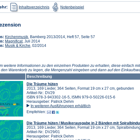
(Öffnet
(Öffnet
ehr:
Inhaltsverzeichnis
Notenbeispiel
in
in
einem
einem
neuen
neuen
Tab)
Tab)
ezension
(Öffnet
us:
Kirchenmusik
, Bamberg 2013/2014, Heft 57, Seite 57
(Öffnet
in
us:
Magnificat
, Juli 2014
in
einem
(Öffnet
us:
Musik & Kirche
, 02/2014
einem
neuen
in
neuen
Tab)
einem
Tab)
neuen
Tab)
m weitere Informationen zu den einzelnen Produkten zu erhalten, diese einfach mit
n den Warenkorb zu legen, die Mengenzahl eingeben und dann auf den Einkaufswa
Beschreibung
Die Träume hüten
2013, 169 Lieder, 364 Seiten, Format 19 cm x 27 cm, gebunden
Artikel-Nr.: DV29
ISBN 978-3-943302-16-5, ISMN 979-0-50226-015-6
Herausgeber: Patrick Dehm
In weiteren Ausführungen erhältlich
Empfehlen:
Die Träume hüten / Musikerausgabe in 2 Bänden mit Spiralbind
2013, 169 Lieder, 364 Seiten, Format 19 cm x 27 cm, Spiralbindun
Artikel-Nr.: DV29/01
Herausgeber: Patrick Dehm