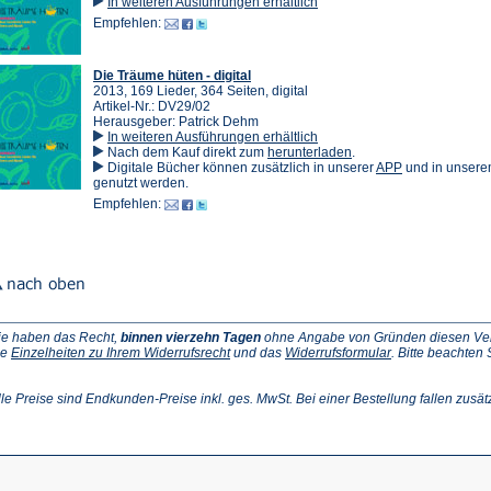
In weiteren Ausführungen erhältlich
Empfehlen:
Die Träume hüten - digital
2013, 169 Lieder, 364 Seiten, digital
Artikel-Nr.: DV29/02
Herausgeber: Patrick Dehm
In weiteren Ausführungen erhältlich
(Öffnet
Nach dem Kauf direkt zum
herunterladen
.
in
(Öffnet
Digitale Bücher können zusätzlich in unserer
APP
und in unser
einem
in
genutzt werden.
neuen
einem
Empfehlen:
Tab)
neuen
Tab)
ie haben das Recht,
binnen vierzehn Tagen
ohne Angabe von Gründen diesen Vertr
(Öffnet
(Öffnet
ie
Einzelheiten zu Ihrem Widerrufsrecht
und das
Widerrufsformular
. Bitte beachten
ffnet
in
in
einem
einem
inem
neuen
neuen
lle Preise sind Endkunden-Preise inkl. ges. MwSt. Bei einer Bestellung fallen zusät
euen
Tab)
Tab)
ab)