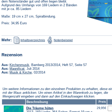
dem Notenständer gut und offen liegen bleibt.
Aufgrund des Umfangs von 169 Liedern in 2 Bänden
mit je ca. 85 Liedern
Maße: 19 cm x 27 cm, Spiralbindung.
Preis: 34,95 Euro
(Öffnet
(Öffnet
Mehr:
Inhaltsverzeichnis
Notenbeispiel
in
in
einem
einem
neuen
neuen
Tab)
Tab)
Rezension
(Öffnet
Aus:
Kirchenmusik
, Bamberg 2013/2014, Heft 57, Seite 57
in
(Öffnet
Aus:
Magnificat
, Juli 2014
einem
in
(Öffnet
Aus:
Musik & Kirche
, 02/2014
neuen
einem
in
Tab)
neuen
einem
Tab)
neuen
Tab)
Um weitere Informationen zu den einzelnen Produkten zu erhalten, diese ei
mit der Maus anklicken. Um einen Artikel in den Warenkorb zu legen, die
Mengenzahl eingeben und dann auf den Einkaufswagen klicken.
Beschreibung
Preis
Die Träume hüten
29,95€
2013, 169 Lieder, 364 Seiten, Format 19 cm x