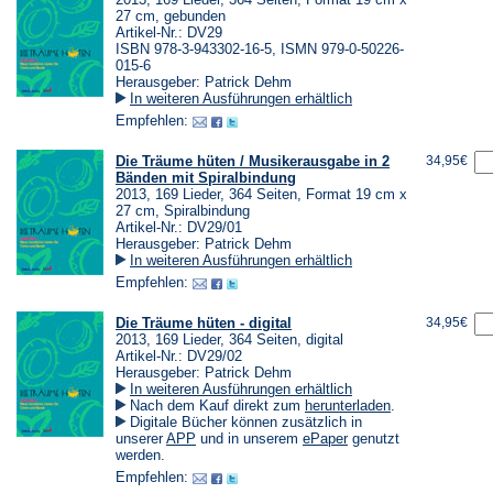
27 cm, gebunden
Artikel-Nr.: DV29
ISBN 978-3-943302-16-5, ISMN 979-0-50226-
015-6
Herausgeber: Patrick Dehm
In weiteren Ausführungen erhältlich
Empfehlen:
Die Träume hüten / Musikerausgabe in 2
34,95€
Bänden mit Spiralbindung
2013, 169 Lieder, 364 Seiten, Format 19 cm x
27 cm, Spiralbindung
Artikel-Nr.: DV29/01
Herausgeber: Patrick Dehm
In weiteren Ausführungen erhältlich
Empfehlen:
Die Träume hüten - digital
34,95€
2013, 169 Lieder, 364 Seiten, digital
Artikel-Nr.: DV29/02
Herausgeber: Patrick Dehm
In weiteren Ausführungen erhältlich
(Öffnet
Nach dem Kauf direkt zum
herunterladen
.
in
Digitale Bücher können zusätzlich in
einem
(Öffnet
(Öffnet
unserer
APP
und in unserem
ePaper
genutzt
neuen
in
in
werden.
Tab)
einem
einem
Empfehlen:
neuen
neuen