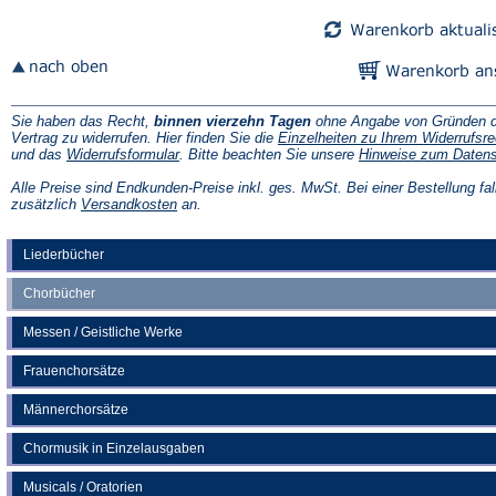
Tab)
Tab)
Sie haben das Recht,
binnen vierzehn Tagen
ohne Angabe von Gründen d
Vertrag zu widerrufen. Hier finden Sie die
Einzelheiten zu Ihrem Widerrufsre
(Öffnet
und das
Widerrufsformular
. Bitte beachten Sie unsere
Hinweise zum Daten
in
einem
Alle Preise sind Endkunden-Preise inkl. ges. MwSt. Bei einer Bestellung fal
neuen
(Öffnet
zusätzlich
Versandkosten
an.
Tab)
in
einem
neuen
Liederbücher
Tab)
Chorbücher
Messen / Geistliche Werke
Frauenchorsätze
Männerchorsätze
Chormusik in Einzelausgaben
Musicals / Oratorien