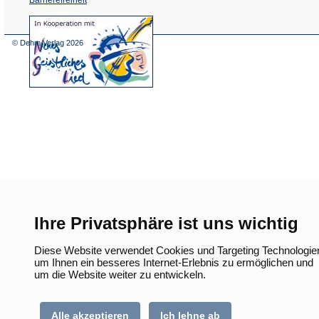
(Öffnet
in
einem
© Dehm Verlag
2026
neuen
Tab)
Ihre Privatsphäre ist uns wichtig
Diese Website verwendet Cookies und Targeting Technologie
um Ihnen ein besseres Internet-Erlebnis zu ermöglichen und
um die Website weiter zu entwickeln.
Alle akzeptieren
Ich lehne ab