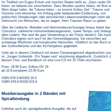
Im Titellied von Eugen Eckert und Joachim Raabe heißt es: „Dass taube Oh
hören, wir liebend uns verschwören. Dass Wunden spurlos heilen, wir Brot u
Wein längst teilen: die Träume hüten – es kommt Gottes Zeit.“ Träume und
Visionen sind elementar. Am Anfang jeder bedeutenden Entdeckung, von
politischen Umwälzungen oder persönlichen Lebensveränderungen steht die
Sehnsucht von Menschen, die es wagen, ihren Träumen Raum zu geben.
Über die Liedtexte, Melodien und Harmoniebezeichnungen hinaus bietet da
Chorsätze, zahlreiche Instrumentalarrangements, sowie Tempo- und Stilang
allen Liedern. Hier wird die gute Verwendung in der Praxis deutlich: Die meis
Chorsätze eignen sich auch für den Gemeindegesang. Sie verzichten auf
schwierige Rhythmen und komplizierte Harmonien. Inhaltlich ist das Buch e
des Gottesdienstes und des Kirchenjahres gegliedert.
Viele der in diesem Chorbuch mit einem Chorarrangement abgedruckten Lied
im „Jungen Gotteslob - Ein Segen sein“ einstimmig abgedruckt. Zusätzlich 
diesem Chor- und Bandbuch ist eine Live-CD mit 15 Titeln erschienen.
Preis: 29,95 Euro, Edition DV 29
ab 10 Exemplaren 23,95 Euro
ISBN 978-3-943302-16-5
ISMN 979-0-50226-015-6
Musikerausgabe in 2 Bänden mit
Spiralbindung
Lieferbar auch als spiralgebundene Ausgabe, die auf