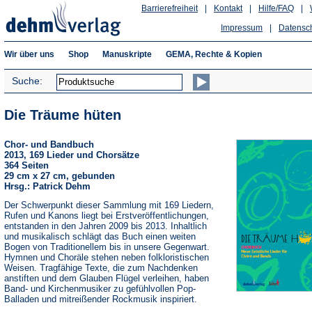
Barrierefreiheit
|
Kontakt
|
Hilfe/FAQ
|
Impressum
|
Datensc
Wir über uns
Shop
Manuskripte
GEMA, Rechte & Kopien
Suche:
Die Träume hüten
Chor- und Bandbuch
2013, 169 Lieder und Chorsätze
364 Seiten
29 cm x 27 cm, gebunden
Hrsg.: Patrick Dehm
Der Schwerpunkt dieser Sammlung mit 169 Liedern,
Rufen und Kanons liegt bei Erstveröffentlichungen,
entstanden in den Jahren 2009 bis 2013. Inhaltlich
und musikalisch schlägt das Buch einen weiten
Bogen von Traditionellem bis in unsere Gegenwart.
Hymnen und Choräle stehen neben folkloristischen
Weisen. Tragfähige Texte, die zum Nachdenken
anstiften und dem Glauben Flügel verleihen, haben
Band- und Kirchenmusiker zu gefühlvollen Pop-
Balladen und mitreißender Rockmusik inspiriert.