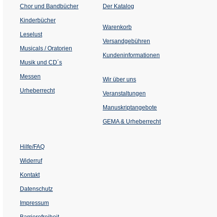
(Öffnet
Chor und Bandbücher
Der Katalog
in
einem
Kinderbücher
neuen
Warenkorb
Tab)
Leselust
Versandgebühren
Musicals / Oratorien
Kundeninformationen
Musik und CD´s
Messen
Wir über uns
Urheberrecht
(Öffnet
Veranstaltungen
in
einem
Manuskriptangebote
neuen
Tab)
GEMA & Urheberrecht
Hilfe/FAQ
Widerruf
Kontakt
Datenschutz
Impressum
Barrierefreiheit