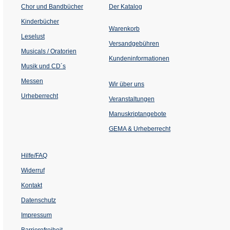
(Öffnet
Chor und Bandbücher
Der Katalog
in
einem
Kinderbücher
neuen
Warenkorb
Tab)
Leselust
Versandgebühren
Musicals / Oratorien
Kundeninformationen
Musik und CD´s
Messen
Wir über uns
Urheberrecht
(Öffnet
Veranstaltungen
in
einem
Manuskriptangebote
neuen
Tab)
GEMA & Urheberrecht
Hilfe/FAQ
Widerruf
Kontakt
Datenschutz
Impressum
Barrierefreiheit