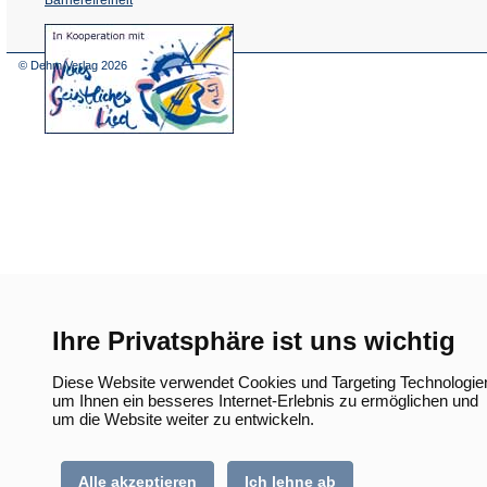
(Öffnet
in
einem
© Dehm Verlag
2026
neuen
Tab)
Ihre Privatsphäre ist uns wichtig
Diese Website verwendet Cookies und Targeting Technologie
um Ihnen ein besseres Internet-Erlebnis zu ermöglichen und
um die Website weiter zu entwickeln.
Alle akzeptieren
Ich lehne ab