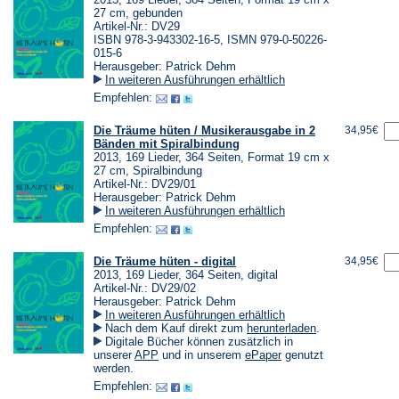
27 cm, gebunden
Artikel-Nr.: DV29
ISBN 978-3-943302-16-5, ISMN 979-0-50226-
015-6
Herausgeber: Patrick Dehm
In weiteren Ausführungen erhältlich
Empfehlen:
Die Träume hüten / Musikerausgabe in 2
34,95€
Bänden mit Spiralbindung
2013, 169 Lieder, 364 Seiten, Format 19 cm x
27 cm, Spiralbindung
Artikel-Nr.: DV29/01
Herausgeber: Patrick Dehm
In weiteren Ausführungen erhältlich
Empfehlen:
Die Träume hüten - digital
34,95€
2013, 169 Lieder, 364 Seiten, digital
Artikel-Nr.: DV29/02
Herausgeber: Patrick Dehm
In weiteren Ausführungen erhältlich
(Öffnet
Nach dem Kauf direkt zum
herunterladen
.
in
Digitale Bücher können zusätzlich in
einem
(Öffnet
(Öffnet
unserer
APP
und in unserem
ePaper
genutzt
neuen
in
in
werden.
Tab)
einem
einem
Empfehlen:
neuen
neuen