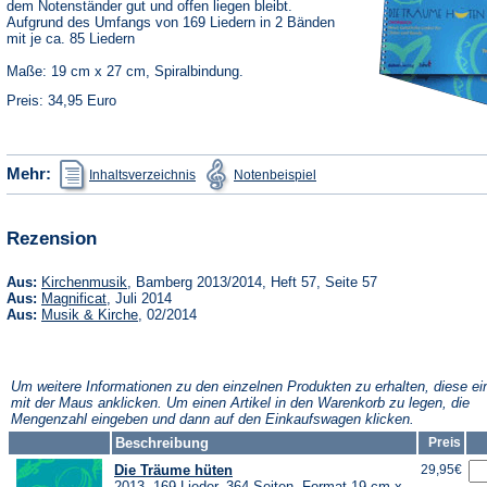
dem Notenständer gut und offen liegen bleibt.
Aufgrund des Umfangs von 169 Liedern in 2 Bänden
mit je ca. 85 Liedern
Maße: 19 cm x 27 cm, Spiralbindung.
Preis: 34,95 Euro
(Öffnet
(Öffnet
Mehr:
Inhaltsverzeichnis
Notenbeispiel
in
in
einem
einem
neuen
neuen
Tab)
Tab)
Rezension
(Öffnet
Aus:
Kirchenmusik
, Bamberg 2013/2014, Heft 57, Seite 57
in
(Öffnet
Aus:
Magnificat
, Juli 2014
einem
in
(Öffnet
Aus:
Musik & Kirche
, 02/2014
neuen
einem
in
Tab)
neuen
einem
Tab)
neuen
Tab)
Um weitere Informationen zu den einzelnen Produkten zu erhalten, diese ei
mit der Maus anklicken. Um einen Artikel in den Warenkorb zu legen, die
Mengenzahl eingeben und dann auf den Einkaufswagen klicken.
Beschreibung
Preis
Die Träume hüten
29,95€
2013, 169 Lieder, 364 Seiten, Format 19 cm x