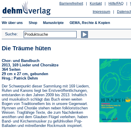
Barrierefreiheit
|
Kontakt
|
Hilfe/FAQ
|
Impressum
|
Datensc
Wir über uns
Shop
Manuskripte
GEMA, Rechte & Kopien
Suche:
Die Träume hüten
Chor- und Bandbuch
2013, 169 Lieder und Chorsätze
364 Seiten
29 cm x 27 cm, gebunden
Hrsg.: Patrick Dehm
Der Schwerpunkt dieser Sammlung mit 169 Liedern,
Rufen und Kanons liegt bei Erstveröffentlichungen,
entstanden in den Jahren 2009 bis 2013. Inhaltlich
und musikalisch schlägt das Buch einen weiten
Bogen von Traditionellem bis in unsere Gegenwart.
Hymnen und Choräle stehen neben folkloristischen
Weisen. Tragfähige Texte, die zum Nachdenken
anstiften und dem Glauben Flügel verleihen, haben
Band- und Kirchenmusiker zu gefühlvollen Pop-
Balladen und mitreißender Rockmusik inspiriert.