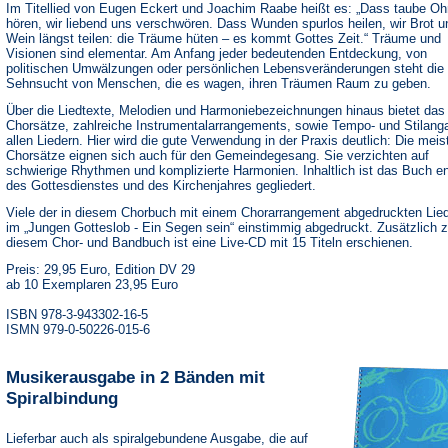
Im Titellied von Eugen Eckert und Joachim Raabe heißt es: „Dass taube Oh
hören, wir liebend uns verschwören. Dass Wunden spurlos heilen, wir Brot u
Wein längst teilen: die Träume hüten – es kommt Gottes Zeit.“ Träume und
Visionen sind elementar. Am Anfang jeder bedeutenden Entdeckung, von
politischen Umwälzungen oder persönlichen Lebensveränderungen steht die
Sehnsucht von Menschen, die es wagen, ihren Träumen Raum zu geben.
Über die Liedtexte, Melodien und Harmoniebezeichnungen hinaus bietet da
Chorsätze, zahlreiche Instrumentalarrangements, sowie Tempo- und Stilang
allen Liedern. Hier wird die gute Verwendung in der Praxis deutlich: Die meis
Chorsätze eignen sich auch für den Gemeindegesang. Sie verzichten auf
schwierige Rhythmen und komplizierte Harmonien. Inhaltlich ist das Buch e
des Gottesdienstes und des Kirchenjahres gegliedert.
Viele der in diesem Chorbuch mit einem Chorarrangement abgedruckten Lied
im „Jungen Gotteslob - Ein Segen sein“ einstimmig abgedruckt. Zusätzlich 
diesem Chor- und Bandbuch ist eine Live-CD mit 15 Titeln erschienen.
Preis: 29,95 Euro, Edition DV 29
ab 10 Exemplaren 23,95 Euro
ISBN 978-3-943302-16-5
ISMN 979-0-50226-015-6
Musikerausgabe in 2 Bänden mit
Spiralbindung
Lieferbar auch als spiralgebundene Ausgabe, die auf