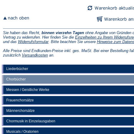
Tab)
Tab)
Sie haben das Recht,
binnen vierzehn Tagen
ohne Angabe von Gründen d
Vertrag zu widerrufen. Hier finden Sie die
Einzelheiten zu Ihrem Widerrufsre
(Öffnet
und das
Widerrufsformular
. Bitte beachten Sie unsere
Hinweise zum Daten
in
einem
Alle Preise sind Endkunden-Preise inkl. ges. MwSt. Bei einer Bestellung fal
neuen
(Öffnet
zusätzlich
Versandkosten
an.
Tab)
in
einem
neuen
Liederbücher
Tab)
Chorbücher
Messen / Geistliche Werke
Frauenchorsätze
Männerchorsätze
Chormusik in Einzelausgaben
Musicals / Oratorien