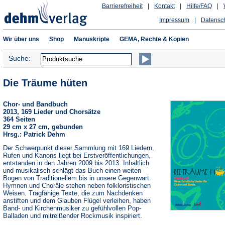
Barrierefreiheit
|
Kontakt
|
Hilfe/FAQ
|
Impressum
|
Datensc
Wir über uns
Shop
Manuskripte
GEMA, Rechte & Kopien
Suche:
Die Träume hüten
Chor- und Bandbuch
2013, 169 Lieder und Chorsätze
364 Seiten
29 cm x 27 cm, gebunden
Hrsg.: Patrick Dehm
Der Schwerpunkt dieser Sammlung mit 169 Liedern,
Rufen und Kanons liegt bei Erstveröffentlichungen,
entstanden in den Jahren 2009 bis 2013. Inhaltlich
und musikalisch schlägt das Buch einen weiten
Bogen von Traditionellem bis in unsere Gegenwart.
Hymnen und Choräle stehen neben folkloristischen
Weisen. Tragfähige Texte, die zum Nachdenken
anstiften und dem Glauben Flügel verleihen, haben
Band- und Kirchenmusiker zu gefühlvollen Pop-
Balladen und mitreißender Rockmusik inspiriert.