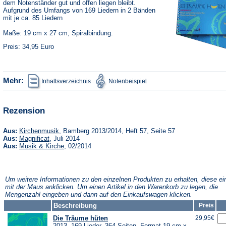
dem Notenständer gut und offen liegen bleibt.
Aufgrund des Umfangs von 169 Liedern in 2 Bänden
mit je ca. 85 Liedern
Maße: 19 cm x 27 cm, Spiralbindung.
Preis: 34,95 Euro
(Öffnet
(Öffnet
Mehr:
Inhaltsverzeichnis
Notenbeispiel
in
in
einem
einem
neuen
neuen
Tab)
Tab)
Rezension
(Öffnet
Aus:
Kirchenmusik
, Bamberg 2013/2014, Heft 57, Seite 57
in
(Öffnet
Aus:
Magnificat
, Juli 2014
einem
in
(Öffnet
Aus:
Musik & Kirche
, 02/2014
neuen
einem
in
Tab)
neuen
einem
Tab)
neuen
Tab)
Um weitere Informationen zu den einzelnen Produkten zu erhalten, diese ei
mit der Maus anklicken. Um einen Artikel in den Warenkorb zu legen, die
Mengenzahl eingeben und dann auf den Einkaufswagen klicken.
Beschreibung
Preis
Die Träume hüten
29,95€
2013, 169 Lieder, 364 Seiten, Format 19 cm x