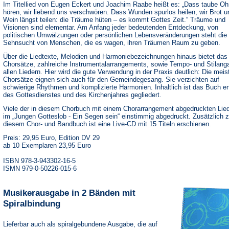
Im Titellied von Eugen Eckert und Joachim Raabe heißt es: „Dass taube Oh
hören, wir liebend uns verschwören. Dass Wunden spurlos heilen, wir Brot u
Wein längst teilen: die Träume hüten – es kommt Gottes Zeit.“ Träume und
Visionen sind elementar. Am Anfang jeder bedeutenden Entdeckung, von
politischen Umwälzungen oder persönlichen Lebensveränderungen steht die
Sehnsucht von Menschen, die es wagen, ihren Träumen Raum zu geben.
Über die Liedtexte, Melodien und Harmoniebezeichnungen hinaus bietet da
Chorsätze, zahlreiche Instrumentalarrangements, sowie Tempo- und Stilang
allen Liedern. Hier wird die gute Verwendung in der Praxis deutlich: Die meis
Chorsätze eignen sich auch für den Gemeindegesang. Sie verzichten auf
schwierige Rhythmen und komplizierte Harmonien. Inhaltlich ist das Buch e
des Gottesdienstes und des Kirchenjahres gegliedert.
Viele der in diesem Chorbuch mit einem Chorarrangement abgedruckten Lied
im „Jungen Gotteslob - Ein Segen sein“ einstimmig abgedruckt. Zusätzlich 
diesem Chor- und Bandbuch ist eine Live-CD mit 15 Titeln erschienen.
Preis: 29,95 Euro, Edition DV 29
ab 10 Exemplaren 23,95 Euro
ISBN 978-3-943302-16-5
ISMN 979-0-50226-015-6
Musikerausgabe in 2 Bänden mit
Spiralbindung
Lieferbar auch als spiralgebundene Ausgabe, die auf