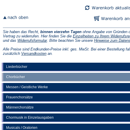
Tab)
Tab)
Sie haben das Recht,
binnen vierzehn Tagen
ohne Angabe von Gründen d
Vertrag zu widerrufen. Hier finden Sie die
Einzelheiten zu Ihrem Widerrufsre
(Öffnet
und das
Widerrufsformular
. Bitte beachten Sie unsere
Hinweise zum Daten
in
einem
Alle Preise sind Endkunden-Preise inkl. ges. MwSt. Bei einer Bestellung fal
neuen
(Öffnet
zusätzlich
Versandkosten
an.
Tab)
in
einem
neuen
Liederbücher
Tab)
Chorbücher
Messen / Geistliche Werke
Frauenchorsätze
Männerchorsätze
Chormusik in Einzelausgaben
Musicals / Oratorien