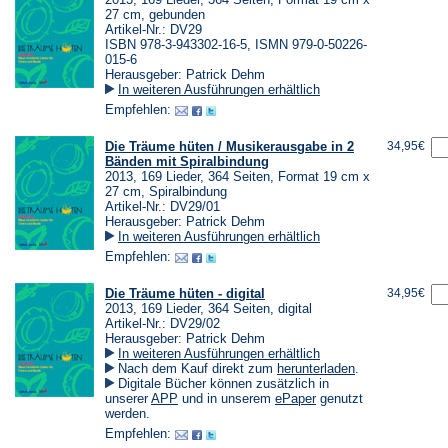
27 cm, gebunden
Artikel-Nr.: DV29
ISBN 978-3-943302-16-5, ISMN 979-0-50226-
015-6
Herausgeber: Patrick Dehm
In weiteren Ausführungen erhältlich
Empfehlen:
Die Träume hüten / Musikerausgabe in 2
34,95€
Bänden mit Spiralbindung
2013, 169 Lieder, 364 Seiten, Format 19 cm x
27 cm, Spiralbindung
Artikel-Nr.: DV29/01
Herausgeber: Patrick Dehm
In weiteren Ausführungen erhältlich
Empfehlen:
Die Träume hüten - digital
34,95€
2013, 169 Lieder, 364 Seiten, digital
Artikel-Nr.: DV29/02
Herausgeber: Patrick Dehm
In weiteren Ausführungen erhältlich
(Öffnet
Nach dem Kauf direkt zum
herunterladen
.
in
Digitale Bücher können zusätzlich in
einem
(Öffnet
(Öffnet
unserer
APP
und in unserem
ePaper
genutzt
neuen
in
in
werden.
Tab)
einem
einem
Empfehlen:
neuen
neuen