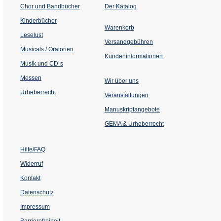
(Öffnet
Chor und Bandbücher
Der Katalog
in
einem
Kinderbücher
neuen
Warenkorb
Tab)
Leselust
Versandgebühren
Musicals / Oratorien
Kundeninformationen
Musik und CD´s
Messen
Wir über uns
Urheberrecht
(Öffnet
Veranstaltungen
in
einem
Manuskriptangebote
neuen
Tab)
GEMA & Urheberrecht
Hilfe/FAQ
Widerruf
Kontakt
Datenschutz
Impressum
Barrierefreiheit