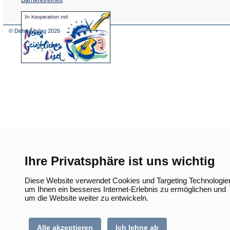
(Öffnet
in
einem
© Dehm Verlag
2026
neuen
Tab)
Ihre Privatsphäre ist uns wichtig
Diese Website verwendet Cookies und Targeting Technologie
um Ihnen ein besseres Internet-Erlebnis zu ermöglichen und
um die Website weiter zu entwickeln.
Alle akzeptieren
Ich lehne ab