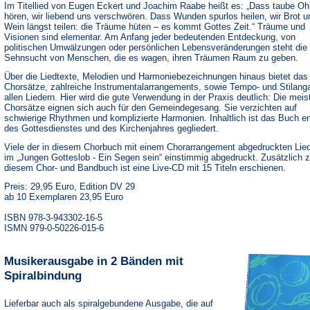
Im Titellied von Eugen Eckert und Joachim Raabe heißt es: „Dass taube Oh
hören, wir liebend uns verschwören. Dass Wunden spurlos heilen, wir Brot u
Wein längst teilen: die Träume hüten – es kommt Gottes Zeit.“ Träume und
Visionen sind elementar. Am Anfang jeder bedeutenden Entdeckung, von
politischen Umwälzungen oder persönlichen Lebensveränderungen steht die
Sehnsucht von Menschen, die es wagen, ihren Träumen Raum zu geben.
Über die Liedtexte, Melodien und Harmoniebezeichnungen hinaus bietet da
Chorsätze, zahlreiche Instrumentalarrangements, sowie Tempo- und Stilang
allen Liedern. Hier wird die gute Verwendung in der Praxis deutlich: Die meis
Chorsätze eignen sich auch für den Gemeindegesang. Sie verzichten auf
schwierige Rhythmen und komplizierte Harmonien. Inhaltlich ist das Buch e
des Gottesdienstes und des Kirchenjahres gegliedert.
Viele der in diesem Chorbuch mit einem Chorarrangement abgedruckten Lied
im „Jungen Gotteslob - Ein Segen sein“ einstimmig abgedruckt. Zusätzlich 
diesem Chor- und Bandbuch ist eine Live-CD mit 15 Titeln erschienen.
Preis: 29,95 Euro, Edition DV 29
ab 10 Exemplaren 23,95 Euro
ISBN 978-3-943302-16-5
ISMN 979-0-50226-015-6
Musikerausgabe in 2 Bänden mit
Spiralbindung
Lieferbar auch als spiralgebundene Ausgabe, die auf