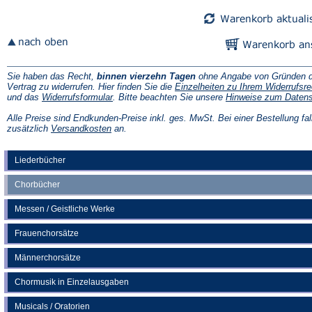
Tab)
Tab)
Sie haben das Recht,
binnen vierzehn Tagen
ohne Angabe von Gründen d
Vertrag zu widerrufen. Hier finden Sie die
Einzelheiten zu Ihrem Widerrufsre
(Öffnet
und das
Widerrufsformular
. Bitte beachten Sie unsere
Hinweise zum Daten
in
einem
Alle Preise sind Endkunden-Preise inkl. ges. MwSt. Bei einer Bestellung fal
neuen
(Öffnet
zusätzlich
Versandkosten
an.
Tab)
in
einem
neuen
Liederbücher
Tab)
Chorbücher
Messen / Geistliche Werke
Frauenchorsätze
Männerchorsätze
Chormusik in Einzelausgaben
Musicals / Oratorien