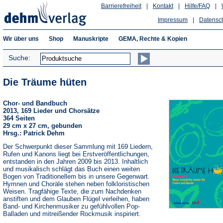
Barrierefreiheit
|
Kontakt
|
Hilfe/FAQ
|
Impressum
|
Datensc
Wir über uns
Shop
Manuskripte
GEMA, Rechte & Kopien
Suche:
Die Träume hüten
Chor- und Bandbuch
2013, 169 Lieder und Chorsätze
364 Seiten
29 cm x 27 cm, gebunden
Hrsg.: Patrick Dehm
Der Schwerpunkt dieser Sammlung mit 169 Liedern,
Rufen und Kanons liegt bei Erstveröffentlichungen,
entstanden in den Jahren 2009 bis 2013. Inhaltlich
und musikalisch schlägt das Buch einen weiten
Bogen von Traditionellem bis in unsere Gegenwart.
Hymnen und Choräle stehen neben folkloristischen
Weisen. Tragfähige Texte, die zum Nachdenken
anstiften und dem Glauben Flügel verleihen, haben
Band- und Kirchenmusiker zu gefühlvollen Pop-
Balladen und mitreißender Rockmusik inspiriert.