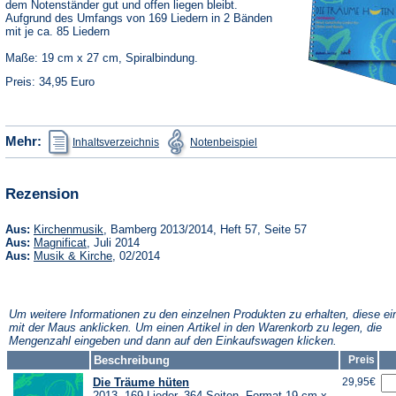
dem Notenständer gut und offen liegen bleibt.
Aufgrund des Umfangs von 169 Liedern in 2 Bänden
mit je ca. 85 Liedern
Maße: 19 cm x 27 cm, Spiralbindung.
Preis: 34,95 Euro
(Öffnet
(Öffnet
Mehr:
Inhaltsverzeichnis
Notenbeispiel
in
in
einem
einem
neuen
neuen
Tab)
Tab)
Rezension
(Öffnet
Aus:
Kirchenmusik
, Bamberg 2013/2014, Heft 57, Seite 57
in
(Öffnet
Aus:
Magnificat
, Juli 2014
einem
in
(Öffnet
Aus:
Musik & Kirche
, 02/2014
neuen
einem
in
Tab)
neuen
einem
Tab)
neuen
Tab)
Um weitere Informationen zu den einzelnen Produkten zu erhalten, diese ei
mit der Maus anklicken. Um einen Artikel in den Warenkorb zu legen, die
Mengenzahl eingeben und dann auf den Einkaufswagen klicken.
Beschreibung
Preis
Die Träume hüten
29,95€
2013, 169 Lieder, 364 Seiten, Format 19 cm x