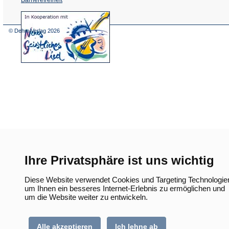
(Öffnet
in
einem
© Dehm Verlag
2026
neuen
Tab)
Ihre Privatsphäre ist uns wichtig
Diese Website verwendet Cookies und Targeting Technologie
um Ihnen ein besseres Internet-Erlebnis zu ermöglichen und
um die Website weiter zu entwickeln.
Alle akzeptieren
Ich lehne ab