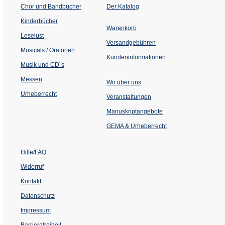
(Öffnet
Chor und Bandbücher
Der Katalog
in
einem
Kinderbücher
neuen
Warenkorb
Tab)
Leselust
Versandgebühren
Musicals / Oratorien
Kundeninformationen
Musik und CD´s
Messen
Wir über uns
Urheberrecht
(Öffnet
Veranstaltungen
in
einem
Manuskriptangebote
neuen
Tab)
GEMA & Urheberrecht
Hilfe/FAQ
Widerruf
Kontakt
Datenschutz
Impressum
Barrierefreiheit