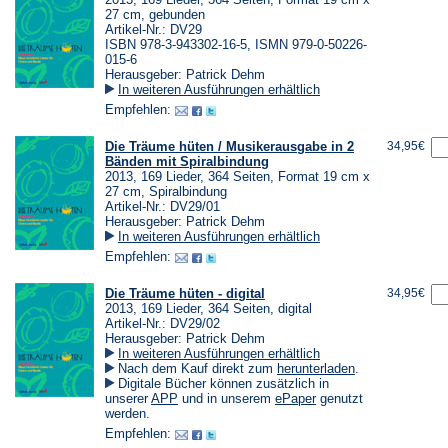
27 cm, gebunden
Artikel-Nr.: DV29
ISBN 978-3-943302-16-5, ISMN 979-0-50226-
015-6
Herausgeber: Patrick Dehm
In weiteren Ausführungen erhältlich
Empfehlen:
Die Träume hüten / Musikerausgabe in 2
34,95€
Bänden mit Spiralbindung
2013, 169 Lieder, 364 Seiten, Format 19 cm x
27 cm, Spiralbindung
Artikel-Nr.: DV29/01
Herausgeber: Patrick Dehm
In weiteren Ausführungen erhältlich
Empfehlen:
Die Träume hüten - digital
34,95€
2013, 169 Lieder, 364 Seiten, digital
Artikel-Nr.: DV29/02
Herausgeber: Patrick Dehm
In weiteren Ausführungen erhältlich
(Öffnet
Nach dem Kauf direkt zum
herunterladen
.
in
Digitale Bücher können zusätzlich in
einem
(Öffnet
(Öffnet
unserer
APP
und in unserem
ePaper
genutzt
neuen
in
in
werden.
Tab)
einem
einem
Empfehlen:
neuen
neuen