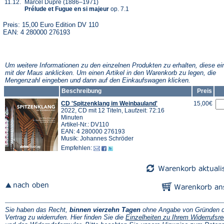
11.12.
Marcel Dupré (1886–1971)
Prélude et Fugue en si majeur
op. 7.1
Preis: 15,00 Euro Edition DV 110
EAN: 4 280000 276193
Um weitere Informationen zu den einzelnen Produkten zu erhalten, diese ei
mit der Maus anklicken. Um einen Artikel in den Warenkorb zu legen, die
Mengenzahl eingeben und dann auf den Einkaufswagen klicken.
Beschreibung
Preis
CD 'Spitzenklang im Weinbauland'
15,00€
2022, CD mit 12 Titeln, Laufzeit: 72:16
Minuten
Artikel-Nr.: DV110
EAN: 4 280000 276193
Musik: Johannes Schröder
Empfehlen:
Sie haben das Recht,
binnen vierzehn Tagen
ohne Angabe von Gründen d
Vertrag zu widerrufen. Hier finden Sie die
Einzelheiten zu Ihrem Widerrufsre