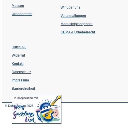
Messen
Wir über uns
Urheberrecht
(Öffnet
Veranstaltungen
in
einem
Manuskriptangebote
neuen
Tab)
GEMA & Urheberrecht
Hilfe/FAQ
Widerruf
Kontakt
Datenschutz
Impressum
Barrierefreiheit
(Öffnet
in
einem
© Dehm Verlag
2026
neuen
Tab)