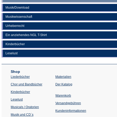
Musik/Download
Musikwissenschaft
Urheberrecht
Ein anziehendes NGL T-Shirt
Kinderbücher
Leselust
Shop
Liederbücher
Materialien
(Öffnet
Chor und Bandbücher
Der Katalog
in
einem
Kinderbücher
neuen
Warenkorb
Tab)
Leselust
Versandgebühren
Musicals / Oratorien
Kundeninformationen
Musik und CD´s