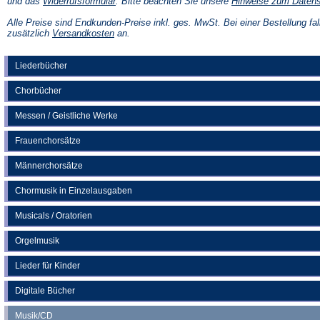
(Öffnet
und das
Widerrufsformular
. Bitte beachten Sie unsere
Hinweise zum Daten
in
einem
Alle Preise sind Endkunden-Preise inkl. ges. MwSt. Bei einer Bestellung fal
neuen
(Öffnet
zusätzlich
Versandkosten
an.
Tab)
in
einem
neuen
Liederbücher
Tab)
Chorbücher
Messen / Geistliche Werke
Frauenchorsätze
Männerchorsätze
Chormusik in Einzelausgaben
Musicals / Oratorien
Orgelmusik
Lieder für Kinder
Digitale Bücher
Musik/CD