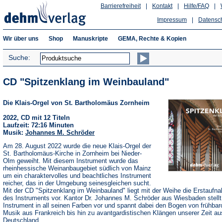
Barrierefreiheit
|
Kontakt
|
Hilfe/FAQ
|
Impressum
|
Datensc
Wir über uns
Shop
Manuskripte
GEMA, Rechte & Kopien
Suche:
CD "Spitzenklang im Weinbauland"
Die Klais-Orgel von St. Bartholomäus Zornheim
2022, CD mit 12 Titeln
Laufzeit: 72:16 Minuten
Musik:
Johannes M. Schröder
Am 28. August 2022 wurde die neue Klais-Orgel der
St. Bartholomäus-Kirche in Zornheim bei Nieder-
Olm geweiht. Mit diesem Instrument wurde das
rheinhessische Weinanbaugebiet südlich von Mainz
um ein charaktervolles und beachtliches Instrument
reicher, das in der Umgebung seinesgleichen sucht.
Mit der CD "Spitzenklang im Weinbauland" liegt mit der Weihe die Erstaufn
des Instruments vor. Kantor Dr. Johannes M. Schröder aus Wiesbaden stellt
Instrument in all seinen Farben vor und spannt dabei den Bogen von frühbar
Musik aus Frankreich bis hin zu avantgardistischen Klängen unserer Zeit au
Deutschland.