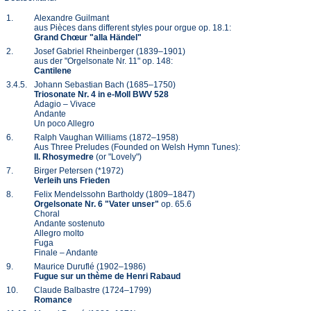
1.
Alexandre Guilmant
aus Pièces dans different styles pour orgue op. 18.1:
Grand Chœur "alla Händel"
2.
Josef Gabriel Rheinberger (1839–1901)
aus der "Orgelsonate Nr. 11" op. 148:
Cantilene
3.4.5.
Johann Sebastian Bach (1685–1750)
Triosonate Nr. 4 in e-Moll BWV 528
Adagio – Vivace
Andante
Un poco Allegro
6.
Ralph Vaughan Williams (1872–1958)
Aus Three Preludes (Founded on Welsh Hymn Tunes):
II. Rhosymedre
(or "Lovely")
7.
Birger Petersen (*1972)
Verleih uns Frieden
8.
Felix Mendelssohn Bartholdy (1809–1847)
Orgelsonate Nr. 6 "Vater unser"
op. 65.6
Choral
Andante sostenuto
Allegro molto
Fuga
Finale – Andante
9.
Maurice Duruflé (1902–1986)
Fugue sur un thème de Henri Rabaud
10.
Claude Balbastre (1724–1799)
Romance