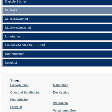
Digitale Bücher
Musik/CD
Musik/Download
Musikwissenschaft
Urheberrecht
Ein anziehendes NGL T-Shirt
Kinderbücher
Leselust
Shop
Liederbücher
Materialien
(Öffnet
Chor und Bandbücher
Der Katalog
in
einem
Kinderbücher
neuen
Warenkorb
Tab)
Leselust
Versandgebühren