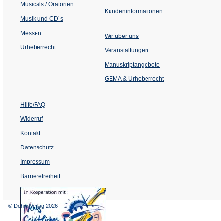
Musicals / Oratorien
Kundeninformationen
Musik und CD´s
Messen
Wir über uns
Urheberrecht
(Öffnet
Veranstaltungen
in
einem
Manuskriptangebote
neuen
Tab)
GEMA & Urheberrecht
Hilfe/FAQ
Widerruf
Kontakt
Datenschutz
Impressum
Barrierefreiheit
(Öffnet
in
einem
© Dehm Verlag
2026
neuen
Tab)