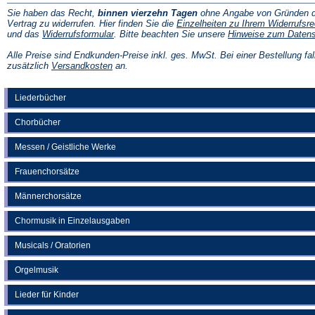
Sie haben das Recht,
binnen vierzehn Tagen
ohne Angabe von Gründen d
Vertrag zu widerrufen. Hier finden Sie die
Einzelheiten zu Ihrem Widerrufsre
(Öffnet
und das
Widerrufsformular
. Bitte beachten Sie unsere
Hinweise zum Daten
in
einem
Alle Preise sind Endkunden-Preise inkl. ges. MwSt. Bei einer Bestellung fal
neuen
(Öffnet
zusätzlich
Versandkosten
an.
Tab)
in
einem
neuen
Liederbücher
Tab)
Chorbücher
Messen / Geistliche Werke
Frauenchorsätze
Männerchorsätze
Chormusik in Einzelausgaben
Musicals / Oratorien
Orgelmusik
Lieder für Kinder