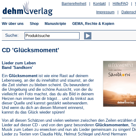
Barrierefreiheit
|
Kontakt
|
Hilfe/FAQ
|
Impressum
|
Datensc
Wir über uns
Shop
Manuskripte
GEMA, Rechte & Kopien
Suche:
CD 'Glücksmoment'
Lieder zum Leben
Band 'Sandkorn'
Ein
Glücksmoment
ist wie eine Rast auf deinem
Lebensweg, an der du innehältst und staunst, an der
die Zeit stehen zu bleiben scheint. Du bewunderst
die Umgebung und die schöne Aussicht, von der du
vielleicht ein Foto machst, das du als Bild in deinem
Herzen nun immer bei dir trägst… und du trinkst aus
dieser Quelle und kannst gestärkt weiterwandern.
Und wenn du dich an diesen Moment erinnerst,
kannst du das Glück wieder spüren!
Von all diesen Schätzen und vielen weiteren zwischen den Zeilen erzählen d
Lieder auf dieser CD - und von den ganz besonderen
Glücksmomenten
, Te
Musik zum Leben zu erwecken und nun als Lieder gemeinsam zu singen! Di
Lieder zu Texten von Claudia Höly, Helmut Schlegel und Arnd Hermann