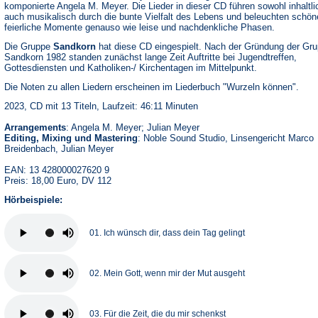
komponierte Angela M. Meyer. Die Lieder in dieser CD führen sowohl inhaltli
auch musikalisch durch die bunte Vielfalt des Lebens und beleuchten schön
feierliche Momente genauso wie leise und nachdenkliche Phasen.
Die Gruppe
Sandkorn
hat diese CD eingespielt. Nach der Gründung der Gr
Sandkorn 1982 standen zunächst lange Zeit Auftritte bei Jugendtreffen,
Gottesdiensten und Katholiken-/ Kirchentagen im Mittelpunkt.
Die Noten zu allen Liedern erscheinen im Liederbuch "Wurzeln können".
2023, CD mit 13 Titeln, Laufzeit: 46:11 Minuten
Arrangements
: Angela M. Meyer; Julian Meyer
Editing, Mixing und Mastering
: Noble Sound Studio, Linsengericht Marco
Breidenbach, Julian Meyer
EAN: 13 428000027620 9
Preis: 18,00 Euro, DV 112
Hörbeispiele:
01. Ich wünsch dir, dass dein Tag gelingt
02. Mein Gott, wenn mir der Mut ausgeht
03. Für die Zeit, die du mir schenkst