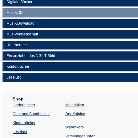
Digitale Bücher
Musik/CD
Musik/Download
Musikwissenschaft
Urheberrecht
Ein anziehendes NGL T-Shirt
Kinderbücher
Leselust
Shop
Liederbücher
Materialien
(Öffnet
Chor und Bandbücher
Der Katalog
in
einem
Kinderbücher
neuen
Warenkorb
Tab)
Leselust
Versandgebühren