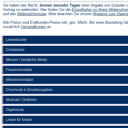
Sie haben das Recht,
binnen vierzehn Tagen
ohne Angabe von Gründen d
Vertrag zu widerrufen. Hier finden Sie die
Einzelheiten zu Ihrem Widerrufsre
(Öffnet
und das
Widerrufsformular
. Bitte beachten Sie unsere
Hinweise zum Daten
in
einem
Alle Preise sind Endkunden-Preise inkl. ges. MwSt. Bei einer Bestellung fal
neuen
(Öffnet
zusätzlich
Versandkosten
an.
Tab)
in
einem
neuen
Liederbücher
Tab)
Chorbücher
Messen / Geistliche Werke
Frauenchorsätze
Männerchorsätze
Chormusik in Einzelausgaben
Musicals / Oratorien
Orgelmusik
Lieder für Kinder