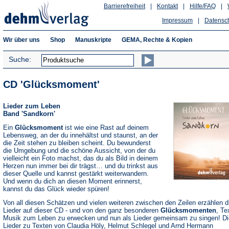
Barrierefreiheit
|
Kontakt
|
Hilfe/FAQ
|
Impressum
|
Datensc
Wir über uns
Shop
Manuskripte
GEMA, Rechte & Kopien
Suche:
CD 'Glücksmoment'
Lieder zum Leben
Band 'Sandkorn'
Ein
Glücksmoment
ist wie eine Rast auf deinem
Lebensweg, an der du innehältst und staunst, an der
die Zeit stehen zu bleiben scheint. Du bewunderst
die Umgebung und die schöne Aussicht, von der du
vielleicht ein Foto machst, das du als Bild in deinem
Herzen nun immer bei dir trägst… und du trinkst aus
dieser Quelle und kannst gestärkt weiterwandern.
Und wenn du dich an diesen Moment erinnerst,
kannst du das Glück wieder spüren!
Von all diesen Schätzen und vielen weiteren zwischen den Zeilen erzählen d
Lieder auf dieser CD - und von den ganz besonderen
Glücksmomenten
, Te
Musik zum Leben zu erwecken und nun als Lieder gemeinsam zu singen! Di
Lieder zu Texten von Claudia Höly, Helmut Schlegel und Arnd Hermann