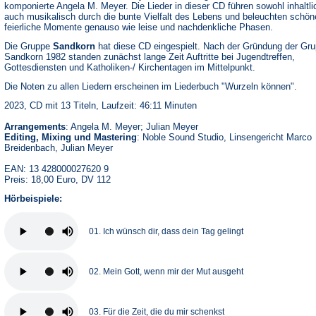
komponierte Angela M. Meyer. Die Lieder in dieser CD führen sowohl inhaltli
auch musikalisch durch die bunte Vielfalt des Lebens und beleuchten schön
feierliche Momente genauso wie leise und nachdenkliche Phasen.
Die Gruppe
Sandkorn
hat diese CD eingespielt. Nach der Gründung der Gr
Sandkorn 1982 standen zunächst lange Zeit Auftritte bei Jugendtreffen,
Gottesdiensten und Katholiken-/ Kirchentagen im Mittelpunkt.
Die Noten zu allen Liedern erscheinen im Liederbuch "Wurzeln können".
2023, CD mit 13 Titeln, Laufzeit: 46:11 Minuten
Arrangements
: Angela M. Meyer; Julian Meyer
Editing, Mixing und Mastering
: Noble Sound Studio, Linsengericht Marco
Breidenbach, Julian Meyer
EAN: 13 428000027620 9
Preis: 18,00 Euro, DV 112
Hörbeispiele:
01. Ich wünsch dir, dass dein Tag gelingt
02. Mein Gott, wenn mir der Mut ausgeht
03. Für die Zeit, die du mir schenkst