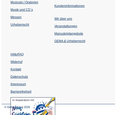
Musicals / Oratorien
Kundeninformationen
Musik und CD´s
Messen
Wir über uns
Urheberrecht
(Öffnet
Veranstaltungen
in
einem
Manuskriptangebote
neuen
Tab)
GEMA & Urheberrecht
Hilfe/FAQ
Widerruf
Kontakt
Datenschutz
Impressum
Barrierefreiheit
(Öffnet
in
einem
© Dehm Verlag
2026
neuen
Tab)