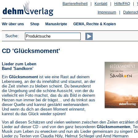
Barrierefreiheit
|
Kontakt
|
Hilfe/FAQ
|
Impressum
|
Datensc
Wir über uns
Shop
Manuskripte
GEMA, Rechte & Kopien
Suche:
CD 'Glücksmoment'
Lieder zum Leben
Band 'Sandkorn'
Ein
Glücksmoment
ist wie eine Rast auf deinem
Lebensweg, an der du innehältst und staunst, an der
die Zeit stehen zu bleiben scheint. Du bewunderst
die Umgebung und die schöne Aussicht, von der du
vielleicht ein Foto machst, das du als Bild in deinem
Herzen nun immer bei dir trägst… und du trinkst aus
dieser Quelle und kannst gestärkt weiterwandern.
Und wenn du dich an diesen Moment erinnerst,
kannst du das Glück wieder spüren!
Von all diesen Schätzen und vielen weiteren zwischen den Zeilen erzählen d
Lieder auf dieser CD - und von den ganz besonderen
Glücksmomenten
, Te
Musik zum Leben zu erwecken und nun als Lieder gemeinsam zu singen! Di
Lieder zu Texten von Claudia Höly, Helmut Schlegel und Arnd Hermann