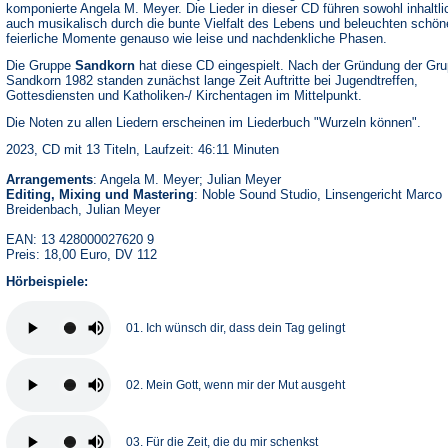
komponierte Angela M. Meyer. Die Lieder in dieser CD führen sowohl inhaltli
auch musikalisch durch die bunte Vielfalt des Lebens und beleuchten schön
feierliche Momente genauso wie leise und nachdenkliche Phasen.
Die Gruppe
Sandkorn
hat diese CD eingespielt. Nach der Gründung der Gr
Sandkorn 1982 standen zunächst lange Zeit Auftritte bei Jugendtreffen,
Gottesdiensten und Katholiken-/ Kirchentagen im Mittelpunkt.
Die Noten zu allen Liedern erscheinen im Liederbuch "Wurzeln können".
2023, CD mit 13 Titeln, Laufzeit: 46:11 Minuten
Arrangements
: Angela M. Meyer; Julian Meyer
Editing, Mixing und Mastering
: Noble Sound Studio, Linsengericht Marco
Breidenbach, Julian Meyer
EAN: 13 428000027620 9
Preis: 18,00 Euro, DV 112
Hörbeispiele:
01. Ich wünsch dir, dass dein Tag gelingt
02. Mein Gott, wenn mir der Mut ausgeht
03. Für die Zeit, die du mir schenkst