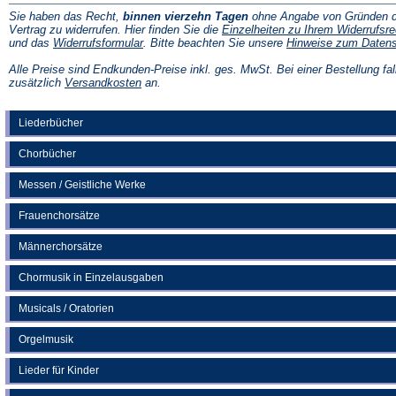
Sie haben das Recht,
binnen vierzehn Tagen
ohne Angabe von Gründen d
Vertrag zu widerrufen. Hier finden Sie die
Einzelheiten zu Ihrem Widerrufsre
(Öffnet
und das
Widerrufsformular
. Bitte beachten Sie unsere
Hinweise zum Daten
in
einem
Alle Preise sind Endkunden-Preise inkl. ges. MwSt. Bei einer Bestellung fal
neuen
(Öffnet
zusätzlich
Versandkosten
an.
Tab)
in
einem
neuen
Liederbücher
Tab)
Chorbücher
Messen / Geistliche Werke
Frauenchorsätze
Männerchorsätze
Chormusik in Einzelausgaben
Musicals / Oratorien
Orgelmusik
Lieder für Kinder