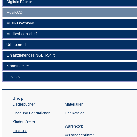
Digitale Bücher
Musik/CD
Musik/Download
Musikwissenschaft
Urheberrecht
Ein anziehendes NGL T-Shirt
Kinderbücher
Leselust
Shop
Liederbücher
Materialien
(Öffnet
Chor und Bandbücher
Der Katalog
in
einem
Kinderbücher
neuen
Warenkorb
Tab)
Leselust
Versandgebühren