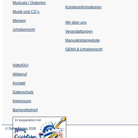
Musicals / Oratorien
Kundeninformationen
Musik und CD´s
Messen
Wir über uns
Urheberrecht
(Öffnet
Veranstaltungen
in
einem
Manuskriptangebote
neuen
Tab)
GEMA & Urheberrecht
Hilfe/FAQ
Widerruf
Kontakt
Datenschutz
Impressum
Barrierefreiheit
(Öffnet
in
einem
© Dehm Verlag
2026
neuen
Tab)