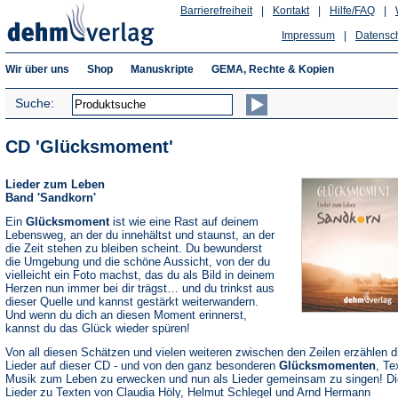
Barrierefreiheit
|
Kontakt
|
Hilfe/FAQ
|
Impressum
|
Datensc
Wir über uns
Shop
Manuskripte
GEMA, Rechte & Kopien
Suche:
CD 'Glücksmoment'
Lieder zum Leben
Band 'Sandkorn'
Ein
Glücksmoment
ist wie eine Rast auf deinem
Lebensweg, an der du innehältst und staunst, an der
die Zeit stehen zu bleiben scheint. Du bewunderst
die Umgebung und die schöne Aussicht, von der du
vielleicht ein Foto machst, das du als Bild in deinem
Herzen nun immer bei dir trägst… und du trinkst aus
dieser Quelle und kannst gestärkt weiterwandern.
Und wenn du dich an diesen Moment erinnerst,
kannst du das Glück wieder spüren!
Von all diesen Schätzen und vielen weiteren zwischen den Zeilen erzählen d
Lieder auf dieser CD - und von den ganz besonderen
Glücksmomenten
, Te
Musik zum Leben zu erwecken und nun als Lieder gemeinsam zu singen! Di
Lieder zu Texten von Claudia Höly, Helmut Schlegel und Arnd Hermann