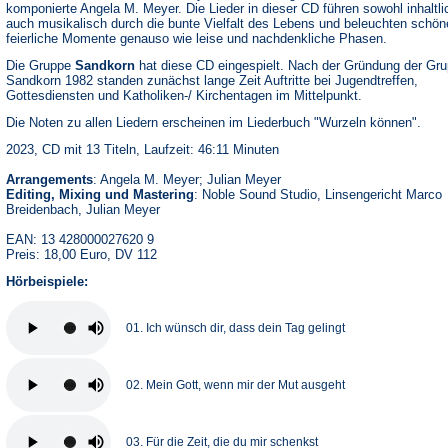
komponierte Angela M. Meyer. Die Lieder in dieser CD führen sowohl inhaltli
auch musikalisch durch die bunte Vielfalt des Lebens und beleuchten schön
feierliche Momente genauso wie leise und nachdenkliche Phasen.
Die Gruppe
Sandkorn
hat diese CD eingespielt. Nach der Gründung der Gr
Sandkorn 1982 standen zunächst lange Zeit Auftritte bei Jugendtreffen,
Gottesdiensten und Katholiken-/ Kirchentagen im Mittelpunkt.
Die Noten zu allen Liedern erscheinen im Liederbuch "Wurzeln können".
2023, CD mit 13 Titeln, Laufzeit: 46:11 Minuten
Arrangements
: Angela M. Meyer; Julian Meyer
Editing, Mixing und Mastering
: Noble Sound Studio, Linsengericht Marco
Breidenbach, Julian Meyer
EAN: 13 428000027620 9
Preis: 18,00 Euro, DV 112
Hörbeispiele:
01. Ich wünsch dir, dass dein Tag gelingt
02. Mein Gott, wenn mir der Mut ausgeht
03. Für die Zeit, die du mir schenkst