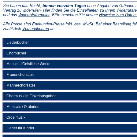
Sie haben das Recht,
binnen vierzehn Tagen
ohne Angabe von Gründen d
Vertrag zu widerrufen. Hier finden Sie die
Einzelheiten zu Ihrem Widerrufsre
(Öffnet
und das
Widerrufsformular
. Bitte beachten Sie unsere
Hinweise zum Daten
in
einem
Alle Preise sind Endkunden-Preise inkl. ges. MwSt. Bei einer Bestellung fal
neuen
(Öffnet
zusätzlich
Versandkosten
an.
Tab)
in
einem
neuen
Liederbücher
Tab)
Chorbücher
Messen / Geistliche Werke
Frauenchorsätze
Männerchorsätze
Chormusik in Einzelausgaben
Musicals / Oratorien
Orgelmusik
Lieder für Kinder