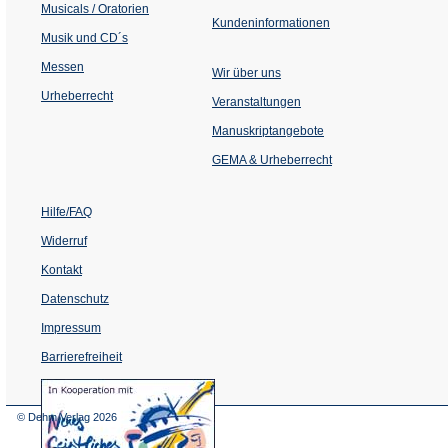
Musicals / Oratorien
Kundeninformationen
Musik und CD´s
Messen
Wir über uns
Urheberrecht
(Öffnet
Veranstaltungen
in
einem
Manuskriptangebote
neuen
Tab)
GEMA & Urheberrecht
Hilfe/FAQ
Widerruf
Kontakt
Datenschutz
Impressum
Barrierefreiheit
(Öffnet
in
einem
© Dehm Verlag
2026
neuen
Tab)