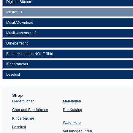
Digitale Bücher
Musik/CD
Musik/Download
Musikwissenschaft
Urheberrecht
Ein anziehendes NGL T-Shirt
Kinderbücher
Leselust
Shop
Liederbücher
Materialien
(Öffnet
Chor und Bandbücher
Der Katalog
in
einem
Kinderbücher
neuen
Warenkorb
Tab)
Leselust
Versandgebühren