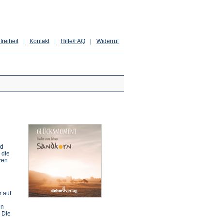
freiheit
|
Kontakt
|
Hilfe/FAQ
|
Widerruf
nd
 die
zen
r auf
en
 Die