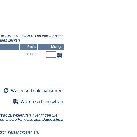
 der Maus anklicken. Um einen Artikel
gen klicken.
Preis
Menge
18,00€
ag zu widerrufen. Hier finden Sie
 Sie unsere
Hinweise zum Datenschutz
(Öffnet
zlich
Versandkosten
an.
in