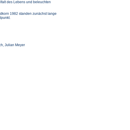
elfalt des Lebens und beleuchten
ndkorn 1982 standen zunächst lange
lpunkt.
ch, Julian Meyer