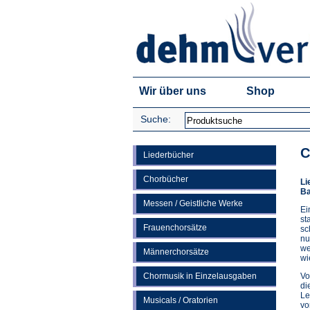
Wir über uns
Shop
Suche:
C
Liederbücher
Chorbücher
Li
Ba
Messen / Geistliche Werke
Ei
st
Frauenchorsätze
sc
nu
we
Männerchorsätze
wi
Chormusik in Einzelausgaben
Vo
di
Le
Musicals / Oratorien
vo