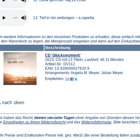
12. Leise geht der Tag zu Ende
13. Tief in mir verborgen – a capella
m weitere Informationen zu den einzelnen Produkten zu erhalten, diese einfach mit
n den Warenkorb zu legen, die Mengenzahl eingeben und dann auf den Einkaufswa
Beschreibung
CD 'Glücksmoment'
2023, CD mit 13 Titeln, Laufzeit: 46:11 Minuten
Artikel-Nr.: DV112
EAN: 13 428000027620 9
Arrangements: Angela M. Meyer; Julian Meyer
Empfehlen:
ie haben das Recht,
binnen vierzehn Tagen
ohne Angabe von Gründen diesen Vertr
(Öffnet
(Öffnet
ie
Einzelheiten zu Ihrem Widerrufsrecht
und das
Widerrufsformular
. Bitte beachten
ffnet
in
in
einem
einem
inem
neuen
neuen
lle Preise sind Endkunden-Preise inkl. ges. MwSt. Bei einer Bestellung fallen zusät
euen
Tab)
Tab)