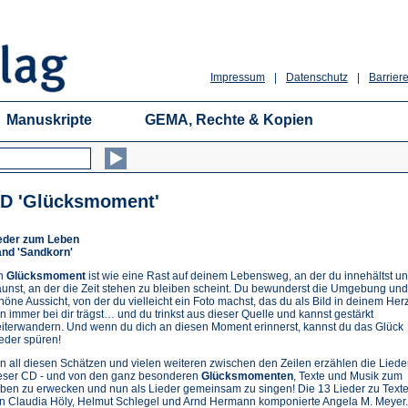
Impressum
|
Datenschutz
|
Barriere
Manuskripte
GEMA, Rechte & Kopien
D 'Glücksmoment'
eder zum Leben
nd 'Sandkorn'
n
Glücksmoment
ist wie eine Rast auf deinem Lebensweg, an der du innehältst u
aunst, an der die Zeit stehen zu bleiben scheint. Du bewunderst die Umgebung und
höne Aussicht, von der du vielleicht ein Foto machst, das du als Bild in deinem Her
n immer bei dir trägst… und du trinkst aus dieser Quelle und kannst gestärkt
iterwandern. Und wenn du dich an diesen Moment erinnerst, kannst du das Glück
eder spüren!
n all diesen Schätzen und vielen weiteren zwischen den Zeilen erzählen die Liede
eser CD - und von den ganz besonderen
Glücksmomenten
, Texte und Musik zum
ben zu erwecken und nun als Lieder gemeinsam zu singen! Die 13 Lieder zu Text
n Claudia Höly, Helmut Schlegel und Arnd Hermann komponierte Angela M. Meyer.