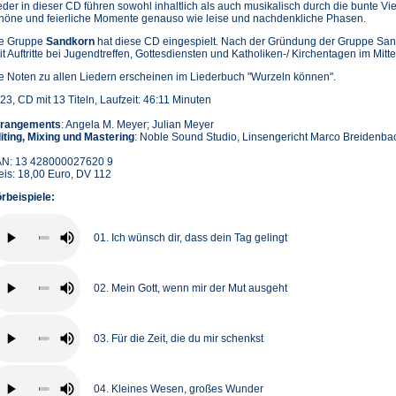
eder in dieser CD führen sowohl inhaltlich als auch musikalisch durch die bunte Vi
höne und feierliche Momente genauso wie leise und nachdenkliche Phasen.
e Gruppe
Sandkorn
hat diese CD eingespielt. Nach der Gründung der Gruppe Sa
it Auftritte bei Jugendtreffen, Gottesdiensten und Katholiken-/ Kirchentagen im Mitte
e Noten zu allen Liedern erscheinen im Liederbuch "Wurzeln können".
23, CD mit 13 Titeln, Laufzeit: 46:11 Minuten
rangements
: Angela M. Meyer; Julian Meyer
iting, Mixing und Mastering
: Noble Sound Studio, Linsengericht Marco Breidenba
N: 13 428000027620 9
eis: 18,00 Euro, DV 112
rbeispiele:
01. Ich wünsch dir, dass dein Tag gelingt
02. Mein Gott, wenn mir der Mut ausgeht
03. Für die Zeit, die du mir schenkst
04. Kleines Wesen, großes Wunder