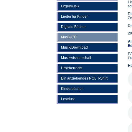
Li
Orgelmusik
sc
Di
Lieder für Kinder
Ze
Di
Digitale Bücher
20
Musik/CD
Ar
Ed
Musik/Download
EA
Musikwissenschaft
Pr
Hö
Urheberrecht
Ein anziehendes NGL T-Shirt
Kinderbücher
Leselust