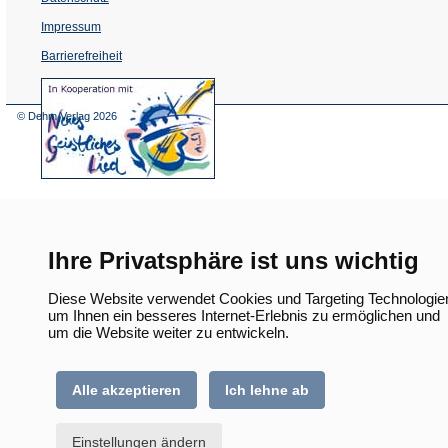
Impressum
Barrierefreiheit
(Öffnet
in
einem
© Dehm Verlag
2026
neuen
Tab)
Ihre Privatsphäre ist uns wichtig
Diese Website verwendet Cookies und Targeting Technologie
um Ihnen ein besseres Internet-Erlebnis zu ermöglichen und
um die Website weiter zu entwickeln.
Alle akzeptieren
Ich lehne ab
Einstellungen ändern