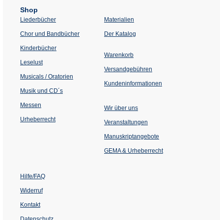
Shop
Liederbücher
Materialien
(Öffnet
Chor und Bandbücher
Der Katalog
in
einem
Kinderbücher
neuen
Warenkorb
Tab)
Leselust
Versandgebühren
Musicals / Oratorien
Kundeninformationen
Musik und CD´s
Messen
Wir über uns
Urheberrecht
(Öffnet
Veranstaltungen
in
einem
Manuskriptangebote
neuen
Tab)
GEMA & Urheberrecht
Hilfe/FAQ
Widerruf
Kontakt
Datenschutz