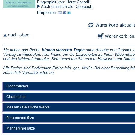
Eingespielt von: Horst Christill
Auch erhältlich als:
Chorbuch
Empfehlen:
Sie haben das Recht,
binnen vierzehn Tagen
ohne Angabe von Gründen d
Vertrag zu widerrufen. Hier finden Sie die
Einzelheiten zu Ihrem Widerrufsre
(Öffnet
und das
Widerrufsformular
. Bitte beachten Sie unsere
Hinweise zum Daten
in
einem
Alle Preise sind Endkunden-Preise inkl. ges. MwSt. Bei einer Bestellung fal
neuen
(Öffnet
zusätzlich
Versandkosten
an.
Tab)
in
einem
neuen
Liederbücher
Tab)
Chorbücher
Messen / Geistliche Werke
Frauenchorsätze
Männerchorsätze