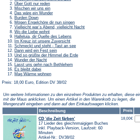
Über Gott nur reden
Mischen wir uns ein
Das wäre ein Wunder
Burden Down
Mögen Engelchöre dir nun singen
Vielleicht war´s Abend, vielleicht Nacht
Wo die Liebe wohnt
Halleluja, dir Quelle des Lebens
Im Kreuz ist unsere Zuversicht
Schmeckt und steht - Tast an see
Dann wird ein Fest sein
Und so grüßte der Himmel die Erde
Wunder der Nacht
Lasst uns gehn nach Bethlehem
Es bleibt dabei
Mag Wärme wohnen
Preis: 18,00 Euro, Edition DV 38/02
Um weitere Informationen zu den einzelnen Produkten zu erhalten, diese ei
mit der Maus anklicken. Um einen Artikel in den Warenkorb zu legen, die
Mengenzahl eingeben und dann auf den Einkaufswagen klicken.
Beschreibung
Preis
CD 'die Zeit färben'
18,00€
17 Lieder des gleichnmaigigen Buches
inkl. Playback-Version, Laufzeit: 60
Minuten
Artikel-Nr.: DV38/02