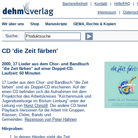
Barrierefreiheit
|
Kontakt
|
Hilfe/FAQ
|
Impressum
|
Datensc
Wir über uns
Shop
Manuskripte
GEMA, Rechte & Kopien
Suche:
CD 'die Zeit färben'
2000, 17 Lieder aus dem Chor- und Bandbuch
"die Zeit färben" auf einer Doppel-CD.
Laufzeit: 60 Minuten
17 Lieder aus dem Chor- und Bandbuch "die Zeit
färben" sind als Doppel-CD erschienen. Auf der
einen CD befinden sich die Aufnahmen mit dem
Projektchor des Arbeitskreises "Kirchenmusik und
Jugendseelsorge im Bistum Limburg" unter der
Leitung von
Horst Christill
. Die andere CD bietet
Playback-Versionen für die Arbeit mit Gruppen,
Klassen, Chöre, Bands und
Gemeinden.
Rezension von Peter Hahnen
Hörproben:
In deinen Händen steht die Zeit