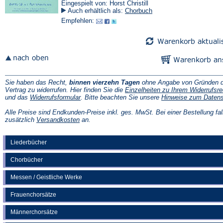
Eingespielt von: Horst Christill
Auch erhältlich als:
Chorbuch
Empfehlen:
Sie haben das Recht,
binnen vierzehn Tagen
ohne Angabe von Gründen d
Vertrag zu widerrufen. Hier finden Sie die
Einzelheiten zu Ihrem Widerrufsre
(Öffnet
und das
Widerrufsformular
. Bitte beachten Sie unsere
Hinweise zum Daten
in
einem
Alle Preise sind Endkunden-Preise inkl. ges. MwSt. Bei einer Bestellung fal
neuen
(Öffnet
zusätzlich
Versandkosten
an.
Tab)
in
einem
neuen
Liederbücher
Tab)
Chorbücher
Messen / Geistliche Werke
Frauenchorsätze
Männerchorsätze