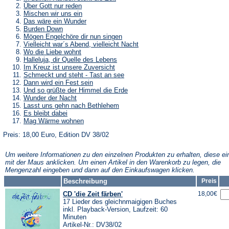
Über Gott nur reden
Mischen wir uns ein
Das wäre ein Wunder
Burden Down
Mögen Engelchöre dir nun singen
Vielleicht war´s Abend, vielleicht Nacht
Wo die Liebe wohnt
Halleluja, dir Quelle des Lebens
Im Kreuz ist unsere Zuversicht
Schmeckt und steht - Tast an see
Dann wird ein Fest sein
Und so grüßte der Himmel die Erde
Wunder der Nacht
Lasst uns gehn nach Bethlehem
Es bleibt dabei
Mag Wärme wohnen
Preis: 18,00 Euro, Edition DV 38/02
Um weitere Informationen zu den einzelnen Produkten zu erhalten, diese ei
mit der Maus anklicken. Um einen Artikel in den Warenkorb zu legen, die
Mengenzahl eingeben und dann auf den Einkaufswagen klicken.
Beschreibung
Preis
CD 'die Zeit färben'
18,00€
17 Lieder des gleichnmaigigen Buches
inkl. Playback-Version, Laufzeit: 60
Minuten
Artikel-Nr.: DV38/02