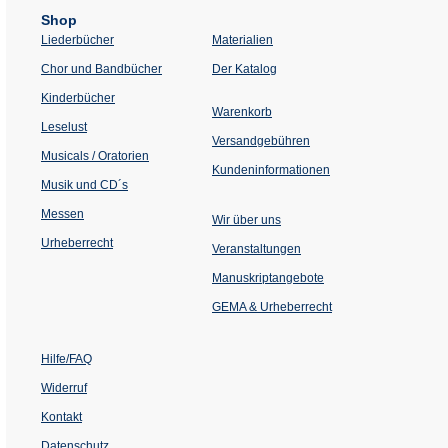
Shop
Liederbücher
Materialien
(Öffnet
Chor und Bandbücher
Der Katalog
in
einem
Kinderbücher
neuen
Warenkorb
Tab)
Leselust
Versandgebühren
Musicals / Oratorien
Kundeninformationen
Musik und CD´s
Messen
Wir über uns
Urheberrecht
(Öffnet
Veranstaltungen
in
einem
Manuskriptangebote
neuen
Tab)
GEMA & Urheberrecht
Hilfe/FAQ
Widerruf
Kontakt
Datenschutz