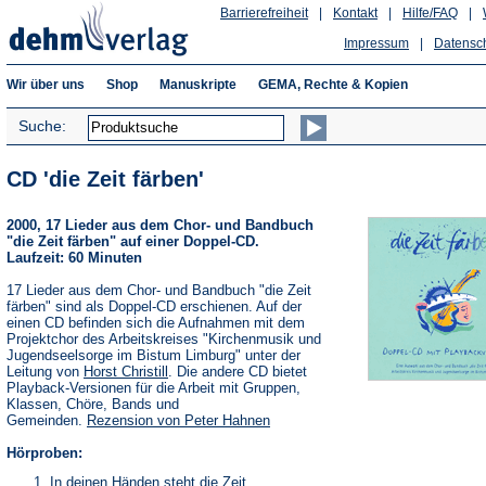
Barrierefreiheit
|
Kontakt
|
Hilfe/FAQ
|
Impressum
|
Datensc
Wir über uns
Shop
Manuskripte
GEMA, Rechte & Kopien
Suche:
CD 'die Zeit färben'
2000, 17 Lieder aus dem Chor- und Bandbuch
"die Zeit färben" auf einer Doppel-CD.
Laufzeit: 60 Minuten
17 Lieder aus dem Chor- und Bandbuch "die Zeit
färben" sind als Doppel-CD erschienen. Auf der
einen CD befinden sich die Aufnahmen mit dem
Projektchor des Arbeitskreises "Kirchenmusik und
Jugendseelsorge im Bistum Limburg" unter der
Leitung von
Horst Christill
. Die andere CD bietet
Playback-Versionen für die Arbeit mit Gruppen,
Klassen, Chöre, Bands und
Gemeinden.
Rezension von Peter Hahnen
Hörproben:
In deinen Händen steht die Zeit