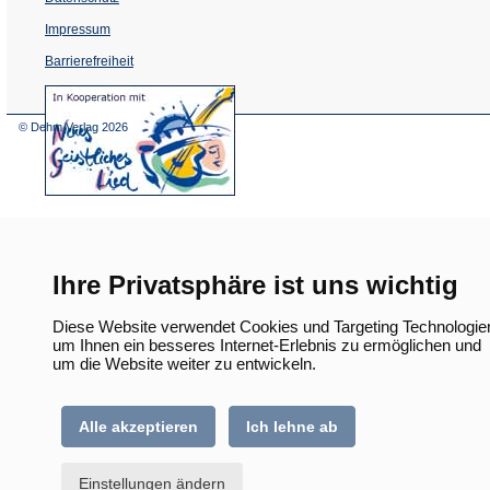
Impressum
Barrierefreiheit
(Öffnet
in
einem
© Dehm Verlag
2026
neuen
Tab)
Ihre Privatsphäre ist uns wichtig
Diese Website verwendet Cookies und Targeting Technologie
um Ihnen ein besseres Internet-Erlebnis zu ermöglichen und
um die Website weiter zu entwickeln.
Alle akzeptieren
Ich lehne ab
Einstellungen ändern