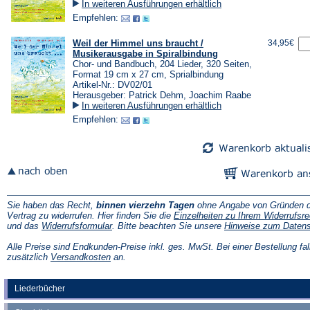
In weiteren Ausführungen erhältlich
Empfehlen:
Weil der Himmel uns braucht /
34,95€
Musikerausgabe in Spiralbindung
Chor- und Bandbuch, 204 Lieder, 320 Seiten,
Format 19 cm x 27 cm, Sprialbindung
Artikel-Nr.: DV02/01
Herausgeber: Patrick Dehm, Joachim Raabe
In weiteren Ausführungen erhältlich
Empfehlen:
Sie haben das Recht,
binnen vierzehn Tagen
ohne Angabe von Gründen d
Vertrag zu widerrufen. Hier finden Sie die
Einzelheiten zu Ihrem Widerrufsre
(Öffnet
und das
Widerrufsformular
. Bitte beachten Sie unsere
Hinweise zum Daten
in
einem
Alle Preise sind Endkunden-Preise inkl. ges. MwSt. Bei einer Bestellung fal
neuen
(Öffnet
zusätzlich
Versandkosten
an.
Tab)
in
einem
neuen
Liederbücher
Tab)