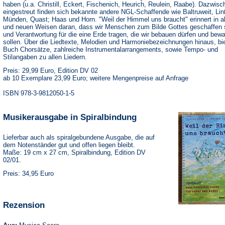
haben (u.a. Christill, Eckert, Fischenich, Heurich, Reulein, Raabe). Dazwisc
eingestreut finden sich bekannte andere NGL-Schaffende wie Baltruweit, Li
Münden, Quast; Haas und Horn. "Weil der Himmel uns braucht" erinnert in a
und neuen Weisen daran, dass wir Menschen zum Bilde Gottes geschaffen 
und Verantwortung für die eine Erde tragen, die wir bebauen dürfen und bew
sollen. Über die Liedtexte, Melodien und Harmoniebezeichnungen hinaus, bi
Buch Chorsätze, zahlreiche Instrumentalarrangements, sowie Tempo- und
Stilangaben zu allen Liedern.
Preis: 29,99 Euro, Edition DV 02
ab 10 Exemplare 23,99 Euro; weitere Mengenpreise auf Anfrage
ISBN 978-3-9812050-1-5
Musikerausgabe in Spiralbindung
Lieferbar auch als spiralgebundene Ausgabe, die auf
dem Notenständer gut und offen liegen bleibt.
Maße: 19 cm x 27 cm, Spiralbindung, Edition DV
02/01.
Preis: 34,95 Euro
Rezension
(Öffnet