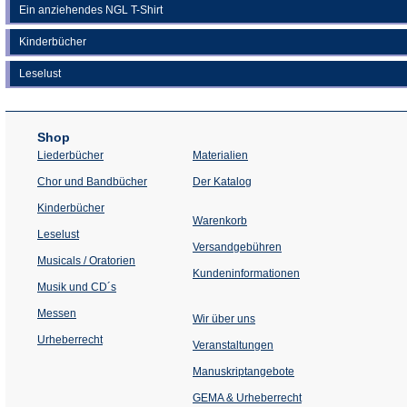
Ein anziehendes NGL T-Shirt
Kinderbücher
Leselust
Shop
Liederbücher
Materialien
(Öffnet
Chor und Bandbücher
Der Katalog
in
einem
Kinderbücher
neuen
Warenkorb
Tab)
Leselust
Versandgebühren
Musicals / Oratorien
Kundeninformationen
Musik und CD´s
Messen
Wir über uns
Urheberrecht
(Öffnet
Veranstaltungen
in
einem
Manuskriptangebote
neuen
Tab)
GEMA & Urheberrecht