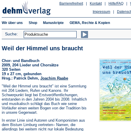
Barrierefreiheit
|
Kontakt
|
Hilfe/FAQ
|
Impressum
|
Datensc
Wir über uns
Shop
Manuskripte
GEMA, Rechte & Kopien
Suche:
Weil der Himmel uns braucht
Chor- und Bandbuch
2009, 204 Lieder und Chorsätze
320 Seiten
19 x 27 cm, gebunden
Hrsg.: Patrick Dehm,
Joachim Raabe
"Weil der Himmel uns braucht" ist eine Sammlung
mit 204 Liedern, Rufen und Kanons. Ihr
Schwerpunkt liegt bei Erstveröffentlichungen,
entstanden in den Jahren 2004 bis 2008. Inhaltlich
und musikalisch schlägt das Buch wie seine
Vorläufer einen weiten Bogen von der Tradition bis
in unsere Gegenwart.
In erster Linie sind Autoren und Komponisten aus
dem Bistum Limburg vertreten– Namen, die
allerdings bei weitem nicht nur lokale Bedeutung