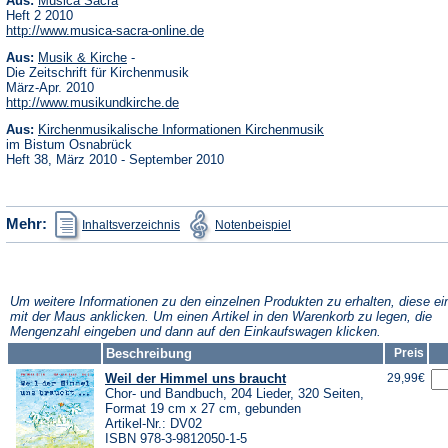
Aus:
Musica Sacra
in
Heft 2 2010
einem
(Öffnet
http://www.musica-sacra-online.de
neuen
in
Tab)
(Öffnet
Aus:
Musik & Kirche
-
einem
in
neuen
Die Zeitschrift für Kirchenmusik
einem
Tab)
März-Apr. 2010
neuen
(Öffnet
http://www.musikundkirche.de
Tab)
in
(Öffnet
Aus:
Kirchenmusikalische Informationen Kirchenmusik
einem
in
neuen
im Bistum Osnabrück
einem
Tab)
Heft 38, März 2010 - September 2010
neuen
Tab)
(Öffnet
(Öffnet
Mehr:
Inhaltsverzeichnis
Notenbeispiel
in
in
einem
einem
neuen
neuen
Tab)
Tab)
Um weitere Informationen zu den einzelnen Produkten zu erhalten, diese ei
mit der Maus anklicken. Um einen Artikel in den Warenkorb zu legen, die
Mengenzahl eingeben und dann auf den Einkaufswagen klicken.
Beschreibung
Preis
Weil der Himmel uns braucht
29,99€
Chor- und Bandbuch, 204 Lieder, 320 Seiten,
Format 19 cm x 27 cm, gebunden
Artikel-Nr.: DV02
ISBN 978-3-9812050-1-5