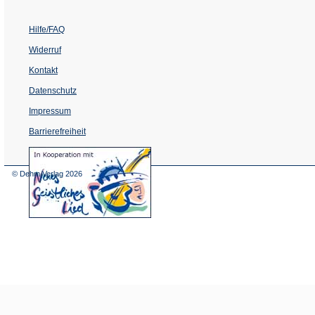
Hilfe/FAQ
Widerruf
Kontakt
Datenschutz
Impressum
Barrierefreiheit
(Öffnet
in
einem
© Dehm Verlag
2026
neuen
Tab)