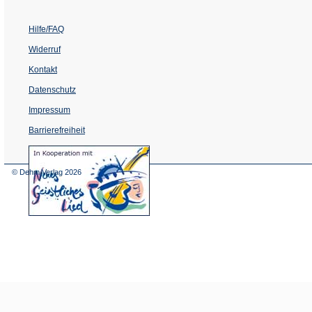
Hilfe/FAQ
Widerruf
Kontakt
Datenschutz
Impressum
Barrierefreiheit
(Öffnet
in
einem
© Dehm Verlag
2026
neuen
Tab)