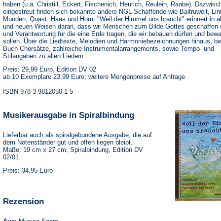
haben (u.a. Christill, Eckert, Fischenich, Heurich, Reulein, Raabe). Dazwisc
eingestreut finden sich bekannte andere NGL-Schaffende wie Baltruweit, Li
Münden, Quast; Haas und Horn. "Weil der Himmel uns braucht" erinnert in a
und neuen Weisen daran, dass wir Menschen zum Bilde Gottes geschaffen 
und Verantwortung für die eine Erde tragen, die wir bebauen dürfen und bew
sollen. Über die Liedtexte, Melodien und Harmoniebezeichnungen hinaus, bi
Buch Chorsätze, zahlreiche Instrumentalarrangements, sowie Tempo- und
Stilangaben zu allen Liedern.
Preis: 29,99 Euro, Edition DV 02
ab 10 Exemplare 23,99 Euro; weitere Mengenpreise auf Anfrage
ISBN 978-3-9812050-1-5
Musikerausgabe in Spiralbindung
Lieferbar auch als spiralgebundene Ausgabe, die auf
dem Notenständer gut und offen liegen bleibt.
Maße: 19 cm x 27 cm, Spiralbindung, Edition DV
02/01.
Preis: 34,95 Euro
Rezension
(Öffnet