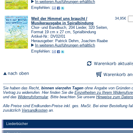
In weiteren Ausführungen erhältlich
Empfehlen:
Weil der Himmel uns braucht /
34,95€
Musikerausgabe in Spiralbindung
Chor- und Bandbuch, 204 Lieder, 320 Seiten,
Format 19 cm x 27 cm, Sprialbindung
Artikel-Nr.: DV02/01
Herausgeber: Patrick Dehm, Joachim Raabe
In weiteren Ausführungen erhältlich
Empfehlen:
Sie haben das Recht,
binnen vierzehn Tagen
ohne Angabe von Gründen d
Vertrag zu widerrufen. Hier finden Sie die
Einzelheiten zu Ihrem Widerrufsre
(Öffnet
und das
Widerrufsformular
. Bitte beachten Sie unsere
Hinweise zum Daten
in
einem
Alle Preise sind Endkunden-Preise inkl. ges. MwSt. Bei einer Bestellung fal
neuen
(Öffnet
zusätzlich
Versandkosten
an.
Tab)
in
einem
neuen
Liederbücher
Tab)