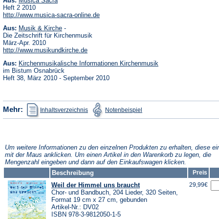
Aus:
Musica Sacra
in
Heft 2 2010
einem
(Öffnet
http://www.musica-sacra-online.de
neuen
in
Tab)
(Öffnet
Aus:
Musik & Kirche
-
einem
in
neuen
Die Zeitschrift für Kirchenmusik
einem
Tab)
März-Apr. 2010
neuen
(Öffnet
http://www.musikundkirche.de
Tab)
in
(Öffnet
Aus:
Kirchenmusikalische Informationen Kirchenmusik
einem
in
neuen
im Bistum Osnabrück
einem
Tab)
Heft 38, März 2010 - September 2010
neuen
Tab)
(Öffnet
(Öffnet
Mehr:
Inhaltsverzeichnis
Notenbeispiel
in
in
einem
einem
neuen
neuen
Tab)
Tab)
Um weitere Informationen zu den einzelnen Produkten zu erhalten, diese ei
mit der Maus anklicken. Um einen Artikel in den Warenkorb zu legen, die
Mengenzahl eingeben und dann auf den Einkaufswagen klicken.
Beschreibung
Preis
Weil der Himmel uns braucht
29,99€
Chor- und Bandbuch, 204 Lieder, 320 Seiten,
Format 19 cm x 27 cm, gebunden
Artikel-Nr.: DV02
ISBN 978-3-9812050-1-5