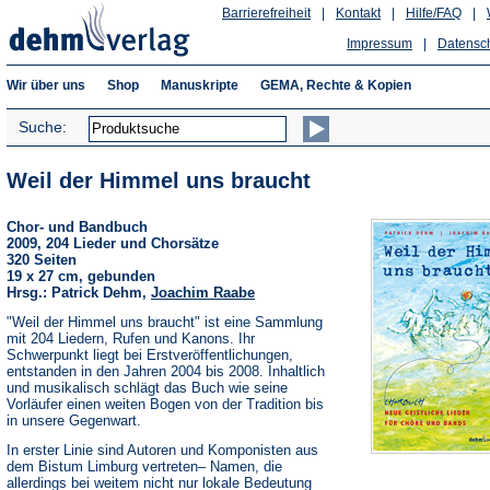
Barrierefreiheit
|
Kontakt
|
Hilfe/FAQ
|
Impressum
|
Datensc
Wir über uns
Shop
Manuskripte
GEMA, Rechte & Kopien
Suche:
Weil der Himmel uns braucht
Chor- und Bandbuch
2009, 204 Lieder und Chorsätze
320 Seiten
19 x 27 cm, gebunden
Hrsg.: Patrick Dehm,
Joachim Raabe
"Weil der Himmel uns braucht" ist eine Sammlung
mit 204 Liedern, Rufen und Kanons. Ihr
Schwerpunkt liegt bei Erstveröffentlichungen,
entstanden in den Jahren 2004 bis 2008. Inhaltlich
und musikalisch schlägt das Buch wie seine
Vorläufer einen weiten Bogen von der Tradition bis
in unsere Gegenwart.
In erster Linie sind Autoren und Komponisten aus
dem Bistum Limburg vertreten– Namen, die
allerdings bei weitem nicht nur lokale Bedeutung