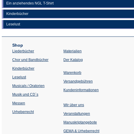
Ein anziehendes NGL T-Shirt
Kinderbücher
Leselust
Shop
Liederbücher
Materialien
(Öffnet
Chor und Bandbücher
Der Katalog
in
einem
Kinderbücher
neuen
Warenkorb
Tab)
Leselust
Versandgebühren
Musicals / Oratorien
Kundeninformationen
Musik und CD´s
Messen
Wir über uns
Urheberrecht
(Öffnet
Veranstaltungen
in
einem
Manuskriptangebote
neuen
Tab)
GEMA & Urheberrecht