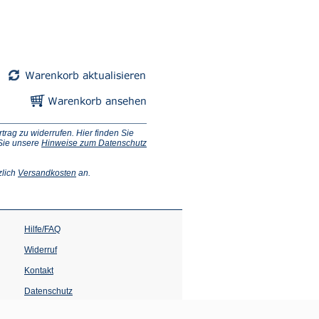
ag zu widerrufen. Hier finden Sie
 Sie unsere
Hinweise zum Datenschutz
(Öffnet
zlich
Versandkosten
an.
in
einem
neuen
Tab)
Hilfe/FAQ
Widerruf
Kontakt
Datenschutz
Impressum