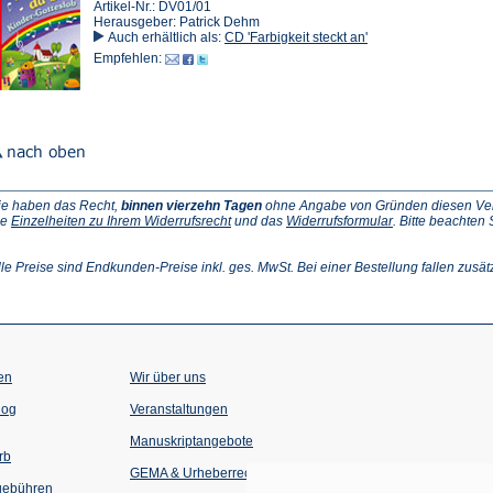
Artikel-Nr.: DV01/01
Herausgeber: Patrick Dehm
Auch erhältlich als:
CD 'Farbigkeit steckt an'
Empfehlen:
ie haben das Recht,
binnen vierzehn Tagen
ohne Angabe von Gründen diesen Vertr
(Öffnet
(Öffnet
ie
Einzelheiten zu Ihrem Widerrufsrecht
und das
Widerrufsformular
. Bitte beachten
ffnet
in
in
einem
einem
inem
neuen
neuen
lle Preise sind Endkunden-Preise inkl. ges. MwSt. Bei einer Bestellung fallen zusät
euen
Tab)
Tab)
ab)
en
Wir über uns
(Öffnet
(Öffnet
log
Veranstaltungen
in
in
einem
einem
Manuskriptangebote
neuen
neuen
rb
Tab)
Tab)
GEMA & Urheberrecht
gebühren