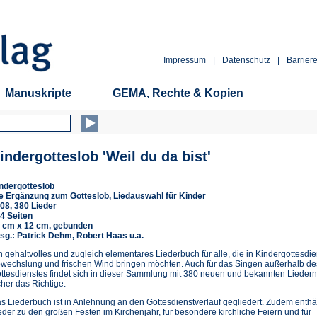
Impressum
|
Datenschutz
|
Barriere
Manuskripte
GEMA, Rechte & Kopien
indergotteslob 'Weil du da bist'
ndergotteslob
e Ergänzung zum Gotteslob, Liedauswahl für Kinder
08, 380 Lieder
4 Seiten
 cm x 12 cm, gebunden
sg.: Patrick Dehm, Robert Haas u.a.
n gehaltvolles und zugleich elementares Liederbuch für alle, die in Kindergottesdi
wechslung und frischen Wind bringen möchten. Auch für das Singen außerhalb de
ttesdienstes findet sich in dieser Sammlung mit 380 neuen und bekannten Liedern
cher das Richtige.
s Liederbuch ist in Anlehnung an den Gottesdienstverlauf gegliedert. Zudem enthäl
eder zu den großen Festen im Kirchenjahr, für besondere kirchliche Feiern und für