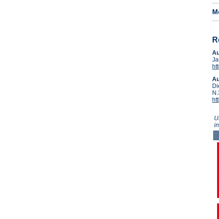
M
R
A
Ja
ht
A
Di
N.
ht
U
i