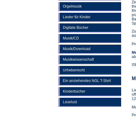
Ze
Orgelmusik
th
fö
pr
Lieder für Kinder
Ba
Sp
Digitale Bücher
Zu
au
Musik/CD
Pr
Musik/Download
Me
ab
Musikwissenschaft
IS
Urheberrecht
M
Ein anziehendes NGL T-Shirt
Li
Kinderbücher
of
12
Leselust
Ma
Pr