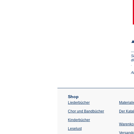
S
d
(Ö
.
in
e
A
n
T
Shop
Liederbücher
Materiali
Chor und Bandbücher
Der Kata
Kinderbücher
Warenko
Leselust
Versand