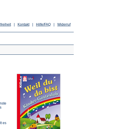
freiheit
|
Kontakt
|
Hilfe/FAQ
|
Widerruf
enste
s
t es