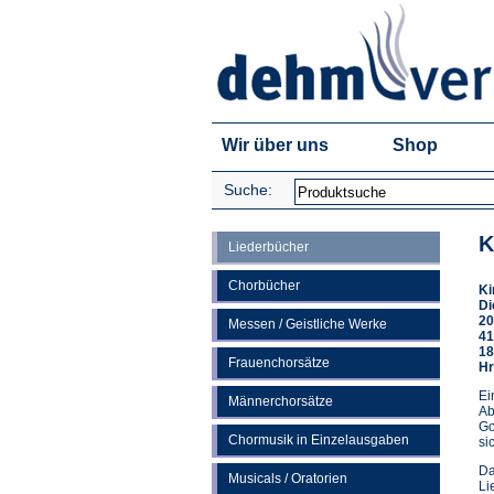
Wir über uns
Shop
Suche:
K
Liederbücher
Chorbücher
Ki
Di
20
Messen / Geistliche Werke
41
18
Frauenchorsätze
Hr
Ei
Männerchorsätze
Ab
Go
Chormusik in Einzelausgaben
si
Da
Musicals / Oratorien
Li