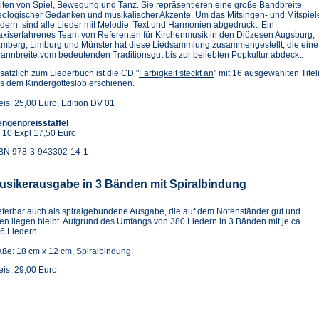
iten von Spiel, Bewegung und Tanz. Sie repräsentieren eine große Bandbreite
eologischer Gedanken und musikalischer Akzente. Um das Mitsingen- und Mitspiel
rdern, sind alle Lieder mit Melodie, Text und Harmonien abgedruckt. Ein
axiserfahrenes Team von Referenten für Kirchenmusik in den Diözesen Augsburg,
mberg, Limburg und Münster hat diese Liedsammlung zusammengestellt, die eine
annbreite vom bedeutenden Traditionsgut bis zur beliebten Popkultur abdeckt.
sätzlich zum Liederbuch ist die CD "
Farbigkeit steckt an
" mit 16 ausgewählten Tite
s dem Kindergotteslob erschienen.
eis: 25,00 Euro, Edition DV 01
ngenpreisstaffel
 10 Expl 17,50 Euro
BN 978-3-943302-14-1
usikerausgabe in 3 Bänden mit Spiralbindung
eferbar auch als spiralgebundene Ausgabe, die auf dem Notenständer gut und
fen liegen bleibt. Aufgrund des Umfangs von 380 Liedern in 3 Bänden mit je ca.
6 Liedern
ße: 18 cm x 12 cm, Spiralbindung.
eis: 29,00 Euro