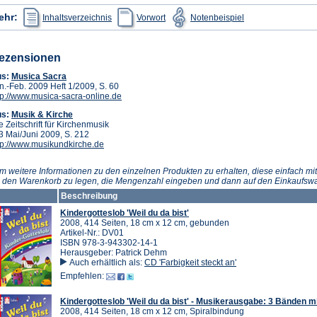
(Öffnet
(Öffnet
(Öffnet
ehr:
Inhaltsverzeichnis
Vorwort
Notenbeispiel
in
in
in
einem
einem
einem
neuen
neuen
neuen
Tab)
Tab)
Tab)
ezensionen
(Öffnet
us:
Musica Sacra
in
n.-Feb. 2009 Heft 1/2009, S. 60
einem
(Öffnet
tp://www.musica-sacra-online.de
neuen
in
(Öffnet
us:
Musik & Kirche
Tab)
einem
in
e Zeitschrift für Kirchenmusik
neuen
einem
3 Mai/Juni 2009, S. 212
Tab)
neuen
(Öffnet
tp://www.musikundkirche.de
Tab)
in
einem
m weitere Informationen zu den einzelnen Produkten zu erhalten, diese einfach mit
neuen
n den Warenkorb zu legen, die Mengenzahl eingeben und dann auf den Einkaufswa
Tab)
Beschreibung
Kindergotteslob 'Weil du da bist'
2008, 414 Seiten, 18 cm x 12 cm, gebunden
Artikel-Nr.: DV01
ISBN 978-3-943302-14-1
Herausgeber: Patrick Dehm
Auch erhältlich als:
CD 'Farbigkeit steckt an'
Empfehlen:
Kindergotteslob 'Weil du da bist' - Musikerausgabe: 3 Bänden m
2008, 414 Seiten, 18 cm x 12 cm, Spiralbindung