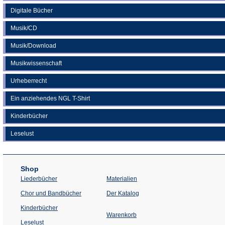
Digitale Bücher
Musik/CD
Musik/Download
Musikwissenschaft
Urheberrecht
Ein anziehendes NGL T-Shirt
Kinderbücher
Leselust
Shop
Liederbücher
Materialien
(Öffnet
Chor und Bandbücher
Der Katalog
in
einem
Kinderbücher
neuen
Warenkorb
Tab)
Leselust