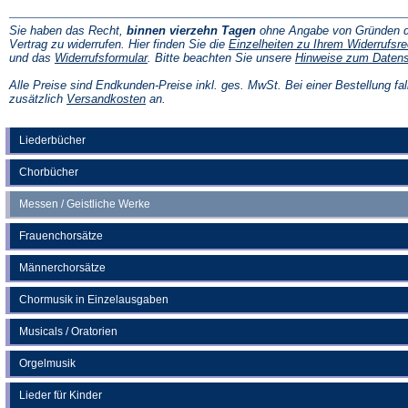
Sie haben das Recht,
binnen vierzehn Tagen
ohne Angabe von Gründen d
Vertrag zu widerrufen. Hier finden Sie die
Einzelheiten zu Ihrem Widerrufsre
(Öffnet
und das
Widerrufsformular
. Bitte beachten Sie unsere
Hinweise zum Daten
in
einem
Alle Preise sind Endkunden-Preise inkl. ges. MwSt. Bei einer Bestellung fal
neuen
(Öffnet
zusätzlich
Versandkosten
an.
Tab)
in
einem
neuen
Liederbücher
Tab)
Chorbücher
Messen / Geistliche Werke
Frauenchorsätze
Männerchorsätze
Chormusik in Einzelausgaben
Musicals / Oratorien
Orgelmusik
Lieder für Kinder