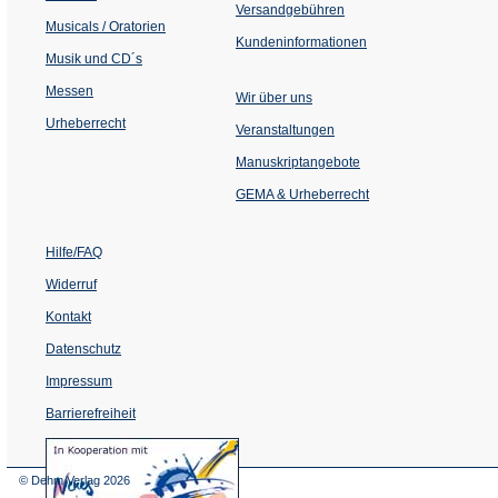
Versandgebühren
Musicals / Oratorien
Kundeninformationen
Musik und CD´s
Messen
Wir über uns
Urheberrecht
(Öffnet
Veranstaltungen
in
einem
Manuskriptangebote
neuen
Tab)
GEMA & Urheberrecht
Hilfe/FAQ
Widerruf
Kontakt
Datenschutz
Impressum
Barrierefreiheit
(Öffnet
in
einem
© Dehm Verlag
2026
neuen