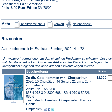
Zu dir, Gott, kommen wir
(Download),
Leadsheet für die Gemeinde
Preis: 8,99 Euro, Edition DV 78/02
(Öffnet
(Öffnet
(Öffnet
Mehr:
Inhaltsverzeichnis
Vorwort
Notenbeispiel
in
in
in
einem
einem
einem
neuen
neuen
neuen
Tab)
Tab)
Tab)
Rezension
(Öffnet
Aus:
Kirchenmusik im Erzbistum Bamberg 2020, Heft 72
in
einem
Um weitere Informationen zu den einzelnen Produkten zu erhalten, diese ei
neuen
mit der Maus anklicken. Um einen Artikel in den Warenkorb zu legen, die
Tab)
Mengenzahl eingeben und dann auf den Einkaufswagen klicken.
Beschreibung
Preis
Zu dir, Gott, kommen wir - Chorpartitur
12,95€
2020, 10 Chorsätze, 44 Seiten, 21 cm x 29,7
cm, geheftet
Artikel-Nr.: DV78/00
ISBN 978-3-943302-608, ISMN 979-0-50226-
086-6
Text, Musik: Bernhard Oberparleiter, Thomas
Gabriel
Empfehlen: