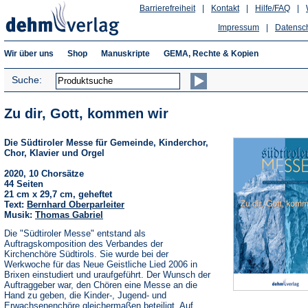
Barrierefreiheit
|
Kontakt
|
Hilfe/FAQ
|
Impressum
|
Datensc
Wir über uns
Shop
Manuskripte
GEMA, Rechte & Kopien
Suche:
Zu dir, Gott, kommen wir
Die Südtiroler Messe für Gemeinde, Kinderchor,
Chor, Klavier und Orgel
2020, 10 Chorsätze
44 Seiten
21 cm x 29,7 cm, geheftet
Text:
Bernhard Oberparleiter
Musik:
Thomas Gabriel
Die "Südtiroler Messe" entstand als
Auftragskomposition des Verbandes der
Kirchenchöre Südtirols. Sie wurde bei der
Werkwoche für das Neue Geistliche Lied 2006 in
Brixen einstudiert und uraufgeführt. Der Wunsch der
Auftraggeber war, den Chören eine Messe an die
Hand zu geben, die Kinder-, Jugend- und
Erwachsenenchöre gleichermaßen beteiligt. Auf