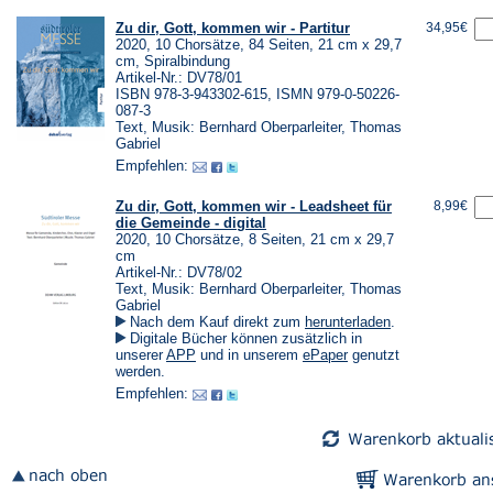
Zu dir, Gott, kommen wir - Partitur
34,95€
2020, 10 Chorsätze, 84 Seiten, 21 cm x 29,7
cm, Spiralbindung
Artikel-Nr.: DV78/01
ISBN 978-3-943302-615, ISMN 979-0-50226-
087-3
Text, Musik: Bernhard Oberparleiter, Thomas
Gabriel
Empfehlen:
Zu dir, Gott, kommen wir - Leadsheet für
8,99€
die Gemeinde - digital
2020, 10 Chorsätze, 8 Seiten, 21 cm x 29,7
cm
Artikel-Nr.: DV78/02
Text, Musik: Bernhard Oberparleiter, Thomas
Gabriel
(Öffnet
Nach dem Kauf direkt zum
herunterladen
.
in
Digitale Bücher können zusätzlich in
einem
(Öffnet
(Öffnet
unserer
APP
und in unserem
ePaper
genutzt
neuen
in
in
werden.
Tab)
einem
einem
Empfehlen:
neuen
neuen
Tab)
Tab)