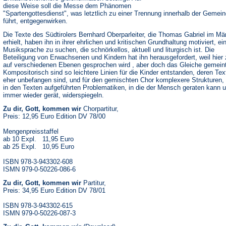
diese Weise soll die Messe dem Phänomen
"Spartengottesdienst", was letztlich zu einer Trennung innerhalb der Gemei
führt, entgegenwirken.
Die Texte des Südtirolers Bernhard Oberparleiter, die Thomas Gabriel im Mä
erhielt, haben ihn in ihrer ehrlichen und kritischen Grundhaltung motiviert, ei
Musiksprache zu suchen, die schnörkellos, aktuell und liturgisch ist. Die
Beteiligung von Erwachsenen und Kindern hat ihn herausgefordert, weil hier
auf verschiedenen Ebenen gesprochen wird , aber doch das Gleiche gemeint 
Kompositorisch sind so leichtere Linien für die Kinder entstanden, deren Te
eher unbefangen sind, und für den gemischten Chor komplexere Strukturen, 
in den Texten aufgeführten Problematiken, in die der Mensch geraten kann 
immer wieder gerät, widerspiegeln.
Zu dir, Gott, kommen wir
Chorpartitur,
Preis: 12,95 Euro Edition DV 78/00
Mengenpreisstaffel
ab 10 Expl. 11,95 Euro
ab 25 Expl. 10,95 Euro
ISBN 978-3-943302-608
ISMN 979-0-50226-086-6
Zu dir, Gott, kommen wir
Partitur,
Preis: 34,95 Euro Edition DV 78/01
ISBN 978-3-943302-615
ISMN 979-0-50226-087-3