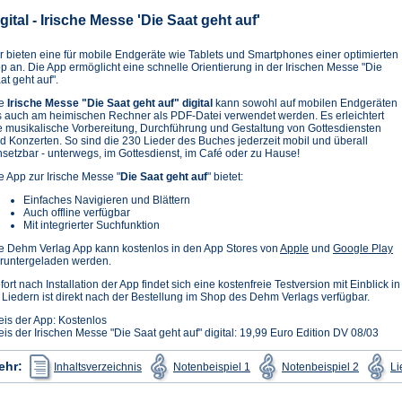
igital - Irische Messe 'Die Saat geht auf'
r bieten eine für mobile Endgeräte wie Tablets und Smartphones einer optimierten
p an. Die App ermöglicht eine schnelle Orientierung in der Irischen Messe "Die
at geht auf".
ie
Irische Messe "Die Saat geht auf" digital
kann sowohl auf mobilen Endgeräten
s auch am heimischen Rechner als PDF-Datei verwendet werden. Es erleichtert
e musikalische Vorbereitung, Durchführung und Gestaltung von Gottesdiensten
d Konzerten. So sind die 230 Lieder des Buches jederzeit mobil und überall
nsetzbar - unterwegs, im Gottesdienst, im Café oder zu Hause!
e App zur Irische Messe "
Die Saat geht auf
" bietet:
Einfaches Navigieren und Blättern
Auch offline verfügbar
Mit integrierter Suchfunktion
(Öffnet
(Ö
e Dehm Verlag App kann kostenlos in den App Stores von
Apple
und
Google Play
in
in
runtergeladen werden.
einem
e
fort nach Installation der App findet sich eine kostenfreie Testversion mit Einblick i
neuen
n
 Liedern ist direkt nach der Bestellung im Shop des Dehm Verlags verfügbar.
Tab)
T
eis der App: Kostenlos
eis der Irischen Messe "Die Saat geht auf" digital: 19,99 Euro Edition DV 08/03
(Öffnet
(Öffnet
(Öffnet
ehr:
Inhaltsverzeichnis
Notenbeispiel 1
Notenbeispiel 2
Li
in
in
in
einem
einem
einem
neuen
neuen
neuen