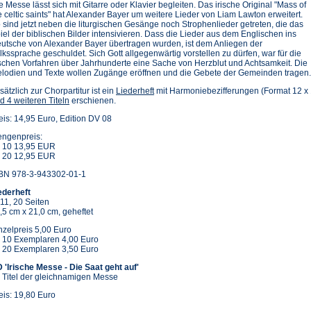
e Messe lässt sich mit Gitarre oder Klavier begleiten. Das irische Original "Mass of
e celtic saints" hat Alexander Bayer um weitere Lieder von Liam Lawton erweitert.
 sind jetzt neben die liturgischen Gesänge noch Strophenlieder getreten, die das
iel der biblischen Bilder intensivieren. Dass die Lieder aus dem Englischen ins
utsche von Alexander Bayer übertragen wurden, ist dem Anliegen der
lkssprache geschuldet. Sich Gott allgegenwärtig vorstellen zu dürfen, war für die
ischen Vorfahren über Jahrhunderte eine Sache von Herzblut und Achtsamkeit. Die
lodien und Texte wollen Zugänge eröffnen und die Gebete der Gemeinden tragen.
sätzlich zur Chorpartitur ist ein
Liederheft
mit Harmoniebezifferungen (Format 12 x
d 4 weiteren Titeln
erschienen.
eis: 14,95 Euro, Edition DV 08
ngenpreis:
 10 13,95 EUR
 20 12,95 EUR
BN 978-3-943302-01-1
ederheft
11, 20 Seiten
,5 cm x 21,0 cm, geheftet
nzelpreis 5,00 Euro
 10 Exemplaren 4,00 Euro
 20 Exemplaren 3,50 Euro
 'Irische Messe - Die Saat geht auf'
 Titel der gleichnamigen Messe
eis: 19,80 Euro