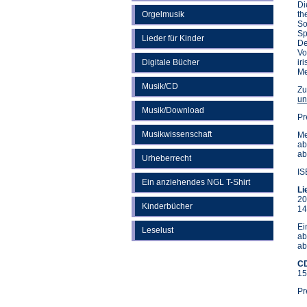
Di
Orgelmusik
th
So
Sp
Lieder für Kinder
De
Vo
Digitale Bücher
ir
Me
Musik/CD
Zu
un
Musik/Download
Pr
Musikwissenschaft
Me
ab
ab
Urheberrecht
IS
Ein anziehendes NGL T-Shirt
Li
20
Kinderbücher
14
Ei
Leselust
ab
ab
CD
15
Pr