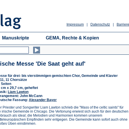
Impressum
|
Datenschutz
|
Barriere
Manuskripte
GEMA, Rechte & Kopien
rische Messe 'Die Saat geht auf'
sse für drei- bis vierstimmigen gemischten Chor, Gemeinde und Klavier
11, 11 Chorsätze
 Seiten
 cm x 29,7 cm, geheftet
sik:
Liam Lawton
rangement: John McCann
utsche Fassung:
Alexander Bayer
r Priester und Songwriter Liam Lawton schrieb die "Mass of the celtic saints" für
e irische Gemeinde in Chicago. Die Vertonung erwiest sich auch für den deutschen
brauch als ideal; die Melodien und Harmonien kommen unserem
tteleuropäischen Empfinden sehr entgegen. Die Gemeinde kann sofort auch ohne
oßes Üben einstimmen.