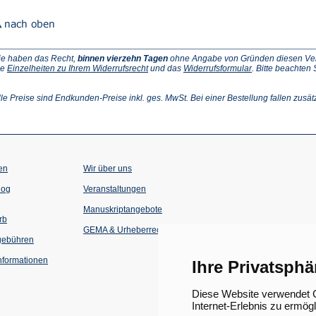
ie haben das Recht,
binnen vierzehn Tagen
ohne Angabe von Gründen diesen Vertr
(Öffnet
(Öffnet
ie
Einzelheiten zu Ihrem Widerrufsrecht
und das
Widerrufsformular
. Bitte beachten
ffnet
in
in
einem
einem
inem
neuen
neuen
lle Preise sind Endkunden-Preise inkl. ges. MwSt. Bei einer Bestellung fallen zusät
euen
Tab)
Tab)
ab)
en
Wir über uns
(Öffnet
(Öffnet
log
Veranstaltungen
in
in
einem
einem
Manuskriptangebote
neuen
neuen
rb
Tab)
Tab)
GEMA & Urheberrecht
gebühren
formationen
Ihre Privatsphä
Diese Website verwendet C
Internet-Erlebnis zu ermög