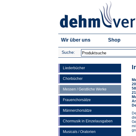
Wir über uns
Shop
Suche:
I
Liederbücher
Chorbücher
Me
20
58
Messen / Geistliche Werke
21
Mu
Frauenchorsätze
Ar
De
Männerchorsätze
De
di
Chormusik in Einzelausgaben
Ge
mi
gr
Musicals / Oratorien