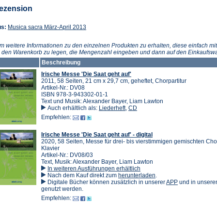
Tab)
Tab)
Tab)
ezension
(Öffnet
us:
Musica sacra März-April 2013
in
einem
m weitere Informationen zu den einzelnen Produkten zu erhalten, diese einfach mit
neuen
n den Warenkorb zu legen, die Mengenzahl eingeben und dann auf den Einkaufswa
Tab)
Beschreibung
Irische Messe 'Die Saat geht auf'
2011, 58 Seiten, 21 cm x 29,7 cm, geheftet, Chorpartitur
Artikel-Nr.: DV08
ISBN 978-3-943302-01-1
Text und Musik: Alexander Bayer, Liam Lawton
Auch erhältlich als:
Liederheft
,
CD
Empfehlen:
Irische Messe 'Die Saat geht auf' - digital
2020, 58 Seiten, Messe für drei- bis vierstimmigen gemischten Ch
Klavier
Artikel-Nr.: DV08/03
Text, Musik: Alexander Bayer, Liam Lawton
In weiteren Ausführungen erhältlich
(Öffnet
Nach dem Kauf direkt zum
herunterladen
.
in
(Öffnet
Digitale Bücher können zusätzlich in unserer
APP
und in unser
einem
in
genutzt werden.
neuen
einem
Empfehlen:
Tab)
neuen
Tab)