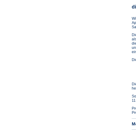
d
Wi
Ap
Sa
D
al
di
un
ei
Di
Di
he
So
11
Pr
Pr
M