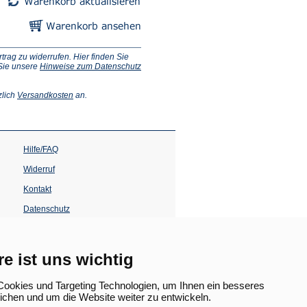
ag zu widerrufen. Hier finden Sie
 Sie unsere
Hinweise zum Datenschutz
(Öffnet
zlich
Versandkosten
an.
in
einem
neuen
Tab)
Hilfe/FAQ
Widerruf
Kontakt
Datenschutz
Impressum
Barrierefreiheit
re ist uns wichtig
(Öffnet
in
ookies und Targeting Technologien, um Ihnen ein besseres
einem
lichen und um die Website weiter zu entwickeln.
neuen
Tab)