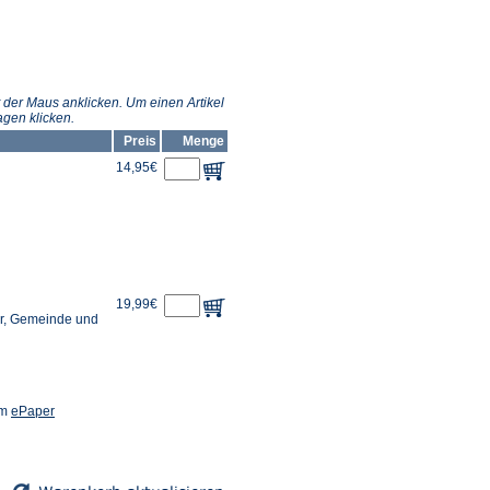
Tab)
 der Maus anklicken. Um einen Artikel
gen klicken.
Preis
Menge
14,95€
19,99€
or, Gemeinde und
(Öffnet
em
ePaper
in
einem
neuen
Tab)