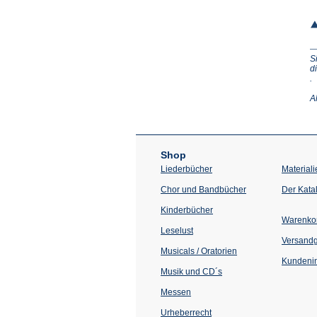
S
d
(Ö
.
in
e
A
n
T
Shop
Liederbücher
Materiali
Chor und Bandbücher
Der Kata
Kinderbücher
Warenko
Leselust
Versand
Musicals / Oratorien
Kundenin
Musik und CD´s
Messen
Urheberrecht