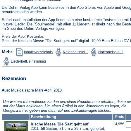
(Öffnet
Die Dehm Verlag App kann kostenlos in den App Stores von
Apple
und
Goog
in
heruntergeladen werden.
einem
neuen
Sofort nach Installation der App findet sich eine kostenfreie Testversion mit 
Tab)
in zwei Lieder. Die "Soulmesse" mit allen 11 Liedern ist direkt nach der Best
im Shop des Dehm Verlags verfügbar.
Preis der App: Kostenlos
Preis der Irischen Messe "Die Saat geht auf" digital: 19,99 Euro Edition DV 
(Öffnet
(Öffnet
(Öffn
Mehr:
Inhaltsverzeichnis
Notenbeispiel 1
Notenbeispiel 2
in
in
in
einem
einem
ein
(Öffnet
Liederheft, einstimmig
neuen
neuen
neu
in
Tab)
Tab)
Tab)
einem
neuen
Tab)
Rezension
(Öffnet
Aus:
Musica sacra März-April 2013
in
einem
Um weitere Informationen zu den einzelnen Produkten zu erhalten, diese ei
neuen
mit der Maus anklicken. Um einen Artikel in den Warenkorb zu legen, die
Tab)
Mengenzahl eingeben und dann auf den Einkaufswagen klicken.
Beschreibung
Preis
Irische Messe 'Die Saat geht auf'
14,95€
2011, 58 Seiten, 21 cm x 29,7 cm, geheftet,