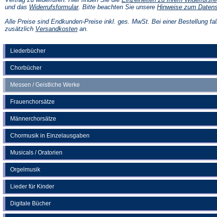
(Öffnet
und das
Widerrufsformular
. Bitte beachten Sie unsere
Hinweise zum Daten
in
einem
Alle Preise sind Endkunden-Preise inkl. ges. MwSt. Bei einer Bestellung fal
neuen
(Öffnet
zusätzlich
Versandkosten
an.
Tab)
in
einem
neuen
Liederbücher
Tab)
Chorbücher
Messen / Geistliche Werke
Frauenchorsätze
Männerchorsätze
Chormusik in Einzelausgaben
Musicals / Oratorien
Orgelmusik
Lieder für Kinder
Digitale Bücher