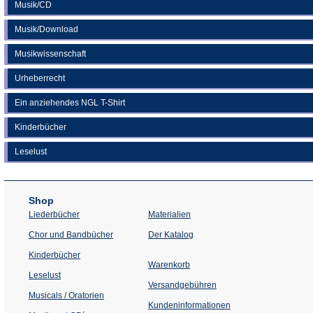
Musik/CD
Musik/Download
Musikwissenschaft
Urheberrecht
Ein anziehendes NGL T-Shirt
Kinderbücher
Leselust
Shop
Liederbücher
Materialien
(Öffnet
Chor und Bandbücher
Der Katalog
in
einem
Kinderbücher
neuen
Warenkorb
Tab)
Leselust
Versandgebühren
Musicals / Oratorien
Kundeninformationen