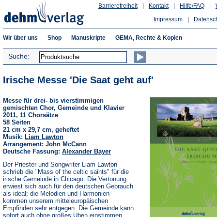
Barrierefreiheit
|
Kontakt
|
Hilfe/FAQ
|
Impressum
|
Datensc
Wir über uns
Shop
Manuskripte
GEMA, Rechte & Kopien
Suche:
Irische Messe 'Die Saat geht auf'
Messe für drei- bis vierstimmigen
gemischten Chor, Gemeinde und Klavier
2011, 11 Chorsätze
58 Seiten
21 cm x 29,7 cm, geheftet
Musik:
Liam Lawton
Arrangement: John McCann
Deutsche Fassung:
Alexander Bayer
Der Priester und Songwriter Liam Lawton
schrieb die "Mass of the celtic saints" für die
irische Gemeinde in Chicago. Die Vertonung
erwiest sich auch für den deutschen Gebrauch
als ideal; die Melodien und Harmonien
kommen unserem mitteleuropäischen
Empfinden sehr entgegen. Die Gemeinde kann
sofort auch ohne großes Üben einstimmen.