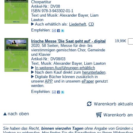
Chorpartitur
Artikel-Nr.: DV08
ISBN 978-3-943302-01-1
Text und Musik: Alexander Bayer, Liam
Lawton
Auch erhältlich als:
Liederheft
,
CD
Empfehlen:
Irische Messe 'Die Saat geht auf' - digital
19,99€
2020, 58 Seiten, Messe für drei- bis
vierstimmigen gemischten Chor, Gemeinde
und Klavier
Artikel-Nr.: DV08/03
Text, Musik: Alexander Bayer, Liam Lawton
In weiteren Ausführungen erhältlich
(Öffnet
Nach dem Kauf direkt zum
herunterladen
.
in
Digitale Bücher können zusätzlich in
einem
(Öffnet
(Öffnet
unserer
APP
und in unserem
ePaper
genutzt
neuen
in
in
werden.
Tab)
einem
einem
Empfehlen:
neuen
neuen
Tab)
Tab)
Sie haben das Recht,
binnen vierzehn Tagen
ohne Angabe von Gründen d
Vertrag zu widerrufen. Hier finden Sie die
Einzelheiten zu Ihrem Widerrufsre