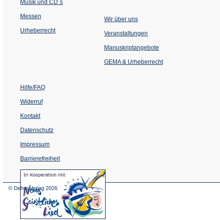
Musik und CD´s
Messen
Wir über uns
Urheberrecht
(Öffnet
Veranstaltungen
in
einem
Manuskriptangebote
neuen
Tab)
GEMA & Urheberrecht
Hilfe/FAQ
Widerruf
Kontakt
Datenschutz
Impressum
Barrierefreiheit
(Öffnet
in
einem
© Dehm Verlag
2026
neuen
Tab)