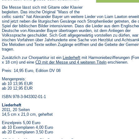
Die Messe lässt sich mit Gitarre oder Klavier
begleiten. Das irische Original "Mass of the
celtic saints" hat Alexander Bayer um weitere Lieder von Liam Lawton erweit
sind jetzt neben die liturgischen Gesänge noch Strophenlieder getreten, die 
Spiel der biblischen Bilder intensivieren. Dass die Lieder aus dem Englische
Deutsche von Alexander Bayer übertragen wurden, ist dem Anliegen der
Volkssprache geschuldet. Sich Gott allgegenwärtig vorstellen zu dürfen, war 
irischen Vorfahren über Jahrhunderte eine Sache von Herzblut und Achtsamk
Die Melodien und Texte wollen Zugänge eröffnen und die Gebete der Gemei
tragen.
Zusätzlich zur Chorpartitur ist ein
Liederheft
mit Harmoniebezifferungen (For
x 18 cm) und eine
CD mit der Messe und 4 weiteren Titeln
erschienen.
Preis: 14,95 Euro, Edition DV 08
Mengenpreis:
ab 10 13,95 EUR
ab 20 12,95 EUR
ISBN 978-3-943302-01-1
Liederheft
2011, 20 Seiten
14,5 cm x 21,0 cm, geheftet
Einzelpreis 5,00 Euro
ab 10 Exemplaren 4,00 Euro
ab 20 Exemplaren 3,50 Euro