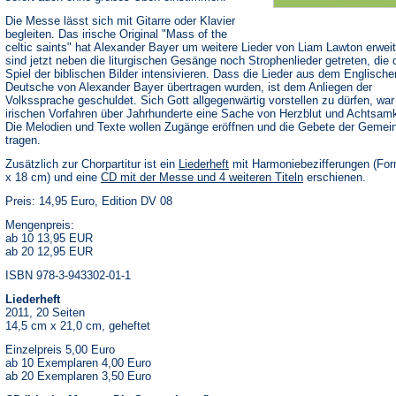
Die Messe lässt sich mit Gitarre oder Klavier
begleiten. Das irische Original "Mass of the
celtic saints" hat Alexander Bayer um weitere Lieder von Liam Lawton erweit
sind jetzt neben die liturgischen Gesänge noch Strophenlieder getreten, die 
Spiel der biblischen Bilder intensivieren. Dass die Lieder aus dem Englische
Deutsche von Alexander Bayer übertragen wurden, ist dem Anliegen der
Volkssprache geschuldet. Sich Gott allgegenwärtig vorstellen zu dürfen, war 
irischen Vorfahren über Jahrhunderte eine Sache von Herzblut und Achtsamk
Die Melodien und Texte wollen Zugänge eröffnen und die Gebete der Gemei
tragen.
Zusätzlich zur Chorpartitur ist ein
Liederheft
mit Harmoniebezifferungen (For
x 18 cm) und eine
CD mit der Messe und 4 weiteren Titeln
erschienen.
Preis: 14,95 Euro, Edition DV 08
Mengenpreis:
ab 10 13,95 EUR
ab 20 12,95 EUR
ISBN 978-3-943302-01-1
Liederheft
2011, 20 Seiten
14,5 cm x 21,0 cm, geheftet
Einzelpreis 5,00 Euro
ab 10 Exemplaren 4,00 Euro
ab 20 Exemplaren 3,50 Euro