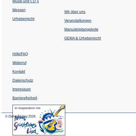
Musik und CD´s
Messen
Wir über uns
Urheberrecht
(Öffnet
Veranstaltungen
in
einem
Manuskriptangebote
neuen
Tab)
GEMA & Urheberrecht
Hilfe/FAQ
Widerruf
Kontakt
Datenschutz
Impressum
Barrierefreiheit
(Öffnet
in
einem
© Dehm Verlag
2026
neuen
Tab)