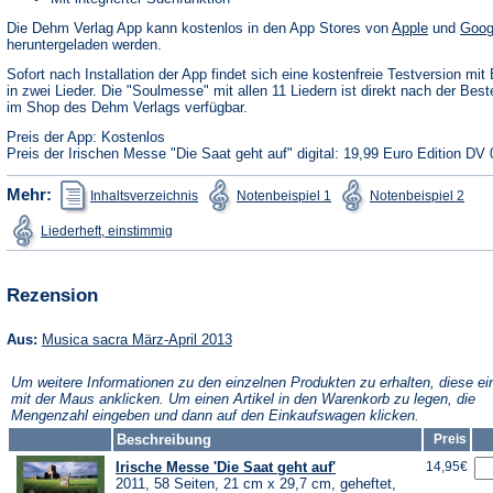
(Öffnet
Die Dehm Verlag App kann kostenlos in den App Stores von
Apple
und
Goog
in
heruntergeladen werden.
einem
neuen
Sofort nach Installation der App findet sich eine kostenfreie Testversion mit 
Tab)
in zwei Lieder. Die "Soulmesse" mit allen 11 Liedern ist direkt nach der Best
im Shop des Dehm Verlags verfügbar.
Preis der App: Kostenlos
Preis der Irischen Messe "Die Saat geht auf" digital: 19,99 Euro Edition DV 
(Öffnet
(Öffnet
(Öffn
Mehr:
Inhaltsverzeichnis
Notenbeispiel 1
Notenbeispiel 2
in
in
in
einem
einem
ein
(Öffnet
Liederheft, einstimmig
neuen
neuen
neu
in
Tab)
Tab)
Tab)
einem
neuen
Tab)
Rezension
(Öffnet
Aus:
Musica sacra März-April 2013
in
einem
Um weitere Informationen zu den einzelnen Produkten zu erhalten, diese ei
neuen
mit der Maus anklicken. Um einen Artikel in den Warenkorb zu legen, die
Tab)
Mengenzahl eingeben und dann auf den Einkaufswagen klicken.
Beschreibung
Preis
Irische Messe 'Die Saat geht auf'
14,95€
2011, 58 Seiten, 21 cm x 29,7 cm, geheftet,