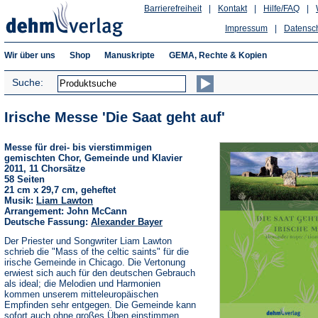
Barrierefreiheit
|
Kontakt
|
Hilfe/FAQ
|
Impressum
|
Datensc
Wir über uns
Shop
Manuskripte
GEMA, Rechte & Kopien
Suche:
Irische Messe 'Die Saat geht auf'
Messe für drei- bis vierstimmigen
gemischten Chor, Gemeinde und Klavier
2011, 11 Chorsätze
58 Seiten
21 cm x 29,7 cm, geheftet
Musik:
Liam Lawton
Arrangement: John McCann
Deutsche Fassung:
Alexander Bayer
Der Priester und Songwriter Liam Lawton
schrieb die "Mass of the celtic saints" für die
irische Gemeinde in Chicago. Die Vertonung
erwiest sich auch für den deutschen Gebrauch
als ideal; die Melodien und Harmonien
kommen unserem mitteleuropäischen
Empfinden sehr entgegen. Die Gemeinde kann
sofort auch ohne großes Üben einstimmen.