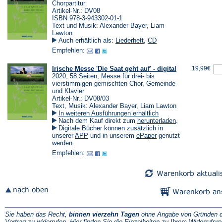
Chorpartitur
Artikel-Nr.: DV08
ISBN 978-3-943302-01-1
Text und Musik: Alexander Bayer, Liam
Lawton
Auch erhältlich als:
Liederheft
,
CD
Empfehlen:
Irische Messe 'Die Saat geht auf' - digital
19,99€
2020, 58 Seiten, Messe für drei- bis
vierstimmigen gemischten Chor, Gemeinde
und Klavier
Artikel-Nr.: DV08/03
Text, Musik: Alexander Bayer, Liam Lawton
In weiteren Ausführungen erhältlich
(Öffnet
Nach dem Kauf direkt zum
herunterladen
.
in
Digitale Bücher können zusätzlich in
einem
(Öffnet
(Öffnet
unserer
APP
und in unserem
ePaper
genutzt
neuen
in
in
werden.
Tab)
einem
einem
Empfehlen:
neuen
neuen
Tab)
Tab)
Sie haben das Recht,
binnen vierzehn Tagen
ohne Angabe von Gründen d
Vertrag zu widerrufen. Hier finden Sie die
Einzelheiten zu Ihrem Widerrufsre