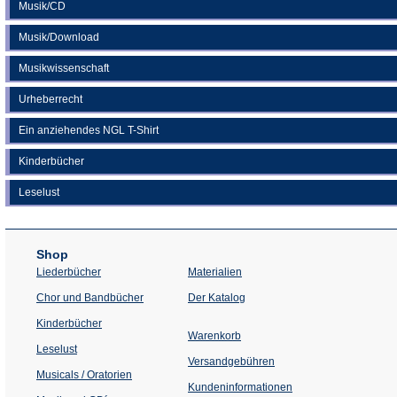
Musik/CD
Musik/Download
Musikwissenschaft
Urheberrecht
Ein anziehendes NGL T-Shirt
Kinderbücher
Leselust
Shop
Liederbücher
Materialien
(Öffnet
Chor und Bandbücher
Der Katalog
in
einem
Kinderbücher
neuen
Warenkorb
Tab)
Leselust
Versandgebühren
Musicals / Oratorien
Kundeninformationen