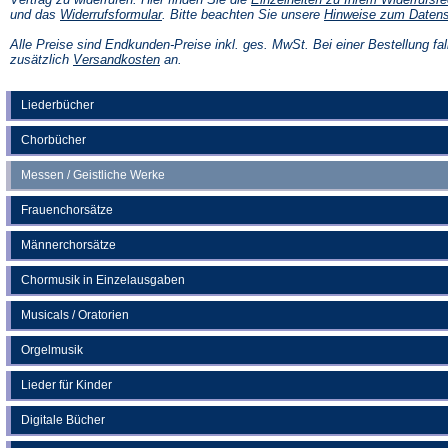
(Öffnet
und das
Widerrufsformular
. Bitte beachten Sie unsere
Hinweise zum Daten
in
einem
Alle Preise sind Endkunden-Preise inkl. ges. MwSt. Bei einer Bestellung fal
neuen
(Öffnet
zusätzlich
Versandkosten
an.
Tab)
in
einem
neuen
Liederbücher
Tab)
Chorbücher
Messen / Geistliche Werke
Frauenchorsätze
Männerchorsätze
Chormusik in Einzelausgaben
Musicals / Oratorien
Orgelmusik
Lieder für Kinder
Digitale Bücher