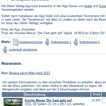
(Öffnet
Die Dehm Verlag App kann kostenlos in den App Stores von
Apple
und
Goog
in
heruntergeladen werden.
einem
neuen
Sofort nach Installation der App findet sich eine kostenfreie Testversion mit 
Tab)
in zwei Lieder. Die "Soulmesse" mit allen 11 Liedern ist direkt nach der Best
im Shop des Dehm Verlags verfügbar.
Preis der App: Kostenlos
Preis der Irischen Messe "Die Saat geht auf" digital: 19,99 Euro Edition DV 
(Öffnet
(Öffnet
(Öffn
Mehr:
Inhaltsverzeichnis
Notenbeispiel 1
Notenbeispiel 2
in
in
in
einem
einem
ein
(Öffnet
Liederheft, einstimmig
neuen
neuen
neu
in
Tab)
Tab)
Tab)
einem
neuen
Tab)
Rezension
(Öffnet
Aus:
Musica sacra März-April 2013
in
einem
Um weitere Informationen zu den einzelnen Produkten zu erhalten, diese ei
neuen
mit der Maus anklicken. Um einen Artikel in den Warenkorb zu legen, die
Tab)
Mengenzahl eingeben und dann auf den Einkaufswagen klicken.
Beschreibung
Preis
Irische Messe 'Die Saat geht auf'
14,95€
2011, 58 Seiten, 21 cm x 29,7 cm, geheftet,