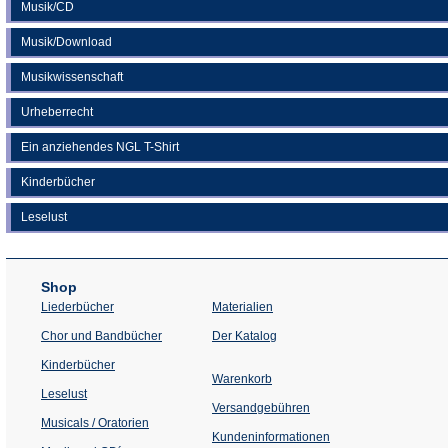
Musik/CD
Musik/Download
Musikwissenschaft
Urheberrecht
Ein anziehendes NGL T-Shirt
Kinderbücher
Leselust
Shop
Liederbücher
Materialien
(Öffnet
Chor und Bandbücher
Der Katalog
in
einem
Kinderbücher
neuen
Warenkorb
Tab)
Leselust
Versandgebühren
Musicals / Oratorien
Kundeninformationen