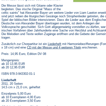
Die Messe lässt sich mit Gitarre oder Klavier
begleiten. Das irische Original "Mass of the
celtic saints" hat Alexander Bayer um weitere Lieder von Liam Lawton erweit
sind jetzt neben die liturgischen Gesänge noch Strophenlieder getreten, die 
Spiel der biblischen Bilder intensivieren. Dass die Lieder aus dem Englische
Deutsche von Alexander Bayer übertragen wurden, ist dem Anliegen der
Volkssprache geschuldet. Sich Gott allgegenwärtig vorstellen zu dürfen, war 
irischen Vorfahren über Jahrhunderte eine Sache von Herzblut und Achtsamk
Die Melodien und Texte wollen Zugänge eröffnen und die Gebete der Gemei
tragen.
Zusätzlich zur Chorpartitur ist ein
Liederheft
mit Harmoniebezifferungen (For
x 18 cm) und eine
CD mit der Messe und 4 weiteren Titeln
erschienen.
Preis: 14,95 Euro, Edition DV 08
Mengenpreis:
ab 10 13,95 EUR
ab 20 12,95 EUR
ISBN 978-3-943302-01-1
Liederheft
2011, 20 Seiten
14,5 cm x 21,0 cm, geheftet
Einzelpreis 5,00 Euro
ab 10 Exemplaren 4,00 Euro
ab 20 Exemplaren 3,50 Euro