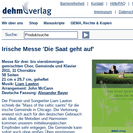
Barrierefreiheit
|
Kontakt
|
Hilfe/FAQ
|
Impressum
|
Datensc
Wir über uns
Shop
Manuskripte
GEMA, Rechte & Kopien
Suche:
Irische Messe 'Die Saat geht auf'
Messe für drei- bis vierstimmigen
gemischten Chor, Gemeinde und Klavier
2011, 11 Chorsätze
58 Seiten
21 cm x 29,7 cm, geheftet
Musik:
Liam Lawton
Arrangement: John McCann
Deutsche Fassung:
Alexander Bayer
Der Priester und Songwriter Liam Lawton
schrieb die "Mass of the celtic saints" für die
irische Gemeinde in Chicago. Die Vertonung
erwiest sich auch für den deutschen Gebrauch
als ideal; die Melodien und Harmonien
kommen unserem mitteleuropäischen
Empfinden sehr entgegen. Die Gemeinde kann
sofort auch ohne großes Üben einstimmen.