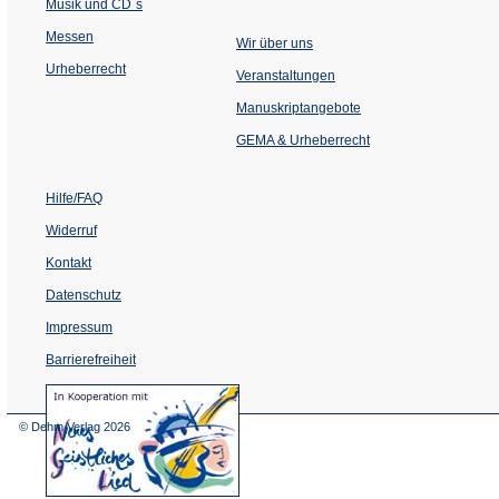
Musik und CD´s
Messen
Wir über uns
Urheberrecht
(Öffnet
Veranstaltungen
in
einem
Manuskriptangebote
neuen
Tab)
GEMA & Urheberrecht
Hilfe/FAQ
Widerruf
Kontakt
Datenschutz
Impressum
Barrierefreiheit
(Öffnet
in
einem
© Dehm Verlag
2026
neuen
Tab)