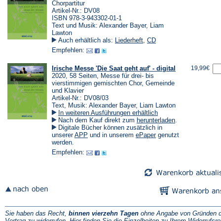
Chorpartitur
Artikel-Nr.: DV08
ISBN 978-3-943302-01-1
Text und Musik: Alexander Bayer, Liam
Lawton
Auch erhältlich als:
Liederheft
,
CD
Empfehlen:
Irische Messe 'Die Saat geht auf' - digital
19,99€
2020, 58 Seiten, Messe für drei- bis
vierstimmigen gemischten Chor, Gemeinde
und Klavier
Artikel-Nr.: DV08/03
Text, Musik: Alexander Bayer, Liam Lawton
In weiteren Ausführungen erhältlich
(Öffnet
Nach dem Kauf direkt zum
herunterladen
.
in
Digitale Bücher können zusätzlich in
einem
(Öffnet
(Öffnet
unserer
APP
und in unserem
ePaper
genutzt
neuen
in
in
werden.
Tab)
einem
einem
Empfehlen:
neuen
neuen
Tab)
Tab)
Sie haben das Recht,
binnen vierzehn Tagen
ohne Angabe von Gründen d
Vertrag zu widerrufen. Hier finden Sie die
Einzelheiten zu Ihrem Widerrufsre