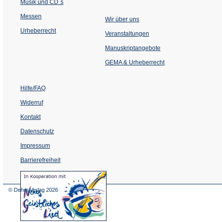
Musik und CD´s
Messen
Wir über uns
Urheberrecht
(Öffnet
Veranstaltungen
in
einem
Manuskriptangebote
neuen
Tab)
GEMA & Urheberrecht
Hilfe/FAQ
Widerruf
Kontakt
Datenschutz
Impressum
Barrierefreiheit
(Öffnet
in
einem
© Dehm Verlag
2026
neuen
Tab)