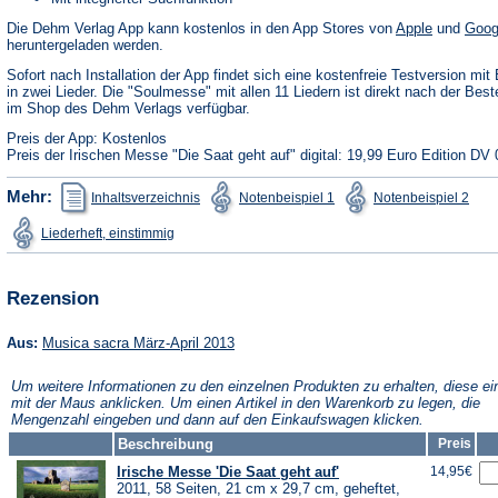
(Öffnet
Die Dehm Verlag App kann kostenlos in den App Stores von
Apple
und
Goog
in
heruntergeladen werden.
einem
neuen
Sofort nach Installation der App findet sich eine kostenfreie Testversion mit 
Tab)
in zwei Lieder. Die "Soulmesse" mit allen 11 Liedern ist direkt nach der Best
im Shop des Dehm Verlags verfügbar.
Preis der App: Kostenlos
Preis der Irischen Messe "Die Saat geht auf" digital: 19,99 Euro Edition DV 
(Öffnet
(Öffnet
(Öffn
Mehr:
Inhaltsverzeichnis
Notenbeispiel 1
Notenbeispiel 2
in
in
in
einem
einem
ein
(Öffnet
Liederheft, einstimmig
neuen
neuen
neu
in
Tab)
Tab)
Tab)
einem
neuen
Tab)
Rezension
(Öffnet
Aus:
Musica sacra März-April 2013
in
einem
Um weitere Informationen zu den einzelnen Produkten zu erhalten, diese ei
neuen
mit der Maus anklicken. Um einen Artikel in den Warenkorb zu legen, die
Tab)
Mengenzahl eingeben und dann auf den Einkaufswagen klicken.
Beschreibung
Preis
Irische Messe 'Die Saat geht auf'
14,95€
2011, 58 Seiten, 21 cm x 29,7 cm, geheftet,