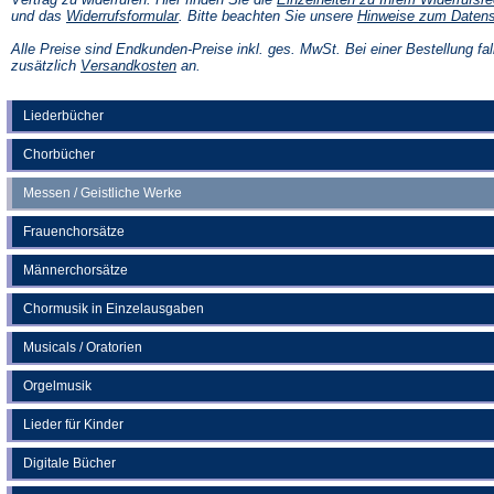
(Öffnet
und das
Widerrufsformular
. Bitte beachten Sie unsere
Hinweise zum Daten
in
einem
Alle Preise sind Endkunden-Preise inkl. ges. MwSt. Bei einer Bestellung fal
neuen
(Öffnet
zusätzlich
Versandkosten
an.
Tab)
in
einem
neuen
Liederbücher
Tab)
Chorbücher
Messen / Geistliche Werke
Frauenchorsätze
Männerchorsätze
Chormusik in Einzelausgaben
Musicals / Oratorien
Orgelmusik
Lieder für Kinder
Digitale Bücher