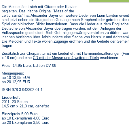
Die Messe lässt sich mit Gitarre oder Klavier
begleiten. Das irische Original "Mass of the
celtic saints" hat Alexander Bayer um weitere Lieder von Liam Lawton erweit
sind jetzt neben die liturgischen Gesänge noch Strophenlieder getreten, die 
Spiel der biblischen Bilder intensivieren. Dass die Lieder aus dem Englische
Deutsche von Alexander Bayer übertragen wurden, ist dem Anliegen der
Volkssprache geschuldet. Sich Gott allgegenwärtig vorstellen zu dürfen, war 
irischen Vorfahren über Jahrhunderte eine Sache von Herzblut und Achtsamk
Die Melodien und Texte wollen Zugänge eröffnen und die Gebete der Gemei
tragen.
Zusätzlich zur Chorpartitur ist ein
Liederheft
mit Harmoniebezifferungen (For
x 18 cm) und eine
CD mit der Messe und 4 weiteren Titeln
erschienen.
Preis: 14,95 Euro, Edition DV 08
Mengenpreis:
ab 10 13,95 EUR
ab 20 12,95 EUR
ISBN 978-3-943302-01-1
Liederheft
2011, 20 Seiten
14,5 cm x 21,0 cm, geheftet
Einzelpreis 5,00 Euro
ab 10 Exemplaren 4,00 Euro
ab 20 Exemplaren 3,50 Euro