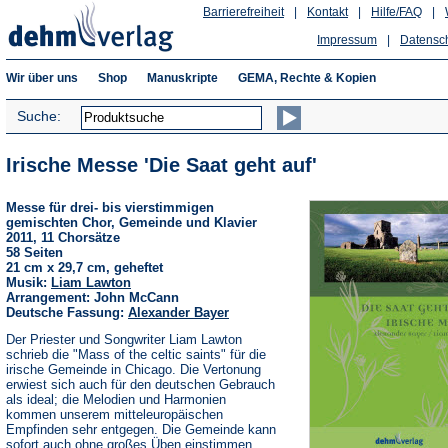
Barrierefreiheit
|
Kontakt
|
Hilfe/FAQ
|
Impressum
|
Datensc
Wir über uns
Shop
Manuskripte
GEMA, Rechte & Kopien
Suche:
Irische Messe 'Die Saat geht auf'
Messe für drei- bis vierstimmigen
gemischten Chor, Gemeinde und Klavier
2011, 11 Chorsätze
58 Seiten
21 cm x 29,7 cm, geheftet
Musik:
Liam Lawton
Arrangement: John McCann
Deutsche Fassung:
Alexander Bayer
Der Priester und Songwriter Liam Lawton
schrieb die "Mass of the celtic saints" für die
irische Gemeinde in Chicago. Die Vertonung
erwiest sich auch für den deutschen Gebrauch
als ideal; die Melodien und Harmonien
kommen unserem mitteleuropäischen
Empfinden sehr entgegen. Die Gemeinde kann
sofort auch ohne großes Üben einstimmen.