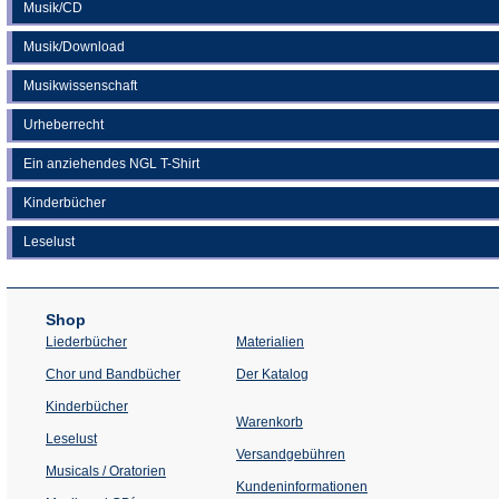
Musik/CD
Musik/Download
Musikwissenschaft
Urheberrecht
Ein anziehendes NGL T-Shirt
Kinderbücher
Leselust
Shop
Liederbücher
Materialien
(Öffnet
Chor und Bandbücher
Der Katalog
in
einem
Kinderbücher
neuen
Warenkorb
Tab)
Leselust
Versandgebühren
Musicals / Oratorien
Kundeninformationen