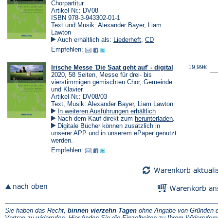
Chorpartitur
Artikel-Nr.: DV08
ISBN 978-3-943302-01-1
Text und Musik: Alexander Bayer, Liam
Lawton
Auch erhältlich als:
Liederheft
,
CD
Empfehlen:
Irische Messe 'Die Saat geht auf' - digital
19,99€
2020, 58 Seiten, Messe für drei- bis
vierstimmigen gemischten Chor, Gemeinde
und Klavier
Artikel-Nr.: DV08/03
Text, Musik: Alexander Bayer, Liam Lawton
In weiteren Ausführungen erhältlich
(Öffnet
Nach dem Kauf direkt zum
herunterladen
.
in
Digitale Bücher können zusätzlich in
einem
(Öffnet
(Öffnet
unserer
APP
und in unserem
ePaper
genutzt
neuen
in
in
werden.
Tab)
einem
einem
Empfehlen:
neuen
neuen
Tab)
Tab)
Sie haben das Recht,
binnen vierzehn Tagen
ohne Angabe von Gründen d
Vertrag zu widerrufen. Hier finden Sie die
Einzelheiten zu Ihrem Widerrufsre