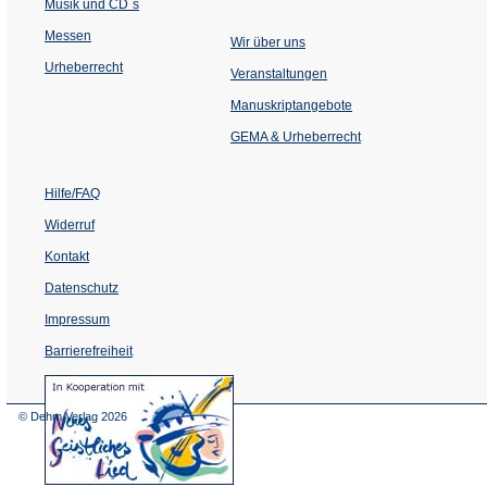
Musik und CD´s
Messen
Wir über uns
Urheberrecht
(Öffnet
Veranstaltungen
in
einem
Manuskriptangebote
neuen
Tab)
GEMA & Urheberrecht
Hilfe/FAQ
Widerruf
Kontakt
Datenschutz
Impressum
Barrierefreiheit
(Öffnet
in
einem
© Dehm Verlag
2026
neuen
Tab)