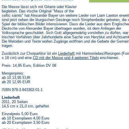
Die Messe lässt sich mit Gitarre oder Klavier
begleiten. Das irische Original "Mass of the
celtic saints" hat Alexander Bayer um weitere Lieder von Liam Lawton erweit
sind jetzt neben die liturgischen Gesänge noch Strophenlieder getreten, die 
Spiel der biblischen Bilder intensivieren. Dass die Lieder aus dem Englische
Deutsche von Alexander Bayer übertragen wurden, ist dem Anliegen der
Volkssprache geschuldet. Sich Gott allgegenwärtig vorstellen zu dürfen, war 
irischen Vorfahren über Jahrhunderte eine Sache von Herzblut und Achtsamk
Die Melodien und Texte wollen Zugänge eröffnen und die Gebete der Gemei
tragen.
Zusätzlich zur Chorpartitur ist ein
Liederheft
mit Harmoniebezifferungen (For
x 18 cm) und eine
CD mit der Messe und 4 weiteren Titeln
erschienen.
Preis: 14,95 Euro, Edition DV 08
Mengenpreis:
ab 10 13,95 EUR
ab 20 12,95 EUR
ISBN 978-3-943302-01-1
Liederheft
2011, 20 Seiten
14,5 cm x 21,0 cm, geheftet
Einzelpreis 5,00 Euro
ab 10 Exemplaren 4,00 Euro
ab 20 Exemplaren 3,50 Euro