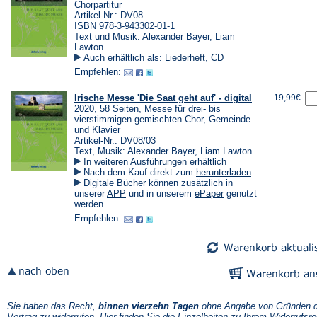
Chorpartitur
Artikel-Nr.: DV08
ISBN 978-3-943302-01-1
Text und Musik: Alexander Bayer, Liam
Lawton
Auch erhältlich als:
Liederheft
,
CD
Empfehlen:
Irische Messe 'Die Saat geht auf' - digital
19,99€
2020, 58 Seiten, Messe für drei- bis
vierstimmigen gemischten Chor, Gemeinde
und Klavier
Artikel-Nr.: DV08/03
Text, Musik: Alexander Bayer, Liam Lawton
In weiteren Ausführungen erhältlich
(Öffnet
Nach dem Kauf direkt zum
herunterladen
.
in
Digitale Bücher können zusätzlich in
einem
(Öffnet
(Öffnet
unserer
APP
und in unserem
ePaper
genutzt
neuen
in
in
werden.
Tab)
einem
einem
Empfehlen:
neuen
neuen
Tab)
Tab)
Sie haben das Recht,
binnen vierzehn Tagen
ohne Angabe von Gründen d
Vertrag zu widerrufen. Hier finden Sie die
Einzelheiten zu Ihrem Widerrufsre