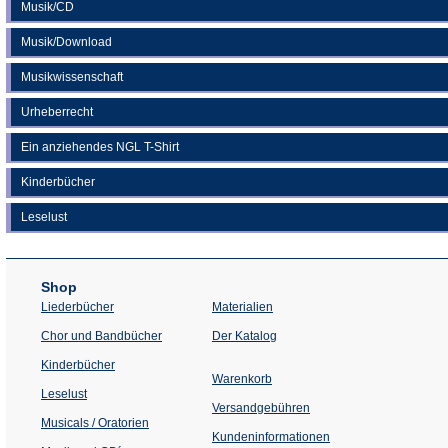
Musik/CD
Musik/Download
Musikwissenschaft
Urheberrecht
Ein anziehendes NGL T-Shirt
Kinderbücher
Leselust
Shop
Liederbücher
Materialien
(Öffnet
Chor und Bandbücher
Der Katalog
in
einem
Kinderbücher
neuen
Warenkorb
Tab)
Leselust
Versandgebühren
Musicals / Oratorien
Kundeninformationen