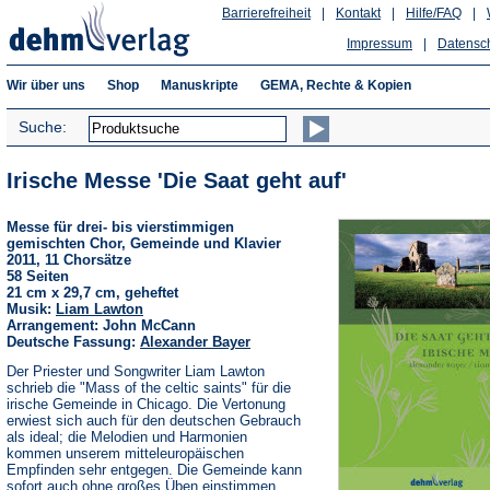
Barrierefreiheit
|
Kontakt
|
Hilfe/FAQ
|
Impressum
|
Datensc
Wir über uns
Shop
Manuskripte
GEMA, Rechte & Kopien
Suche:
Irische Messe 'Die Saat geht auf'
Messe für drei- bis vierstimmigen
gemischten Chor, Gemeinde und Klavier
2011, 11 Chorsätze
58 Seiten
21 cm x 29,7 cm, geheftet
Musik:
Liam Lawton
Arrangement: John McCann
Deutsche Fassung:
Alexander Bayer
Der Priester und Songwriter Liam Lawton
schrieb die "Mass of the celtic saints" für die
irische Gemeinde in Chicago. Die Vertonung
erwiest sich auch für den deutschen Gebrauch
als ideal; die Melodien und Harmonien
kommen unserem mitteleuropäischen
Empfinden sehr entgegen. Die Gemeinde kann
sofort auch ohne großes Üben einstimmen.