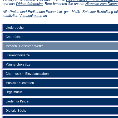
(Öffnet
und das
Widerrufsformular
. Bitte beachten Sie unsere
Hinweise zum Daten
in
einem
Alle Preise sind Endkunden-Preise inkl. ges. MwSt. Bei einer Bestellung fal
neuen
(Öffnet
zusätzlich
Versandkosten
an.
Tab)
in
einem
neuen
Liederbücher
Tab)
Chorbücher
Messen / Geistliche Werke
Frauenchorsätze
Männerchorsätze
Chormusik in Einzelausgaben
Musicals / Oratorien
Orgelmusik
Lieder für Kinder
Digitale Bücher