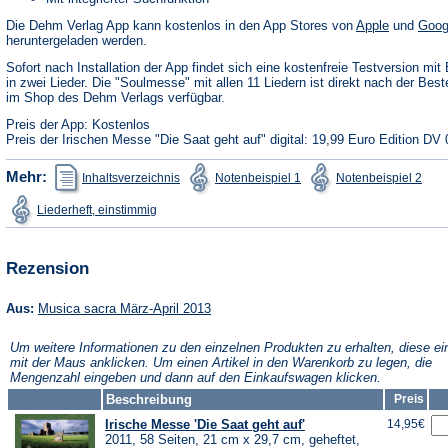
(Öffnet
Die Dehm Verlag App kann kostenlos in den App Stores von
Apple
und
Goog
in
heruntergeladen werden.
einem
neuen
Sofort nach Installation der App findet sich eine kostenfreie Testversion mit 
Tab)
in zwei Lieder. Die "Soulmesse" mit allen 11 Liedern ist direkt nach der Best
im Shop des Dehm Verlags verfügbar.
Preis der App: Kostenlos
Preis der Irischen Messe "Die Saat geht auf" digital: 19,99 Euro Edition DV 
(Öffnet
(Öffnet
(Öffn
Mehr:
Inhaltsverzeichnis
Notenbeispiel 1
Notenbeispiel 2
in
in
in
einem
einem
ein
(Öffnet
Liederheft, einstimmig
neuen
neuen
neu
in
Tab)
Tab)
Tab)
einem
neuen
Tab)
Rezension
(Öffnet
Aus:
Musica sacra März-April 2013
in
einem
Um weitere Informationen zu den einzelnen Produkten zu erhalten, diese ei
neuen
mit der Maus anklicken. Um einen Artikel in den Warenkorb zu legen, die
Tab)
Mengenzahl eingeben und dann auf den Einkaufswagen klicken.
Beschreibung
Preis
Irische Messe 'Die Saat geht auf'
14,95€
2011, 58 Seiten, 21 cm x 29,7 cm, geheftet,