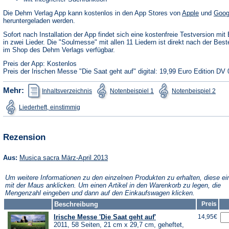
(Öffnet
Die Dehm Verlag App kann kostenlos in den App Stores von
Apple
und
Goog
in
heruntergeladen werden.
einem
neuen
Sofort nach Installation der App findet sich eine kostenfreie Testversion mit 
Tab)
in zwei Lieder. Die "Soulmesse" mit allen 11 Liedern ist direkt nach der Best
im Shop des Dehm Verlags verfügbar.
Preis der App: Kostenlos
Preis der Irischen Messe "Die Saat geht auf" digital: 19,99 Euro Edition DV 
(Öffnet
(Öffnet
(Öffn
Mehr:
Inhaltsverzeichnis
Notenbeispiel 1
Notenbeispiel 2
in
in
in
einem
einem
ein
(Öffnet
Liederheft, einstimmig
neuen
neuen
neu
in
Tab)
Tab)
Tab)
einem
neuen
Tab)
Rezension
(Öffnet
Aus:
Musica sacra März-April 2013
in
einem
Um weitere Informationen zu den einzelnen Produkten zu erhalten, diese ei
neuen
mit der Maus anklicken. Um einen Artikel in den Warenkorb zu legen, die
Tab)
Mengenzahl eingeben und dann auf den Einkaufswagen klicken.
Beschreibung
Preis
Irische Messe 'Die Saat geht auf'
14,95€
2011, 58 Seiten, 21 cm x 29,7 cm, geheftet,