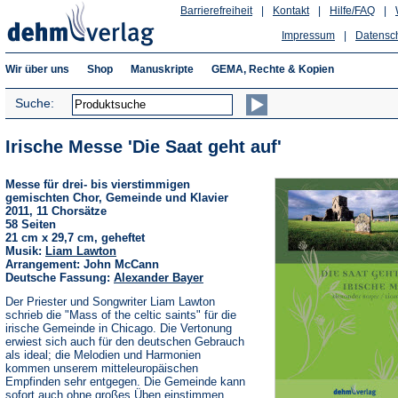
Barrierefreiheit
|
Kontakt
|
Hilfe/FAQ
|
Impressum
|
Datensc
Wir über uns
Shop
Manuskripte
GEMA, Rechte & Kopien
Suche:
Irische Messe 'Die Saat geht auf'
Messe für drei- bis vierstimmigen
gemischten Chor, Gemeinde und Klavier
2011, 11 Chorsätze
58 Seiten
21 cm x 29,7 cm, geheftet
Musik:
Liam Lawton
Arrangement: John McCann
Deutsche Fassung:
Alexander Bayer
Der Priester und Songwriter Liam Lawton
schrieb die "Mass of the celtic saints" für die
irische Gemeinde in Chicago. Die Vertonung
erwiest sich auch für den deutschen Gebrauch
als ideal; die Melodien und Harmonien
kommen unserem mitteleuropäischen
Empfinden sehr entgegen. Die Gemeinde kann
sofort auch ohne großes Üben einstimmen.