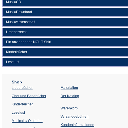
Musik/CD
Musik/Download
Musikwissenschaft
Urheberrecht
Ein anziehendes NGL T-Shirt
Kinderbücher
Leselust
Shop
Liederbücher
Materialien
(Öffnet
Chor und Bandbücher
Der Katalog
in
einem
Kinderbücher
neuen
Warenkorb
Tab)
Leselust
Versandgebühren
Musicals / Oratorien
Kundeninformationen