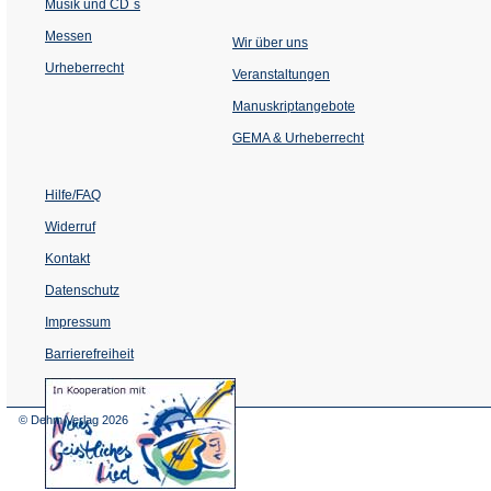
Musik und CD´s
Messen
Wir über uns
Urheberrecht
(Öffnet
Veranstaltungen
in
einem
Manuskriptangebote
neuen
Tab)
GEMA & Urheberrecht
Hilfe/FAQ
Widerruf
Kontakt
Datenschutz
Impressum
Barrierefreiheit
(Öffnet
in
einem
© Dehm Verlag
2026
neuen
Tab)