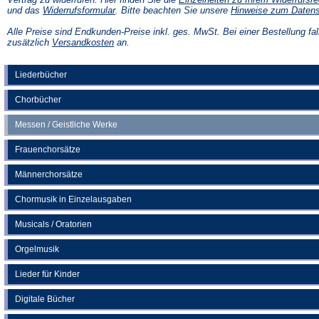
(Öffnet
und das
Widerrufsformular
. Bitte beachten Sie unsere
Hinweise zum Daten
in
einem
Alle Preise sind Endkunden-Preise inkl. ges. MwSt. Bei einer Bestellung fal
neuen
(Öffnet
zusätzlich
Versandkosten
an.
Tab)
in
einem
neuen
Liederbücher
Tab)
Chorbücher
Messen / Geistliche Werke
Frauenchorsätze
Männerchorsätze
Chormusik in Einzelausgaben
Musicals / Oratorien
Orgelmusik
Lieder für Kinder
Digitale Bücher