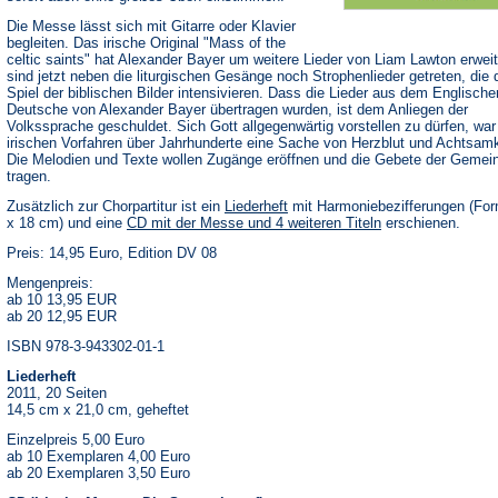
Die Messe lässt sich mit Gitarre oder Klavier
begleiten. Das irische Original "Mass of the
celtic saints" hat Alexander Bayer um weitere Lieder von Liam Lawton erweit
sind jetzt neben die liturgischen Gesänge noch Strophenlieder getreten, die 
Spiel der biblischen Bilder intensivieren. Dass die Lieder aus dem Englische
Deutsche von Alexander Bayer übertragen wurden, ist dem Anliegen der
Volkssprache geschuldet. Sich Gott allgegenwärtig vorstellen zu dürfen, war 
irischen Vorfahren über Jahrhunderte eine Sache von Herzblut und Achtsamk
Die Melodien und Texte wollen Zugänge eröffnen und die Gebete der Gemei
tragen.
Zusätzlich zur Chorpartitur ist ein
Liederheft
mit Harmoniebezifferungen (For
x 18 cm) und eine
CD mit der Messe und 4 weiteren Titeln
erschienen.
Preis: 14,95 Euro, Edition DV 08
Mengenpreis:
ab 10 13,95 EUR
ab 20 12,95 EUR
ISBN 978-3-943302-01-1
Liederheft
2011, 20 Seiten
14,5 cm x 21,0 cm, geheftet
Einzelpreis 5,00 Euro
ab 10 Exemplaren 4,00 Euro
ab 20 Exemplaren 3,50 Euro