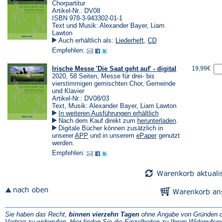
Chorpartitur
Artikel-Nr.: DV08
ISBN 978-3-943302-01-1
Text und Musik: Alexander Bayer, Liam
Lawton
Auch erhältlich als:
Liederheft
,
CD
Empfehlen:
Irische Messe 'Die Saat geht auf' - digital
19,99€
2020, 58 Seiten, Messe für drei- bis
vierstimmigen gemischten Chor, Gemeinde
und Klavier
Artikel-Nr.: DV08/03
Text, Musik: Alexander Bayer, Liam Lawton
In weiteren Ausführungen erhältlich
(Öffnet
Nach dem Kauf direkt zum
herunterladen
.
in
Digitale Bücher können zusätzlich in
einem
(Öffnet
(Öffnet
unserer
APP
und in unserem
ePaper
genutzt
neuen
in
in
werden.
Tab)
einem
einem
Empfehlen:
neuen
neuen
Tab)
Tab)
Sie haben das Recht,
binnen vierzehn Tagen
ohne Angabe von Gründen d
Vertrag zu widerrufen. Hier finden Sie die
Einzelheiten zu Ihrem Widerrufsre