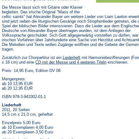
Die Messe lässt sich mit Gitarre oder Klavier
begleiten. Das irische Original "Mass of the
celtic saints" hat Alexander Bayer um weitere Lieder von Liam Lawton erweit
sind jetzt neben die liturgischen Gesänge noch Strophenlieder getreten, die 
Spiel der biblischen Bilder intensivieren. Dass die Lieder aus dem Englische
Deutsche von Alexander Bayer übertragen wurden, ist dem Anliegen der
Volkssprache geschuldet. Sich Gott allgegenwärtig vorstellen zu dürfen, war 
irischen Vorfahren über Jahrhunderte eine Sache von Herzblut und Achtsamk
Die Melodien und Texte wollen Zugänge eröffnen und die Gebete der Gemei
tragen.
Zusätzlich zur Chorpartitur ist ein
Liederheft
mit Harmoniebezifferungen (For
x 18 cm) und eine
CD mit der Messe und 4 weiteren Titeln
erschienen.
Preis: 14,95 Euro, Edition DV 08
Mengenpreis:
ab 10 13,95 EUR
ab 20 12,95 EUR
ISBN 978-3-943302-01-1
Liederheft
2011, 20 Seiten
14,5 cm x 21,0 cm, geheftet
Einzelpreis 5,00 Euro
ab 10 Exemplaren 4,00 Euro
ab 20 Exemplaren 3,50 Euro