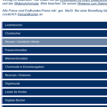
(Öffnet
und das
Widerrufsformular
. Bitte beachten Sie unsere
Hinweise zum Daten
in
einem
Alle Preise sind Endkunden-Preise inkl. ges. MwSt. Bei einer Bestellung fal
neuen
(Öffnet
zusätzlich
Versandkosten
an.
Tab)
in
einem
neuen
Liederbücher
Tab)
Chorbücher
Messen / Geistliche Werke
Frauenchorsätze
Männerchorsätze
Chormusik in Einzelausgaben
Musicals / Oratorien
Orgelmusik
Lieder für Kinder
Digitale Bücher