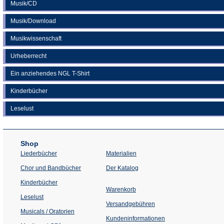
Musik/CD
Musik/Download
Musikwissenschaft
Urheberrecht
Ein anziehendes NGL T-Shirt
Kinderbücher
Leselust
Shop
Liederbücher
Materialien
(Öffnet
Chor und Bandbücher
Der Katalog
in
einem
Kinderbücher
neuen
Warenkorb
Tab)
Leselust
Versandgebühren
Musicals / Oratorien
Kundeninformationen