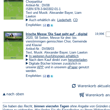
Chorpartitur
Artikel-Nr.: DV08
ISBN 978-3-943302-01-1
Text und Musik: Alexander Bayer, Liam
Lawton
Auch erhältlich als:
Liederheft
,
CD
Empfehlen:
Irische Messe 'Die Saat geht auf' - digital
19,99€
2020, 58 Seiten, Messe für drei- bis
vierstimmigen gemischten Chor, Gemeinde
und Klavier
Artikel-Nr.: DV08/03
Text, Musik: Alexander Bayer, Liam Lawton
In weiteren Ausführungen erhältlich
(Öffnet
Nach dem Kauf direkt zum
herunterladen
.
in
Digitale Bücher können zusätzlich in
einem
(Öffnet
(Öffnet
unserer
APP
und in unserem
ePaper
genutzt
neuen
in
in
werden.
Tab)
einem
einem
Empfehlen:
neuen
neuen
Tab)
Tab)
Sie haben das Recht,
binnen vierzehn Tagen
ohne Angabe von Gründen d
Vertrag zu widerrufen. Hier finden Sie die
Einzelheiten zu Ihrem Widerrufsre