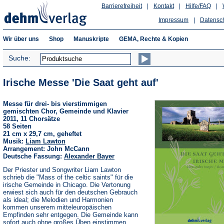
Barrierefreiheit
|
Kontakt
|
Hilfe/FAQ
|
Impressum
|
Datensc
Wir über uns
Shop
Manuskripte
GEMA, Rechte & Kopien
Suche:
Irische Messe 'Die Saat geht auf'
Messe für drei- bis vierstimmigen
gemischten Chor, Gemeinde und Klavier
2011, 11 Chorsätze
58 Seiten
21 cm x 29,7 cm, geheftet
Musik:
Liam Lawton
Arrangement: John McCann
Deutsche Fassung:
Alexander Bayer
Der Priester und Songwriter Liam Lawton
schrieb die "Mass of the celtic saints" für die
irische Gemeinde in Chicago. Die Vertonung
erwiest sich auch für den deutschen Gebrauch
als ideal; die Melodien und Harmonien
kommen unserem mitteleuropäischen
Empfinden sehr entgegen. Die Gemeinde kann
sofort auch ohne großes Üben einstimmen.