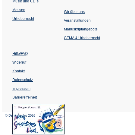
Musik und CD´s
Messen
Wir über uns
Urheberrecht
(Öffnet
Veranstaltungen
in
einem
Manuskriptangebote
neuen
Tab)
GEMA & Urheberrecht
Hilfe/FAQ
Widerruf
Kontakt
Datenschutz
Impressum
Barrierefreiheit
(Öffnet
in
einem
© Dehm Verlag
2026
neuen
Tab)