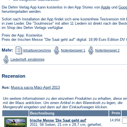
(Öffnet
Die Dehm Verlag App kann kostenlos in den App Stores von
Apple
und
Goog
in
heruntergeladen werden.
einem
neuen
Sofort nach Installation der App findet sich eine kostenfreie Testversion mit 
Tab)
in zwei Lieder. Die "Soulmesse" mit allen 11 Liedern ist direkt nach der Best
im Shop des Dehm Verlags verfügbar.
Preis der App: Kostenlos
Preis der Irischen Messe "Die Saat geht auf" digital: 19,99 Euro Edition DV 
(Öffnet
(Öffnet
(Öffn
Mehr:
Inhaltsverzeichnis
Notenbeispiel 1
Notenbeispiel 2
in
in
in
einem
einem
ein
(Öffnet
Liederheft, einstimmig
neuen
neuen
neu
in
Tab)
Tab)
Tab)
einem
neuen
Tab)
Rezension
(Öffnet
Aus:
Musica sacra März-April 2013
in
einem
Um weitere Informationen zu den einzelnen Produkten zu erhalten, diese ei
neuen
mit der Maus anklicken. Um einen Artikel in den Warenkorb zu legen, die
Tab)
Mengenzahl eingeben und dann auf den Einkaufswagen klicken.
Beschreibung
Preis
Irische Messe 'Die Saat geht auf'
14,95€
2011, 58 Seiten, 21 cm x 29,7 cm, geheftet,