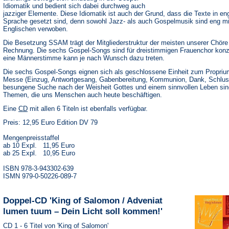
Idiomatik und bedient sich dabei durchweg auch
jazziger Elemente. Diese Idiomatik ist auch der Grund, dass die Texte in en
Sprache gesetzt sind, denn sowohl Jazz- als auch Gospelmusik sind eng m
Englischen verwoben.
Die Besetzung SSAM trägt der Mitgliederstruktur der meisten unserer Chöre
Rechnung. Die sechs Gospel-Songs sind für dreistimmigen Frauenchor konzi
eine Männerstimme kann je nach Wunsch dazu treten.
Die sechs Gospel-Songs eignen sich als geschlossene Einheit zum Proprium
Messe (Einzug, Antwortgesang, Gabenbereitung, Kommunion, Dank, Schlus
besungene Suche nach der Weisheit Gottes und einem sinnvollen Leben sin
Themen, die uns Menschen auch heute beschäftigen.
(Öffnet
Eine
CD
mit allen 6 Titeln ist ebenfalls verfügbar.
in
Preis: 12,95 Euro Edition DV 79
einem
neuen
Tab)
Mengenpreisstaffel
ab 10 Expl. 11,95 Euro
ab 25 Expl. 10,95 Euro
ISBN 978-3-943302-639
ISMN 979-0-50226-089-7
Doppel-CD 'King of Salomon / Adveniat
lumen tuum – Dein Licht soll kommen!'
CD 1 - 6 Titel von 'King of Salomon'