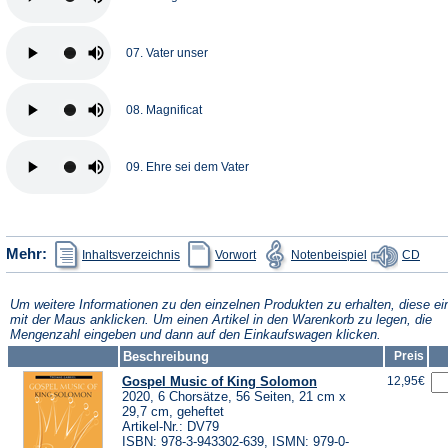
07. Vater unser
08. Magnificat
09. Ehre sei dem Vater
(Öffnet
(Öffnet
(Öffnet
(Öffn
Mehr:
Inhaltsverzeichnis
Vorwort
Notenbeispiel
CD
in
in
in
in
einem
einem
einem
eine
neuen
neuen
neuen
neue
Tab)
Tab)
Tab)
Tab)
Um weitere Informationen zu den einzelnen Produkten zu erhalten, diese ei
mit der Maus anklicken. Um einen Artikel in den Warenkorb zu legen, die
Mengenzahl eingeben und dann auf den Einkaufswagen klicken.
Beschreibung
Preis
Gospel Music of King Solomon
12,95€
2020, 6 Chorsätze, 56 Seiten, 21 cm x
29,7 cm, geheftet
Artikel-Nr.: DV79
ISBN: 978-3-943302-639, ISMN: 979-0-