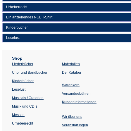
Urheberrecht
Ein anziehendes NGL T-Shirt
Kinderbücher
Leselust
Shop
Liederbücher
Materialien
(Öffnet
Chor und Bandbücher
Der Katalog
in
einem
Kinderbücher
neuen
Warenkorb
Tab)
Leselust
Versandgebühren
Musicals / Oratorien
Kundeninformationen
Musik und CD´s
Messen
Wir über uns
Urheberrecht
(Öffnet
Veranstaltungen
in