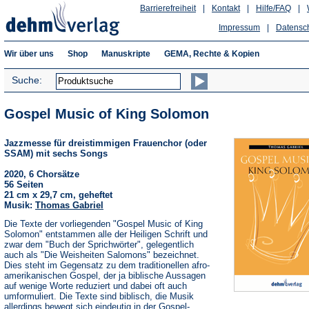
Barrierefreiheit
|
Kontakt
|
Hilfe/FAQ
|
Impressum
|
Datensc
Wir über uns
Shop
Manuskripte
GEMA, Rechte & Kopien
Suche:
Gospel Music of King Solomon
Jazzmesse für dreistimmigen Frauenchor (oder
SSAM) mit sechs Songs
2020, 6 Chorsätze
56 Seiten
21 cm x 29,7 cm, geheftet
Musik:
Thomas Gabriel
Die Texte der vorliegenden "Gospel Music of King
Solomon" entstammen alle der Heiligen Schrift und
zwar dem "Buch der Sprichwörter", gelegentlich
auch als "Die Weisheiten Salomons" bezeichnet.
Dies steht im Gegensatz zu dem traditionellen afro-
amerikanischen Gospel, der ja biblische Aussagen
auf wenige Worte reduziert und dabei oft auch
umformuliert. Die Texte sind biblisch, die Musik
allerdings bewegt sich eindeutig in der Gospel-