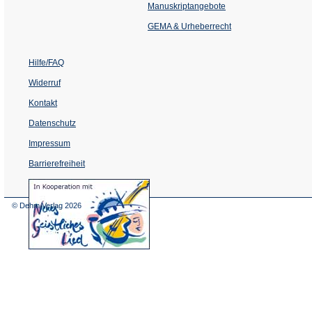
einem
Manuskriptangebote
neuen
Tab)
GEMA & Urheberrecht
Hilfe/FAQ
Widerruf
Kontakt
Datenschutz
Impressum
Barrierefreiheit
(Öffnet
in
einem
© Dehm Verlag
2026
neuen
Tab)