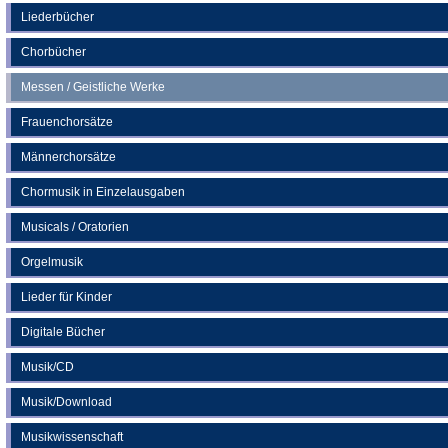
neuen
Liederbücher
Tab)
Chorbücher
Messen / Geistliche Werke
Frauenchorsätze
Männerchorsätze
Chormusik in Einzelausgaben
Musicals / Oratorien
Orgelmusik
Lieder für Kinder
Digitale Bücher
Musik/CD
Musik/Download
Musikwissenschaft