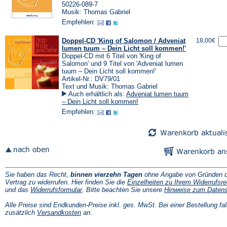
50226-089-7
Musik: Thomas Gabriel
Empfehlen:
Doppel-CD 'King of Salomon / Adveniat
18,00€
lumen tuum – Dein Licht soll kommen!'
Doppel-CD mit 6 Titel von 'King of
Salomon' und 9 Titel von 'Adveniat lumen
tuum – Dein Licht soll kommen!'
Artikel-Nr.: DV79/01
Text und Musik: Thomas Gabriel
Auch erhältlich als:
Adveniat lumen tuum
– Dein Licht soll kommen!
Empfehlen:
Sie haben das Recht,
binnen vierzehn Tagen
ohne Angabe von Gründen d
Vertrag zu widerrufen. Hier finden Sie die
Einzelheiten zu Ihrem Widerrufsre
(Öffnet
und das
Widerrufsformular
. Bitte beachten Sie unsere
Hinweise zum Daten
in
einem
Alle Preise sind Endkunden-Preise inkl. ges. MwSt. Bei einer Bestellung fal
neuen
(Öffnet
zusätzlich
Versandkosten
an.
Tab)
in
einem