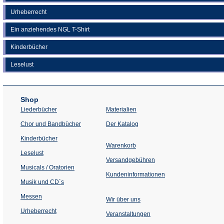
Urheberrecht
Ein anziehendes NGL T-Shirt
Kinderbücher
Leselust
Shop
Liederbücher
Materialien
(Öffnet
Chor und Bandbücher
Der Katalog
in
einem
Kinderbücher
neuen
Warenkorb
Tab)
Leselust
Versandgebühren
Musicals / Oratorien
Kundeninformationen
Musik und CD´s
Messen
Wir über uns
Urheberrecht
(Öffnet
Veranstaltungen
in