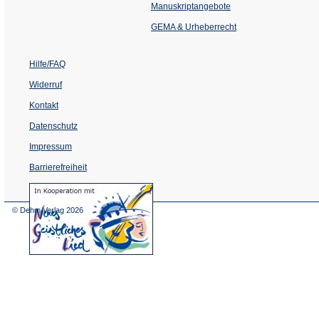
einem
Manuskriptangebote
neuen
Tab)
GEMA & Urheberrecht
Hilfe/FAQ
Widerruf
Kontakt
Datenschutz
Impressum
Barrierefreiheit
(Öffnet
in
einem
© Dehm Verlag
2026
neuen
Tab)