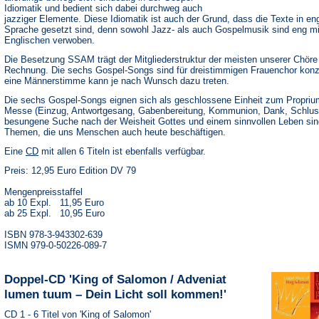
Idiomatik und bedient sich dabei durchweg auch
jazziger Elemente. Diese Idiomatik ist auch der Grund, dass die Texte in en
Sprache gesetzt sind, denn sowohl Jazz- als auch Gospelmusik sind eng m
Englischen verwoben.
Die Besetzung SSAM trägt der Mitgliederstruktur der meisten unserer Chöre
Rechnung. Die sechs Gospel-Songs sind für dreistimmigen Frauenchor konzi
eine Männerstimme kann je nach Wunsch dazu treten.
Die sechs Gospel-Songs eignen sich als geschlossene Einheit zum Proprium
Messe (Einzug, Antwortgesang, Gabenbereitung, Kommunion, Dank, Schlus
besungene Suche nach der Weisheit Gottes und einem sinnvollen Leben sin
Themen, die uns Menschen auch heute beschäftigen.
(Öffnet
Eine
CD
mit allen 6 Titeln ist ebenfalls verfügbar.
in
Preis: 12,95 Euro Edition DV 79
einem
neuen
Tab)
Mengenpreisstaffel
ab 10 Expl. 11,95 Euro
ab 25 Expl. 10,95 Euro
ISBN 978-3-943302-639
ISMN 979-0-50226-089-7
Doppel-CD 'King of Salomon / Adveniat
lumen tuum – Dein Licht soll kommen!'
CD 1 - 6 Titel von 'King of Salomon'