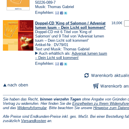
50226-089-7
Musik: Thomas Gabriel
Empfehlen:
Doppel-CD 'King of Salomon / Adveniat
18,00€
lumen tuum – Dein Licht soll kommen!'
Doppel-CD mit 6 Titel von 'King of
Salomon' und 9 Titel von 'Adveniat lumen
tuum – Dein Licht soll kommen!'
Artikel-Nr.: DV79/01
Text und Musik: Thomas Gabriel
Auch erhältlich als:
Adveniat lumen tuum
– Dein Licht soll kommen!
Empfehlen:
Sie haben das Recht,
binnen vierzehn Tagen
ohne Angabe von Gründen d
Vertrag zu widerrufen. Hier finden Sie die
Einzelheiten zu Ihrem Widerrufsre
(Öffnet
und das
Widerrufsformular
. Bitte beachten Sie unsere
Hinweise zum Daten
in
einem
Alle Preise sind Endkunden-Preise inkl. ges. MwSt. Bei einer Bestellung fal
neuen
(Öffnet
zusätzlich
Versandkosten
an.
Tab)
in
einem