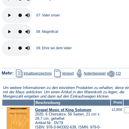
07. Vater unser
08. Magnificat
09. Ehre sei dem Vater
(Öffnet
(Öffnet
(Öffnet
(Öffn
Mehr:
Inhaltsverzeichnis
Vorwort
Notenbeispiel
CD
in
in
in
in
einem
einem
einem
eine
neuen
neuen
neuen
neue
Tab)
Tab)
Tab)
Tab)
Um weitere Informationen zu den einzelnen Produkten zu erhalten, diese ei
mit der Maus anklicken. Um einen Artikel in den Warenkorb zu legen, die
Mengenzahl eingeben und dann auf den Einkaufswagen klicken.
Beschreibung
Preis
Gospel Music of King Solomon
12,95€
2020, 6 Chorsätze, 56 Seiten, 21 cm x
29,7 cm, geheftet
Artikel-Nr.: DV79
ISBN: 978-3-943302-639, ISMN: 979-0-