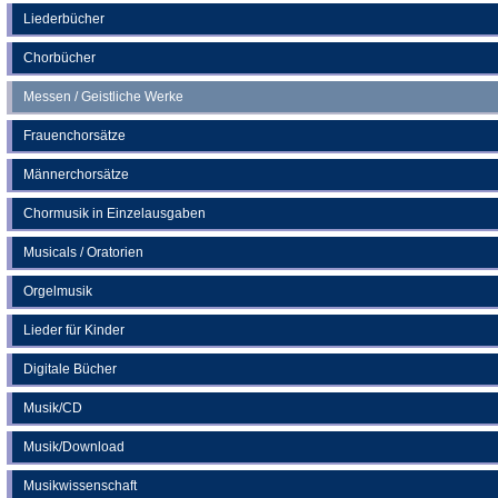
neuen
Liederbücher
Tab)
Chorbücher
Messen / Geistliche Werke
Frauenchorsätze
Männerchorsätze
Chormusik in Einzelausgaben
Musicals / Oratorien
Orgelmusik
Lieder für Kinder
Digitale Bücher
Musik/CD
Musik/Download
Musikwissenschaft