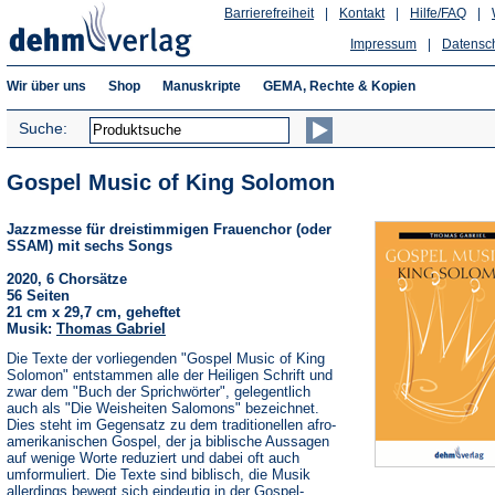
Barrierefreiheit
|
Kontakt
|
Hilfe/FAQ
|
Impressum
|
Datensc
Wir über uns
Shop
Manuskripte
GEMA, Rechte & Kopien
Suche:
Gospel Music of King Solomon
Jazzmesse für dreistimmigen Frauenchor (oder
SSAM) mit sechs Songs
2020, 6 Chorsätze
56 Seiten
21 cm x 29,7 cm, geheftet
Musik:
Thomas Gabriel
Die Texte der vorliegenden "Gospel Music of King
Solomon" entstammen alle der Heiligen Schrift und
zwar dem "Buch der Sprichwörter", gelegentlich
auch als "Die Weisheiten Salomons" bezeichnet.
Dies steht im Gegensatz zu dem traditionellen afro-
amerikanischen Gospel, der ja biblische Aussagen
auf wenige Worte reduziert und dabei oft auch
umformuliert. Die Texte sind biblisch, die Musik
allerdings bewegt sich eindeutig in der Gospel-