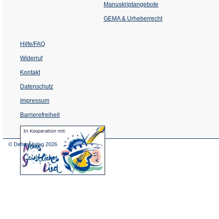
einem
Manuskriptangebote
neuen
Tab)
GEMA & Urheberrecht
Hilfe/FAQ
Widerruf
Kontakt
Datenschutz
Impressum
Barrierefreiheit
(Öffnet
in
einem
© Dehm Verlag
2026
neuen
Tab)