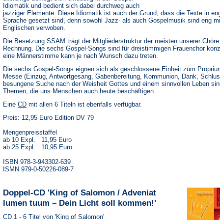
Idiomatik und bedient sich dabei durchweg auch
jazziger Elemente. Diese Idiomatik ist auch der Grund, dass die Texte in en
Sprache gesetzt sind, denn sowohl Jazz- als auch Gospelmusik sind eng m
Englischen verwoben.
Die Besetzung SSAM trägt der Mitgliederstruktur der meisten unserer Chöre
Rechnung. Die sechs Gospel-Songs sind für dreistimmigen Frauenchor konzi
eine Männerstimme kann je nach Wunsch dazu treten.
Die sechs Gospel-Songs eignen sich als geschlossene Einheit zum Proprium
Messe (Einzug, Antwortgesang, Gabenbereitung, Kommunion, Dank, Schlus
besungene Suche nach der Weisheit Gottes und einem sinnvollen Leben sin
Themen, die uns Menschen auch heute beschäftigen.
(Öffnet
Eine
CD
mit allen 6 Titeln ist ebenfalls verfügbar.
in
Preis: 12,95 Euro Edition DV 79
einem
neuen
Tab)
Mengenpreisstaffel
ab 10 Expl. 11,95 Euro
ab 25 Expl. 10,95 Euro
ISBN 978-3-943302-639
ISMN 979-0-50226-089-7
Doppel-CD 'King of Salomon / Adveniat
lumen tuum – Dein Licht soll kommen!'
CD 1 - 6 Titel von 'King of Salomon'