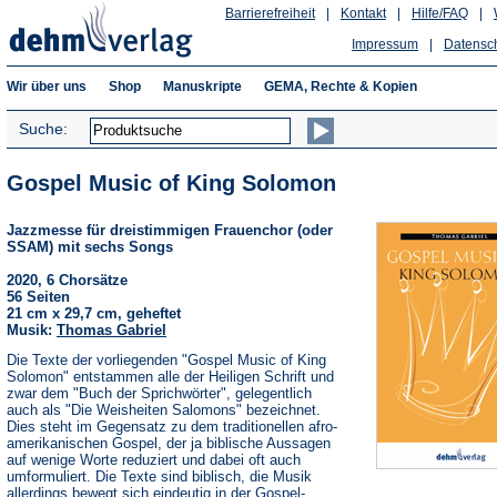
Barrierefreiheit
|
Kontakt
|
Hilfe/FAQ
|
Impressum
|
Datensc
Wir über uns
Shop
Manuskripte
GEMA, Rechte & Kopien
Suche:
Gospel Music of King Solomon
Jazzmesse für dreistimmigen Frauenchor (oder
SSAM) mit sechs Songs
2020, 6 Chorsätze
56 Seiten
21 cm x 29,7 cm, geheftet
Musik:
Thomas Gabriel
Die Texte der vorliegenden "Gospel Music of King
Solomon" entstammen alle der Heiligen Schrift und
zwar dem "Buch der Sprichwörter", gelegentlich
auch als "Die Weisheiten Salomons" bezeichnet.
Dies steht im Gegensatz zu dem traditionellen afro-
amerikanischen Gospel, der ja biblische Aussagen
auf wenige Worte reduziert und dabei oft auch
umformuliert. Die Texte sind biblisch, die Musik
allerdings bewegt sich eindeutig in der Gospel-