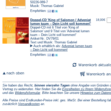
50226-089-7
Musik: Thomas Gabriel
Empfehlen:
Doppel-CD 'King of Salomon / Adveniat
18,00€
lumen tuum – Dein Licht soll kommen!'
Doppel-CD mit 6 Titel von 'King of
Salomon' und 9 Titel von 'Adveniat lumen
tuum – Dein Licht soll kommen!'
Artikel-Nr.: DV79/01
Text und Musik: Thomas Gabriel
Auch erhältlich als:
Adveniat lumen tuum
– Dein Licht soll kommen!
Empfehlen:
Sie haben das Recht,
binnen vierzehn Tagen
ohne Angabe von Gründen d
Vertrag zu widerrufen. Hier finden Sie die
Einzelheiten zu Ihrem Widerrufsre
(Öffnet
und das
Widerrufsformular
. Bitte beachten Sie unsere
Hinweise zum Daten
in
einem
Alle Preise sind Endkunden-Preise inkl. ges. MwSt. Bei einer Bestellung fal
neuen
(Öffnet
zusätzlich
Versandkosten
an.
Tab)
in
einem