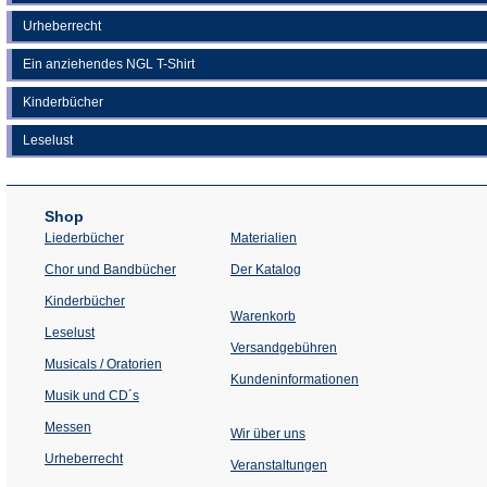
Urheberrecht
Ein anziehendes NGL T-Shirt
Kinderbücher
Leselust
Shop
Liederbücher
Materialien
(Öffnet
Chor und Bandbücher
Der Katalog
in
einem
Kinderbücher
neuen
Warenkorb
Tab)
Leselust
Versandgebühren
Musicals / Oratorien
Kundeninformationen
Musik und CD´s
Messen
Wir über uns
Urheberrecht
(Öffnet
Veranstaltungen
in