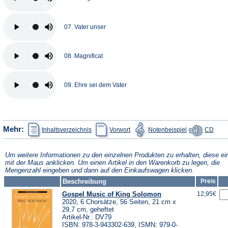
07. Vater unser
08. Magnificat
09. Ehre sei dem Vater
(Öffnet
(Öffnet
(Öffnet
(Öffn
Mehr:
Inhaltsverzeichnis
Vorwort
Notenbeispiel
CD
in
in
in
in
einem
einem
einem
eine
neuen
neuen
neuen
neue
Tab)
Tab)
Tab)
Tab)
Um weitere Informationen zu den einzelnen Produkten zu erhalten, diese ei
mit der Maus anklicken. Um einen Artikel in den Warenkorb zu legen, die
Mengenzahl eingeben und dann auf den Einkaufswagen klicken.
Beschreibung
Preis
Gospel Music of King Solomon
12,95€
2020, 6 Chorsätze, 56 Seiten, 21 cm x
29,7 cm, geheftet
Artikel-Nr.: DV79
ISBN: 978-3-943302-639, ISMN: 979-0-