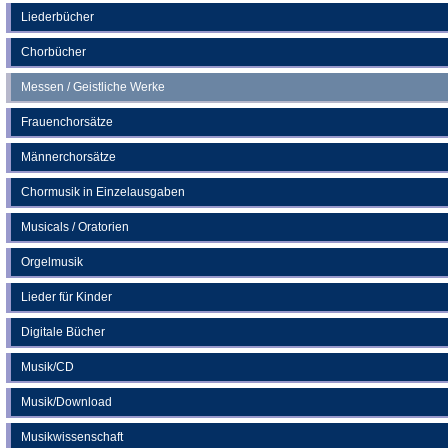
neuen
Liederbücher
Tab)
Chorbücher
Messen / Geistliche Werke
Frauenchorsätze
Männerchorsätze
Chormusik in Einzelausgaben
Musicals / Oratorien
Orgelmusik
Lieder für Kinder
Digitale Bücher
Musik/CD
Musik/Download
Musikwissenschaft