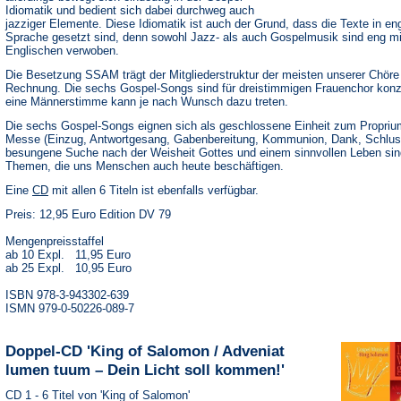
Idiomatik und bedient sich dabei durchweg auch
jazziger Elemente. Diese Idiomatik ist auch der Grund, dass die Texte in en
Sprache gesetzt sind, denn sowohl Jazz- als auch Gospelmusik sind eng m
Englischen verwoben.
Die Besetzung SSAM trägt der Mitgliederstruktur der meisten unserer Chöre
Rechnung. Die sechs Gospel-Songs sind für dreistimmigen Frauenchor konzi
eine Männerstimme kann je nach Wunsch dazu treten.
Die sechs Gospel-Songs eignen sich als geschlossene Einheit zum Proprium
Messe (Einzug, Antwortgesang, Gabenbereitung, Kommunion, Dank, Schlus
besungene Suche nach der Weisheit Gottes und einem sinnvollen Leben sin
Themen, die uns Menschen auch heute beschäftigen.
(Öffnet
Eine
CD
mit allen 6 Titeln ist ebenfalls verfügbar.
in
Preis: 12,95 Euro Edition DV 79
einem
neuen
Tab)
Mengenpreisstaffel
ab 10 Expl. 11,95 Euro
ab 25 Expl. 10,95 Euro
ISBN 978-3-943302-639
ISMN 979-0-50226-089-7
Doppel-CD 'King of Salomon / Adveniat
lumen tuum – Dein Licht soll kommen!'
CD 1 - 6 Titel von 'King of Salomon'