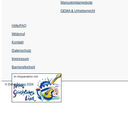
einem
Manuskriptangebote
neuen
Tab)
GEMA & Urheberrecht
Hilfe/FAQ
Widerruf
Kontakt
Datenschutz
Impressum
Barrierefreiheit
(Öffnet
in
einem
© Dehm Verlag
2026
neuen
Tab)