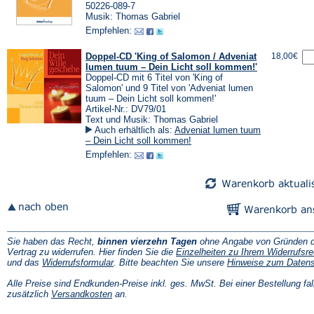
50226-089-7
Musik: Thomas Gabriel
Empfehlen:
Doppel-CD 'King of Salomon / Adveniat
18,00€
lumen tuum – Dein Licht soll kommen!'
Doppel-CD mit 6 Titel von 'King of
Salomon' und 9 Titel von 'Adveniat lumen
tuum – Dein Licht soll kommen!'
Artikel-Nr.: DV79/01
Text und Musik: Thomas Gabriel
Auch erhältlich als:
Adveniat lumen tuum
– Dein Licht soll kommen!
Empfehlen:
Sie haben das Recht,
binnen vierzehn Tagen
ohne Angabe von Gründen d
Vertrag zu widerrufen. Hier finden Sie die
Einzelheiten zu Ihrem Widerrufsre
(Öffnet
und das
Widerrufsformular
. Bitte beachten Sie unsere
Hinweise zum Daten
in
einem
Alle Preise sind Endkunden-Preise inkl. ges. MwSt. Bei einer Bestellung fal
neuen
(Öffnet
zusätzlich
Versandkosten
an.
Tab)
in
einem