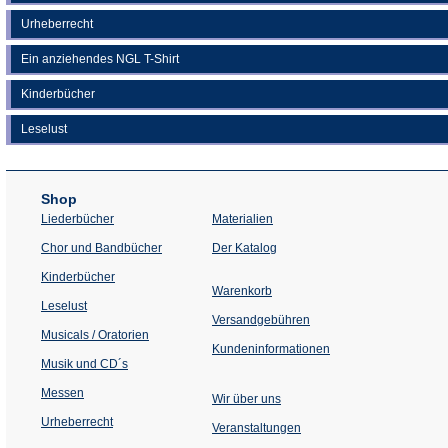
Urheberrecht
Ein anziehendes NGL T-Shirt
Kinderbücher
Leselust
Shop
Liederbücher
Materialien
(Öffnet
Chor und Bandbücher
Der Katalog
in
einem
Kinderbücher
neuen
Warenkorb
Tab)
Leselust
Versandgebühren
Musicals / Oratorien
Kundeninformationen
Musik und CD´s
Messen
Wir über uns
Urheberrecht
(Öffnet
Veranstaltungen
in