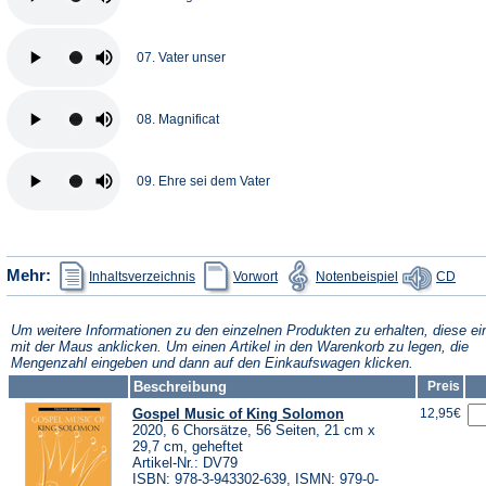
07. Vater unser
08. Magnificat
09. Ehre sei dem Vater
(Öffnet
(Öffnet
(Öffnet
(Öffn
Mehr:
Inhaltsverzeichnis
Vorwort
Notenbeispiel
CD
in
in
in
in
einem
einem
einem
eine
neuen
neuen
neuen
neue
Tab)
Tab)
Tab)
Tab)
Um weitere Informationen zu den einzelnen Produkten zu erhalten, diese ei
mit der Maus anklicken. Um einen Artikel in den Warenkorb zu legen, die
Mengenzahl eingeben und dann auf den Einkaufswagen klicken.
Beschreibung
Preis
Gospel Music of King Solomon
12,95€
2020, 6 Chorsätze, 56 Seiten, 21 cm x
29,7 cm, geheftet
Artikel-Nr.: DV79
ISBN: 978-3-943302-639, ISMN: 979-0-