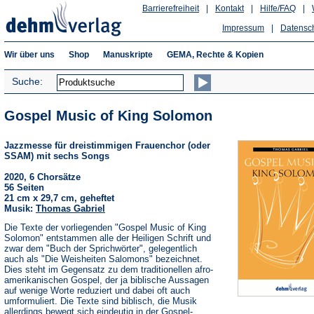
Barrierefreiheit
|
Kontakt
|
Hilfe/FAQ
|
Impressum
|
Datensc
Wir über uns
Shop
Manuskripte
GEMA, Rechte & Kopien
Suche:
Gospel Music of King Solomon
Jazzmesse für dreistimmigen Frauenchor (oder
SSAM) mit sechs Songs
2020, 6 Chorsätze
56 Seiten
21 cm x 29,7 cm, geheftet
Musik:
Thomas Gabriel
Die Texte der vorliegenden "Gospel Music of King
Solomon" entstammen alle der Heiligen Schrift und
zwar dem "Buch der Sprichwörter", gelegentlich
auch als "Die Weisheiten Salomons" bezeichnet.
Dies steht im Gegensatz zu dem traditionellen afro-
amerikanischen Gospel, der ja biblische Aussagen
auf wenige Worte reduziert und dabei oft auch
umformuliert. Die Texte sind biblisch, die Musik
allerdings bewegt sich eindeutig in der Gospel-