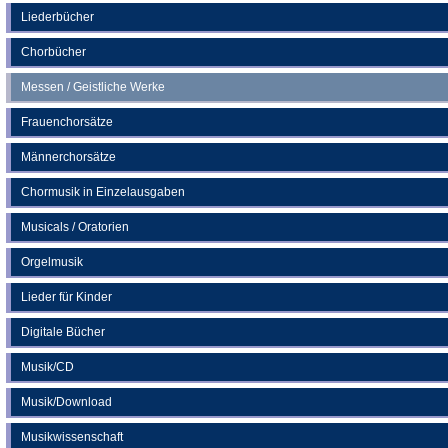
neuen
Liederbücher
Tab)
Chorbücher
Messen / Geistliche Werke
Frauenchorsätze
Männerchorsätze
Chormusik in Einzelausgaben
Musicals / Oratorien
Orgelmusik
Lieder für Kinder
Digitale Bücher
Musik/CD
Musik/Download
Musikwissenschaft