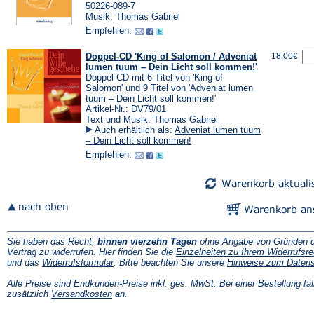
50226-089-7
Musik: Thomas Gabriel
Empfehlen:
Doppel-CD 'King of Salomon / Adveniat
18,00€
lumen tuum – Dein Licht soll kommen!'
Doppel-CD mit 6 Titel von 'King of
Salomon' und 9 Titel von 'Adveniat lumen
tuum – Dein Licht soll kommen!'
Artikel-Nr.: DV79/01
Text und Musik: Thomas Gabriel
Auch erhältlich als:
Adveniat lumen tuum
– Dein Licht soll kommen!
Empfehlen:
Sie haben das Recht,
binnen vierzehn Tagen
ohne Angabe von Gründen d
Vertrag zu widerrufen. Hier finden Sie die
Einzelheiten zu Ihrem Widerrufsre
(Öffnet
und das
Widerrufsformular
. Bitte beachten Sie unsere
Hinweise zum Daten
in
einem
Alle Preise sind Endkunden-Preise inkl. ges. MwSt. Bei einer Bestellung fal
neuen
(Öffnet
zusätzlich
Versandkosten
an.
Tab)
in
einem