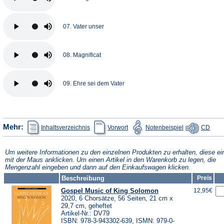
07. Vater unser
08. Magnificat
09. Ehre sei dem Vater
(Öffnet
(Öffnet
(Öffnet
(Öffn
Mehr:
Inhaltsverzeichnis
Vorwort
Notenbeispiel
CD
in
in
in
in
einem
einem
einem
eine
neuen
neuen
neuen
neue
Tab)
Tab)
Tab)
Tab)
Um weitere Informationen zu den einzelnen Produkten zu erhalten, diese ei
mit der Maus anklicken. Um einen Artikel in den Warenkorb zu legen, die
Mengenzahl eingeben und dann auf den Einkaufswagen klicken.
Beschreibung
Preis
Gospel Music of King Solomon
12,95€
2020, 6 Chorsätze, 56 Seiten, 21 cm x
29,7 cm, geheftet
Artikel-Nr.: DV79
ISBN: 978-3-943302-639, ISMN: 979-0-