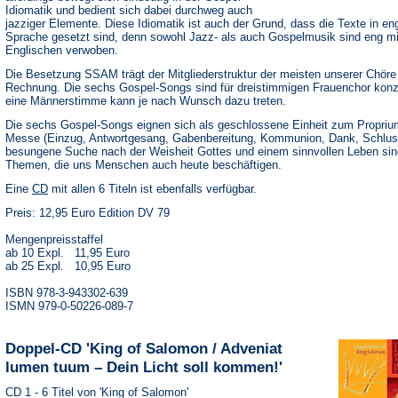
Idiomatik und bedient sich dabei durchweg auch
jazziger Elemente. Diese Idiomatik ist auch der Grund, dass die Texte in en
Sprache gesetzt sind, denn sowohl Jazz- als auch Gospelmusik sind eng m
Englischen verwoben.
Die Besetzung SSAM trägt der Mitgliederstruktur der meisten unserer Chöre
Rechnung. Die sechs Gospel-Songs sind für dreistimmigen Frauenchor konzi
eine Männerstimme kann je nach Wunsch dazu treten.
Die sechs Gospel-Songs eignen sich als geschlossene Einheit zum Proprium
Messe (Einzug, Antwortgesang, Gabenbereitung, Kommunion, Dank, Schlus
besungene Suche nach der Weisheit Gottes und einem sinnvollen Leben sin
Themen, die uns Menschen auch heute beschäftigen.
(Öffnet
Eine
CD
mit allen 6 Titeln ist ebenfalls verfügbar.
in
Preis: 12,95 Euro Edition DV 79
einem
neuen
Tab)
Mengenpreisstaffel
ab 10 Expl. 11,95 Euro
ab 25 Expl. 10,95 Euro
ISBN 978-3-943302-639
ISMN 979-0-50226-089-7
Doppel-CD 'King of Salomon / Adveniat
lumen tuum – Dein Licht soll kommen!'
CD 1 - 6 Titel von 'King of Salomon'