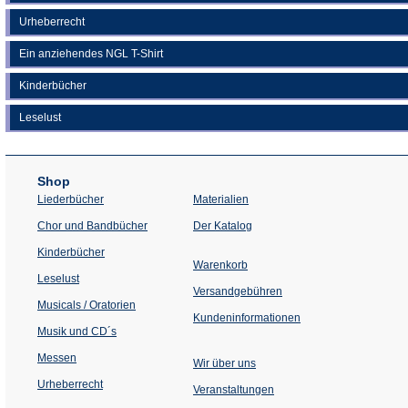
Urheberrecht
Ein anziehendes NGL T-Shirt
Kinderbücher
Leselust
Shop
Liederbücher
Materialien
(Öffnet
Chor und Bandbücher
Der Katalog
in
einem
Kinderbücher
neuen
Warenkorb
Tab)
Leselust
Versandgebühren
Musicals / Oratorien
Kundeninformationen
Musik und CD´s
Messen
Wir über uns
Urheberrecht
(Öffnet
Veranstaltungen
in