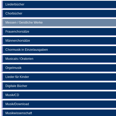
neuen
Liederbücher
Tab)
Chorbücher
Messen / Geistliche Werke
Frauenchorsätze
Männerchorsätze
Chormusik in Einzelausgaben
Musicals / Oratorien
Orgelmusik
Lieder für Kinder
Digitale Bücher
Musik/CD
Musik/Download
Musikwissenschaft