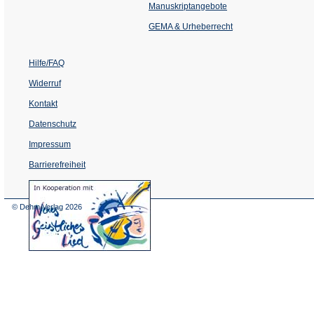
einem
Manuskriptangebote
neuen
Tab)
GEMA & Urheberrecht
Hilfe/FAQ
Widerruf
Kontakt
Datenschutz
Impressum
Barrierefreiheit
(Öffnet
in
einem
© Dehm Verlag
2026
neuen
Tab)