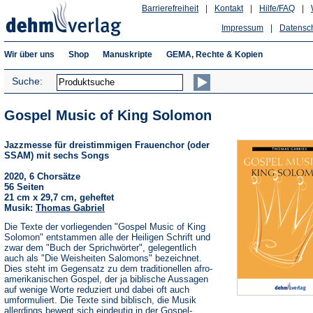
Barrierefreiheit
|
Kontakt
|
Hilfe/FAQ
|
Impressum
|
Datensc
Wir über uns
Shop
Manuskripte
GEMA, Rechte & Kopien
Suche:
Gospel Music of King Solomon
Jazzmesse für dreistimmigen Frauenchor (oder
SSAM) mit sechs Songs
2020, 6 Chorsätze
56 Seiten
21 cm x 29,7 cm, geheftet
Musik:
Thomas Gabriel
Die Texte der vorliegenden "Gospel Music of King
Solomon" entstammen alle der Heiligen Schrift und
zwar dem "Buch der Sprichwörter", gelegentlich
auch als "Die Weisheiten Salomons" bezeichnet.
Dies steht im Gegensatz zu dem traditionellen afro-
amerikanischen Gospel, der ja biblische Aussagen
auf wenige Worte reduziert und dabei oft auch
umformuliert. Die Texte sind biblisch, die Musik
allerdings bewegt sich eindeutig in der Gospel-