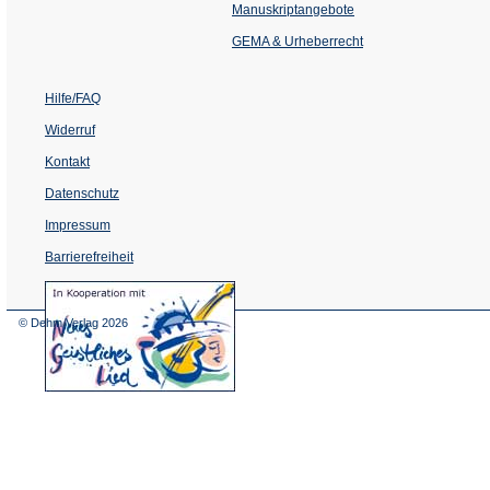
einem
Manuskriptangebote
neuen
Tab)
GEMA & Urheberrecht
Hilfe/FAQ
Widerruf
Kontakt
Datenschutz
Impressum
Barrierefreiheit
(Öffnet
in
einem
© Dehm Verlag
2026
neuen
Tab)