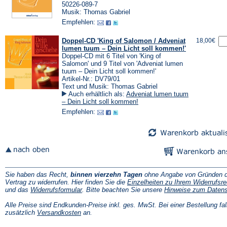
50226-089-7
Musik: Thomas Gabriel
Empfehlen:
Doppel-CD 'King of Salomon / Adveniat
18,00€
lumen tuum – Dein Licht soll kommen!'
Doppel-CD mit 6 Titel von 'King of
Salomon' und 9 Titel von 'Adveniat lumen
tuum – Dein Licht soll kommen!'
Artikel-Nr.: DV79/01
Text und Musik: Thomas Gabriel
Auch erhältlich als:
Adveniat lumen tuum
– Dein Licht soll kommen!
Empfehlen:
Sie haben das Recht,
binnen vierzehn Tagen
ohne Angabe von Gründen d
Vertrag zu widerrufen. Hier finden Sie die
Einzelheiten zu Ihrem Widerrufsre
(Öffnet
und das
Widerrufsformular
. Bitte beachten Sie unsere
Hinweise zum Daten
in
einem
Alle Preise sind Endkunden-Preise inkl. ges. MwSt. Bei einer Bestellung fal
neuen
(Öffnet
zusätzlich
Versandkosten
an.
Tab)
in
einem