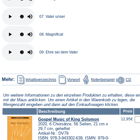
07. Vater unser
08. Magnificat
09. Ehre sei dem Vater
(Öffnet
(Öffnet
(Öffnet
(Öffn
Mehr:
Inhaltsverzeichnis
Vorwort
Notenbeispiel
CD
in
in
in
in
einem
einem
einem
eine
neuen
neuen
neuen
neue
Tab)
Tab)
Tab)
Tab)
Um weitere Informationen zu den einzelnen Produkten zu erhalten, diese ei
mit der Maus anklicken. Um einen Artikel in den Warenkorb zu legen, die
Mengenzahl eingeben und dann auf den Einkaufswagen klicken.
Beschreibung
Preis
Gospel Music of King Solomon
12,95€
2020, 6 Chorsätze, 56 Seiten, 21 cm x
29,7 cm, geheftet
Artikel-Nr.: DV79
ISBN: 978-3-943302-639, ISMN: 979-0-