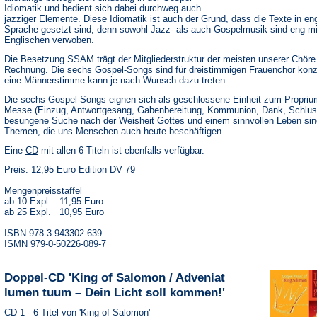
Idiomatik und bedient sich dabei durchweg auch
jazziger Elemente. Diese Idiomatik ist auch der Grund, dass die Texte in en
Sprache gesetzt sind, denn sowohl Jazz- als auch Gospelmusik sind eng m
Englischen verwoben.
Die Besetzung SSAM trägt der Mitgliederstruktur der meisten unserer Chöre
Rechnung. Die sechs Gospel-Songs sind für dreistimmigen Frauenchor konzi
eine Männerstimme kann je nach Wunsch dazu treten.
Die sechs Gospel-Songs eignen sich als geschlossene Einheit zum Proprium
Messe (Einzug, Antwortgesang, Gabenbereitung, Kommunion, Dank, Schlus
besungene Suche nach der Weisheit Gottes und einem sinnvollen Leben sin
Themen, die uns Menschen auch heute beschäftigen.
(Öffnet
Eine
CD
mit allen 6 Titeln ist ebenfalls verfügbar.
in
Preis: 12,95 Euro Edition DV 79
einem
neuen
Tab)
Mengenpreisstaffel
ab 10 Expl. 11,95 Euro
ab 25 Expl. 10,95 Euro
ISBN 978-3-943302-639
ISMN 979-0-50226-089-7
Doppel-CD 'King of Salomon / Adveniat
lumen tuum – Dein Licht soll kommen!'
CD 1 - 6 Titel von 'King of Salomon'