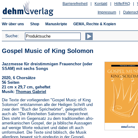
Barrierefreiheit
|
Kontakt
|
Hilfe/FAQ
|
Impressum
|
Datensc
Wir über uns
Shop
Manuskripte
GEMA, Rechte & Kopien
Suche:
Gospel Music of King Solomon
Jazzmesse für dreistimmigen Frauenchor (oder
SSAM) mit sechs Songs
2020, 6 Chorsätze
56 Seiten
21 cm x 29,7 cm, geheftet
Musik:
Thomas Gabriel
Die Texte der vorliegenden "Gospel Music of King
Solomon" entstammen alle der Heiligen Schrift und
zwar dem "Buch der Sprichwörter", gelegentlich
auch als "Die Weisheiten Salomons" bezeichnet.
Dies steht im Gegensatz zu dem traditionellen afro-
amerikanischen Gospel, der ja biblische Aussagen
auf wenige Worte reduziert und dabei oft auch
umformuliert. Die Texte sind biblisch, die Musik
allerdings bewegt sich eindeutig in der Gospel-