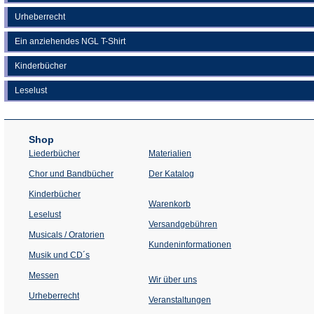
Urheberrecht
Ein anziehendes NGL T-Shirt
Kinderbücher
Leselust
Shop
Liederbücher
Materialien
(Öffnet
Chor und Bandbücher
Der Katalog
in
einem
Kinderbücher
neuen
Warenkorb
Tab)
Leselust
Versandgebühren
Musicals / Oratorien
Kundeninformationen
Musik und CD´s
Messen
Wir über uns
Urheberrecht
(Öffnet
Veranstaltungen
in