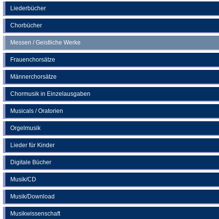
neuen
Liederbücher
Tab)
Chorbücher
Messen / Geistliche Werke
Frauenchorsätze
Männerchorsätze
Chormusik in Einzelausgaben
Musicals / Oratorien
Orgelmusik
Lieder für Kinder
Digitale Bücher
Musik/CD
Musik/Download
Musikwissenschaft