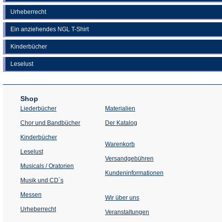
Urheberrecht
Ein anziehendes NGL T-Shirt
Kinderbücher
Leselust
Shop
Liederbücher
Materialien
(Öffnet
Chor und Bandbücher
Der Katalog
in
einem
Kinderbücher
neuen
Warenkorb
Tab)
Leselust
Versandgebühren
Musicals / Oratorien
Kundeninformationen
Musik und CD´s
Messen
Wir über uns
Urheberrecht
(Öffnet
Veranstaltungen
in