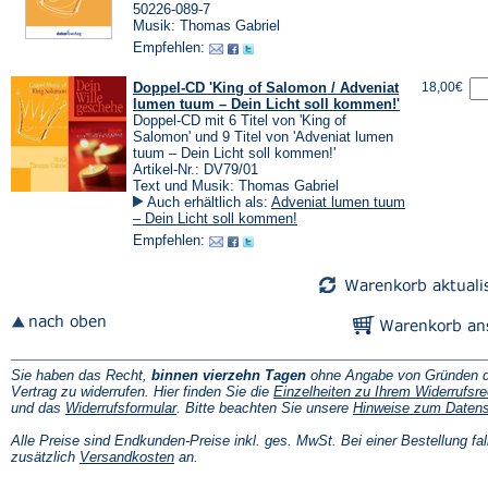
50226-089-7
Musik: Thomas Gabriel
Empfehlen:
Doppel-CD 'King of Salomon / Adveniat
18,00€
lumen tuum – Dein Licht soll kommen!'
Doppel-CD mit 6 Titel von 'King of
Salomon' und 9 Titel von 'Adveniat lumen
tuum – Dein Licht soll kommen!'
Artikel-Nr.: DV79/01
Text und Musik: Thomas Gabriel
Auch erhältlich als:
Adveniat lumen tuum
– Dein Licht soll kommen!
Empfehlen:
Sie haben das Recht,
binnen vierzehn Tagen
ohne Angabe von Gründen d
Vertrag zu widerrufen. Hier finden Sie die
Einzelheiten zu Ihrem Widerrufsre
(Öffnet
und das
Widerrufsformular
. Bitte beachten Sie unsere
Hinweise zum Daten
in
einem
Alle Preise sind Endkunden-Preise inkl. ges. MwSt. Bei einer Bestellung fal
neuen
(Öffnet
zusätzlich
Versandkosten
an.
Tab)
in
einem