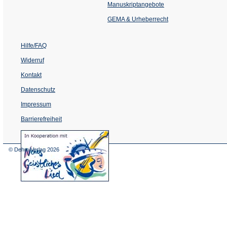
einem
Manuskriptangebote
neuen
Tab)
GEMA & Urheberrecht
Hilfe/FAQ
Widerruf
Kontakt
Datenschutz
Impressum
Barrierefreiheit
(Öffnet
in
einem
© Dehm Verlag
2026
neuen
Tab)