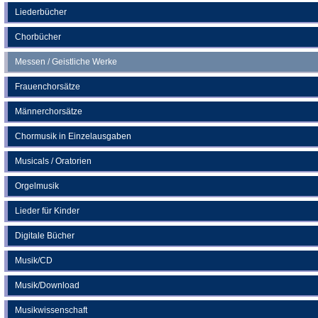
neuen
Liederbücher
Tab)
Chorbücher
Messen / Geistliche Werke
Frauenchorsätze
Männerchorsätze
Chormusik in Einzelausgaben
Musicals / Oratorien
Orgelmusik
Lieder für Kinder
Digitale Bücher
Musik/CD
Musik/Download
Musikwissenschaft