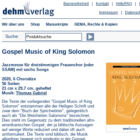
Barrierefreiheit
|
Kontakt
|
Hilfe/FAQ
|
Impressum
|
Datensc
Wir über uns
Shop
Manuskripte
GEMA, Rechte & Kopien
Suche:
Gospel Music of King Solomon
Jazzmesse für dreistimmigen Frauenchor (oder
SSAM) mit sechs Songs
2020, 6 Chorsätze
56 Seiten
21 cm x 29,7 cm, geheftet
Musik:
Thomas Gabriel
Die Texte der vorliegenden "Gospel Music of King
Solomon" entstammen alle der Heiligen Schrift und
zwar dem "Buch der Sprichwörter", gelegentlich
auch als "Die Weisheiten Salomons" bezeichnet.
Dies steht im Gegensatz zu dem traditionellen afro-
amerikanischen Gospel, der ja biblische Aussagen
auf wenige Worte reduziert und dabei oft auch
umformuliert. Die Texte sind biblisch, die Musik
allerdings bewegt sich eindeutig in der Gospel-