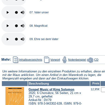
07. Vater unser
08. Magnificat
09. Ehre sei dem Vater
(Öffnet
(Öffnet
(Öffnet
(Öffn
Mehr:
Inhaltsverzeichnis
Vorwort
Notenbeispiel
CD
in
in
in
in
einem
einem
einem
eine
neuen
neuen
neuen
neue
Tab)
Tab)
Tab)
Tab)
Um weitere Informationen zu den einzelnen Produkten zu erhalten, diese ei
mit der Maus anklicken. Um einen Artikel in den Warenkorb zu legen, die
Mengenzahl eingeben und dann auf den Einkaufswagen klicken.
Beschreibung
Preis
Gospel Music of King Solomon
12,95€
2020, 6 Chorsätze, 56 Seiten, 21 cm x
29,7 cm, geheftet
Artikel-Nr.: DV79
ISBN: 978-3-943302-639, ISMN: 979-0-