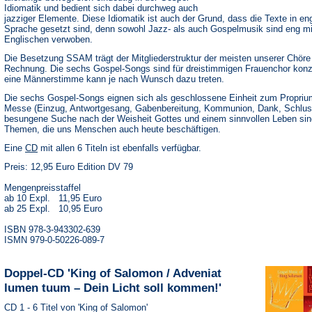
Idiomatik und bedient sich dabei durchweg auch
jazziger Elemente. Diese Idiomatik ist auch der Grund, dass die Texte in en
Sprache gesetzt sind, denn sowohl Jazz- als auch Gospelmusik sind eng m
Englischen verwoben.
Die Besetzung SSAM trägt der Mitgliederstruktur der meisten unserer Chöre
Rechnung. Die sechs Gospel-Songs sind für dreistimmigen Frauenchor konzi
eine Männerstimme kann je nach Wunsch dazu treten.
Die sechs Gospel-Songs eignen sich als geschlossene Einheit zum Proprium
Messe (Einzug, Antwortgesang, Gabenbereitung, Kommunion, Dank, Schlus
besungene Suche nach der Weisheit Gottes und einem sinnvollen Leben sin
Themen, die uns Menschen auch heute beschäftigen.
(Öffnet
Eine
CD
mit allen 6 Titeln ist ebenfalls verfügbar.
in
Preis: 12,95 Euro Edition DV 79
einem
neuen
Tab)
Mengenpreisstaffel
ab 10 Expl. 11,95 Euro
ab 25 Expl. 10,95 Euro
ISBN 978-3-943302-639
ISMN 979-0-50226-089-7
Doppel-CD 'King of Salomon / Adveniat
lumen tuum – Dein Licht soll kommen!'
CD 1 - 6 Titel von 'King of Salomon'