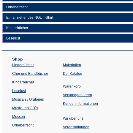
Urheberrecht
Ein anziehendes NGL T-Shirt
Kinderbücher
Leselust
Shop
Liederbücher
Materialien
(Öffnet
Chor und Bandbücher
Der Katalog
in
einem
Kinderbücher
neuen
Warenkorb
Tab)
Leselust
Versandgebühren
Musicals / Oratorien
Kundeninformationen
Musik und CD´s
Messen
Wir über uns
Urheberrecht
(Öffnet
Veranstaltungen
in