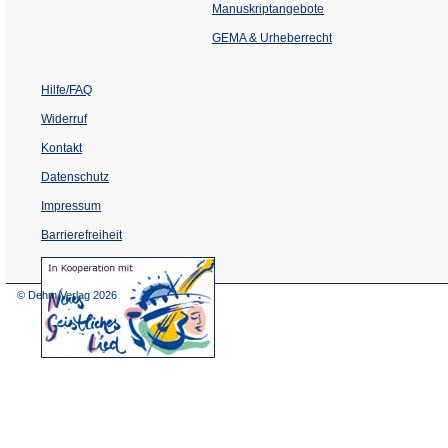
einem
Manuskriptangebote
neuen
Tab)
GEMA & Urheberrecht
Hilfe/FAQ
Widerruf
Kontakt
Datenschutz
Impressum
Barrierefreiheit
(Öffnet
in
einem
© Dehm Verlag
2026
neuen
Tab)