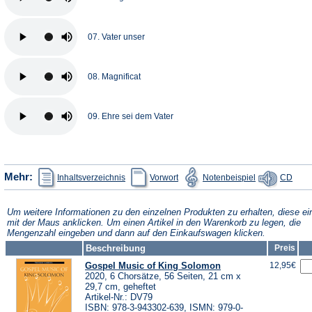
07. Vater unser
08. Magnificat
09. Ehre sei dem Vater
(Öffnet
(Öffnet
(Öffnet
(Öffn
Mehr:
Inhaltsverzeichnis
Vorwort
Notenbeispiel
CD
in
in
in
in
einem
einem
einem
eine
neuen
neuen
neuen
neue
Tab)
Tab)
Tab)
Tab)
Um weitere Informationen zu den einzelnen Produkten zu erhalten, diese ei
mit der Maus anklicken. Um einen Artikel in den Warenkorb zu legen, die
Mengenzahl eingeben und dann auf den Einkaufswagen klicken.
Beschreibung
Preis
Gospel Music of King Solomon
12,95€
2020, 6 Chorsätze, 56 Seiten, 21 cm x
29,7 cm, geheftet
Artikel-Nr.: DV79
ISBN: 978-3-943302-639, ISMN: 979-0-