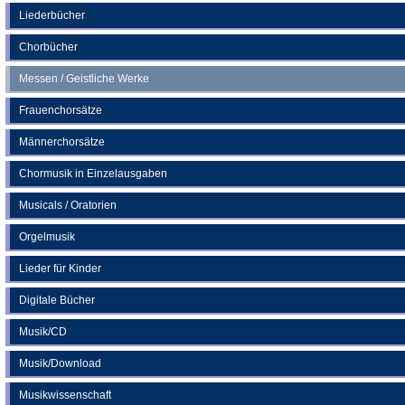
neuen
Liederbücher
Tab)
Chorbücher
Messen / Geistliche Werke
Frauenchorsätze
Männerchorsätze
Chormusik in Einzelausgaben
Musicals / Oratorien
Orgelmusik
Lieder für Kinder
Digitale Bücher
Musik/CD
Musik/Download
Musikwissenschaft