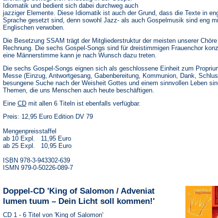
Idiomatik und bedient sich dabei durchweg auch
jazziger Elemente. Diese Idiomatik ist auch der Grund, dass die Texte in en
Sprache gesetzt sind, denn sowohl Jazz- als auch Gospelmusik sind eng m
Englischen verwoben.
Die Besetzung SSAM trägt der Mitgliederstruktur der meisten unserer Chöre
Rechnung. Die sechs Gospel-Songs sind für dreistimmigen Frauenchor konzi
eine Männerstimme kann je nach Wunsch dazu treten.
Die sechs Gospel-Songs eignen sich als geschlossene Einheit zum Proprium
Messe (Einzug, Antwortgesang, Gabenbereitung, Kommunion, Dank, Schlus
besungene Suche nach der Weisheit Gottes und einem sinnvollen Leben sin
Themen, die uns Menschen auch heute beschäftigen.
(Öffnet
Eine
CD
mit allen 6 Titeln ist ebenfalls verfügbar.
in
Preis: 12,95 Euro Edition DV 79
einem
neuen
Tab)
Mengenpreisstaffel
ab 10 Expl. 11,95 Euro
ab 25 Expl. 10,95 Euro
ISBN 978-3-943302-639
ISMN 979-0-50226-089-7
Doppel-CD 'King of Salomon / Adveniat
lumen tuum – Dein Licht soll kommen!'
CD 1 - 6 Titel von 'King of Salomon'