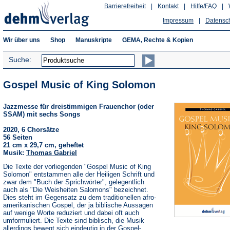
Barrierefreiheit
|
Kontakt
|
Hilfe/FAQ
|
Impressum
|
Datensc
Wir über uns
Shop
Manuskripte
GEMA, Rechte & Kopien
Suche:
Gospel Music of King Solomon
Jazzmesse für dreistimmigen Frauenchor (oder
SSAM) mit sechs Songs
2020, 6 Chorsätze
56 Seiten
21 cm x 29,7 cm, geheftet
Musik:
Thomas Gabriel
Die Texte der vorliegenden "Gospel Music of King
Solomon" entstammen alle der Heiligen Schrift und
zwar dem "Buch der Sprichwörter", gelegentlich
auch als "Die Weisheiten Salomons" bezeichnet.
Dies steht im Gegensatz zu dem traditionellen afro-
amerikanischen Gospel, der ja biblische Aussagen
auf wenige Worte reduziert und dabei oft auch
umformuliert. Die Texte sind biblisch, die Musik
allerdings bewegt sich eindeutig in der Gospel-