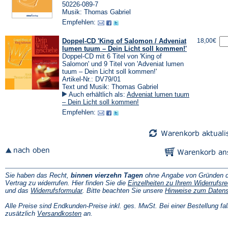
50226-089-7
Musik: Thomas Gabriel
Empfehlen:
Doppel-CD 'King of Salomon / Adveniat
18,00€
lumen tuum – Dein Licht soll kommen!'
Doppel-CD mit 6 Titel von 'King of
Salomon' und 9 Titel von 'Adveniat lumen
tuum – Dein Licht soll kommen!'
Artikel-Nr.: DV79/01
Text und Musik: Thomas Gabriel
Auch erhältlich als:
Adveniat lumen tuum
– Dein Licht soll kommen!
Empfehlen:
Sie haben das Recht,
binnen vierzehn Tagen
ohne Angabe von Gründen d
Vertrag zu widerrufen. Hier finden Sie die
Einzelheiten zu Ihrem Widerrufsre
(Öffnet
und das
Widerrufsformular
. Bitte beachten Sie unsere
Hinweise zum Daten
in
einem
Alle Preise sind Endkunden-Preise inkl. ges. MwSt. Bei einer Bestellung fal
neuen
(Öffnet
zusätzlich
Versandkosten
an.
Tab)
in
einem