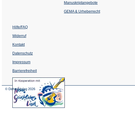
einem
Manuskriptangebote
neuen
Tab)
GEMA & Urheberrecht
Hilfe/FAQ
Widerruf
Kontakt
Datenschutz
Impressum
Barrierefreiheit
(Öffnet
in
einem
© Dehm Verlag
2026
neuen
Tab)