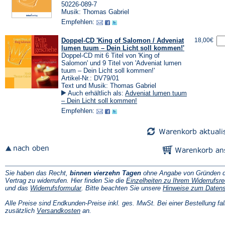
50226-089-7
Musik: Thomas Gabriel
Empfehlen:
Doppel-CD 'King of Salomon / Adveniat
18,00€
lumen tuum – Dein Licht soll kommen!'
Doppel-CD mit 6 Titel von 'King of
Salomon' und 9 Titel von 'Adveniat lumen
tuum – Dein Licht soll kommen!'
Artikel-Nr.: DV79/01
Text und Musik: Thomas Gabriel
Auch erhältlich als:
Adveniat lumen tuum
– Dein Licht soll kommen!
Empfehlen:
Sie haben das Recht,
binnen vierzehn Tagen
ohne Angabe von Gründen d
Vertrag zu widerrufen. Hier finden Sie die
Einzelheiten zu Ihrem Widerrufsre
(Öffnet
und das
Widerrufsformular
. Bitte beachten Sie unsere
Hinweise zum Daten
in
einem
Alle Preise sind Endkunden-Preise inkl. ges. MwSt. Bei einer Bestellung fal
neuen
(Öffnet
zusätzlich
Versandkosten
an.
Tab)
in
einem