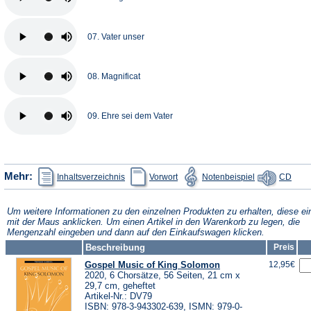
07. Vater unser
08. Magnificat
09. Ehre sei dem Vater
(Öffnet
(Öffnet
(Öffnet
(Öffn
Mehr:
Inhaltsverzeichnis
Vorwort
Notenbeispiel
CD
in
in
in
in
einem
einem
einem
eine
neuen
neuen
neuen
neue
Tab)
Tab)
Tab)
Tab)
Um weitere Informationen zu den einzelnen Produkten zu erhalten, diese ei
mit der Maus anklicken. Um einen Artikel in den Warenkorb zu legen, die
Mengenzahl eingeben und dann auf den Einkaufswagen klicken.
Beschreibung
Preis
Gospel Music of King Solomon
12,95€
2020, 6 Chorsätze, 56 Seiten, 21 cm x
29,7 cm, geheftet
Artikel-Nr.: DV79
ISBN: 978-3-943302-639, ISMN: 979-0-