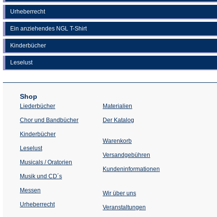
Urheberrecht
Ein anziehendes NGL T-Shirt
Kinderbücher
Leselust
Shop
Liederbücher
Materialien
(Öffnet
Chor und Bandbücher
Der Katalog
in
einem
Kinderbücher
neuen
Warenkorb
Tab)
Leselust
Versandgebühren
Musicals / Oratorien
Kundeninformationen
Musik und CD´s
Messen
Wir über uns
Urheberrecht
(Öffnet
Veranstaltungen
in