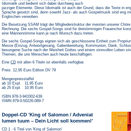
Idiomatik und bedient sich dabei durchweg auch
jazziger Elemente. Diese Idiomatik ist auch der Grund, dass die Texte in en
Sprache gesetzt sind, denn sowohl Jazz- als auch Gospelmusik sind eng m
Englischen verwoben.
Die Besetzung SSAM trägt der Mitgliederstruktur der meisten unserer Chöre
Rechnung. Die sechs Gospel-Songs sind für dreistimmigen Frauenchor konzi
eine Männerstimme kann je nach Wunsch dazu treten.
Die sechs Gospel-Songs eignen sich als geschlossene Einheit zum Proprium
Messe (Einzug, Antwortgesang, Gabenbereitung, Kommunion, Dank, Schlus
besungene Suche nach der Weisheit Gottes und einem sinnvollen Leben sin
Themen, die uns Menschen auch heute beschäftigen.
(Öffnet
Eine
CD
mit allen 6 Titeln ist ebenfalls verfügbar.
in
Preis: 12,95 Euro Edition DV 79
einem
neuen
Tab)
Mengenpreisstaffel
ab 10 Expl. 11,95 Euro
ab 25 Expl. 10,95 Euro
ISBN 978-3-943302-639
ISMN 979-0-50226-089-7
Doppel-CD 'King of Salomon / Adveniat
lumen tuum – Dein Licht soll kommen!'
CD 1 - 6 Titel von 'King of Salomon'