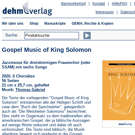
Barrierefreiheit
|
Kontakt
|
Hilfe/FAQ
|
Impressum
|
Datensc
Wir über uns
Shop
Manuskripte
GEMA, Rechte & Kopien
Suche:
Gospel Music of King Solomon
Jazzmesse für dreistimmigen Frauenchor (oder
SSAM) mit sechs Songs
2020, 6 Chorsätze
56 Seiten
21 cm x 29,7 cm, geheftet
Musik:
Thomas Gabriel
Die Texte der vorliegenden "Gospel Music of King
Solomon" entstammen alle der Heiligen Schrift und
zwar dem "Buch der Sprichwörter", gelegentlich
auch als "Die Weisheiten Salomons" bezeichnet.
Dies steht im Gegensatz zu dem traditionellen afro-
amerikanischen Gospel, der ja biblische Aussagen
auf wenige Worte reduziert und dabei oft auch
umformuliert. Die Texte sind biblisch, die Musik
allerdings bewegt sich eindeutig in der Gospel-