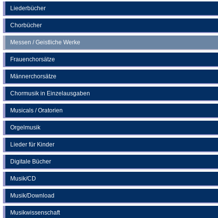
neuen
Liederbücher
Tab)
Chorbücher
Messen / Geistliche Werke
Frauenchorsätze
Männerchorsätze
Chormusik in Einzelausgaben
Musicals / Oratorien
Orgelmusik
Lieder für Kinder
Digitale Bücher
Musik/CD
Musik/Download
Musikwissenschaft