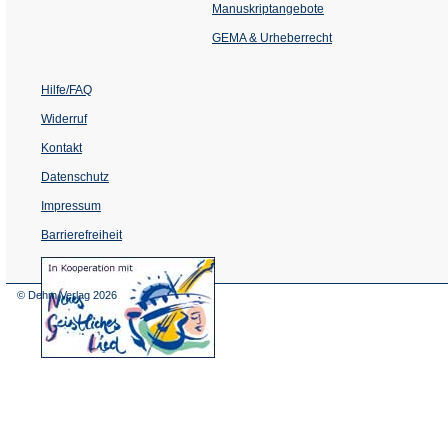
einem
Manuskriptangebote
neuen
Tab)
GEMA & Urheberrecht
Hilfe/FAQ
Widerruf
Kontakt
Datenschutz
Impressum
Barrierefreiheit
(Öffnet
in
einem
© Dehm Verlag
2026
neuen
Tab)