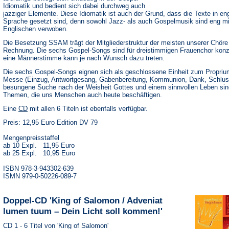
Idiomatik und bedient sich dabei durchweg auch
jazziger Elemente. Diese Idiomatik ist auch der Grund, dass die Texte in en
Sprache gesetzt sind, denn sowohl Jazz- als auch Gospelmusik sind eng m
Englischen verwoben.
Die Besetzung SSAM trägt der Mitgliederstruktur der meisten unserer Chöre
Rechnung. Die sechs Gospel-Songs sind für dreistimmigen Frauenchor konzi
eine Männerstimme kann je nach Wunsch dazu treten.
Die sechs Gospel-Songs eignen sich als geschlossene Einheit zum Proprium
Messe (Einzug, Antwortgesang, Gabenbereitung, Kommunion, Dank, Schlus
besungene Suche nach der Weisheit Gottes und einem sinnvollen Leben sin
Themen, die uns Menschen auch heute beschäftigen.
(Öffnet
Eine
CD
mit allen 6 Titeln ist ebenfalls verfügbar.
in
Preis: 12,95 Euro Edition DV 79
einem
neuen
Tab)
Mengenpreisstaffel
ab 10 Expl. 11,95 Euro
ab 25 Expl. 10,95 Euro
ISBN 978-3-943302-639
ISMN 979-0-50226-089-7
Doppel-CD 'King of Salomon / Adveniat
lumen tuum – Dein Licht soll kommen!'
CD 1 - 6 Titel von 'King of Salomon'