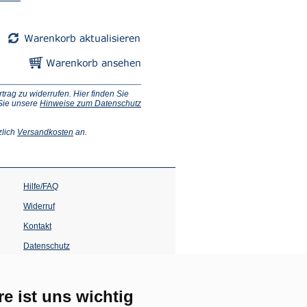
ag zu widerrufen. Hier finden Sie
 Sie unsere
Hinweise zum Datenschutz
(Öffnet
zlich
Versandkosten
an.
in
einem
neuen
Tab)
Hilfe/FAQ
Widerruf
Kontakt
Datenschutz
Impressum
Barrierefreiheit
re ist uns wichtig
(Öffnet