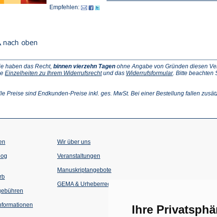
Empfehlen:
ie haben das Recht,
binnen vierzehn Tagen
ohne Angabe von Gründen diesen Vertr
(Öffnet
(Öffnet
ie
Einzelheiten zu Ihrem Widerrufsrecht
und das
Widerrufsformular
. Bitte beachten
ffnet
in
in
einem
einem
inem
neuen
neuen
lle Preise sind Endkunden-Preise inkl. ges. MwSt. Bei einer Bestellung fallen zusät
euen
Tab)
Tab)
ab)
en
Wir über uns
(Öffnet
(Öffnet
log
Veranstaltungen
in
in
einem
einem
Manuskriptangebote
neuen
neuen
rb
Tab)
Tab)
GEMA & Urheberrecht
gebühren
formationen
Ihre Privatsphä