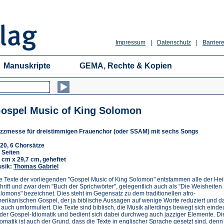
Impressum
|
Datenschutz
|
Barriere
Manuskripte
GEMA, Rechte & Kopien
ospel Music of King Solomon
zzmesse für dreistimmigen Frauenchor (oder SSAM) mit sechs Songs
20, 6 Chorsätze
 Seiten
 cm x 29,7 cm, geheftet
sik:
Thomas Gabriel
e Texte der vorliegenden "Gospel Music of King Solomon" entstammen alle der Hei
hrift und zwar dem "Buch der Sprichwörter", gelegentlich auch als "Die Weisheiten
lomons" bezeichnet. Dies steht im Gegensatz zu dem traditionellen afro-
erikanischen Gospel, der ja biblische Aussagen auf wenige Worte reduziert und d
t auch umformuliert. Die Texte sind biblisch, die Musik allerdings bewegt sich einde
 der Gospel-Idiomatik und bedient sich dabei durchweg auch jazziger Elemente. D
iomatik ist auch der Grund, dass die Texte in englischer Sprache gesetzt sind, denn