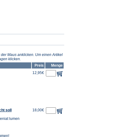
 der Maus anklicken. Um einen Artikel
gen klicken.
Preis
Menge
12,95€
ht soll
18,00€
veniat lumen
ommen!