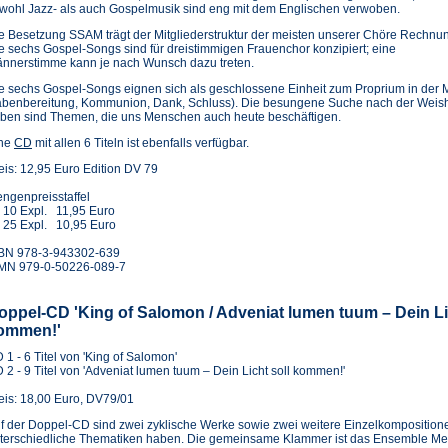
wohl Jazz- als auch Gospelmusik sind eng mit dem Englischen verwoben.
e Besetzung SSAM trägt der Mitgliederstruktur der meisten unserer Chöre Rechnu
e sechs Gospel-Songs sind für dreistimmigen Frauenchor konzipiert; eine
nnerstimme kann je nach Wunsch dazu treten.
e sechs Gospel-Songs eignen sich als geschlossene Einheit zum Proprium in der 
benbereitung, Kommunion, Dank, Schluss). Die besungene Suche nach der Weishe
ben sind Themen, die uns Menschen auch heute beschäftigen.
(Öffnet
ne
CD
mit allen 6 Titeln ist ebenfalls verfügbar.
in
eis: 12,95 Euro Edition DV 79
einem
neuen
ngenpreisstaffel
Tab)
 10 Expl. 11,95 Euro
 25 Expl. 10,95 Euro
BN 978-3-943302-639
MN 979-0-50226-089-7
oppel-CD 'King of Salomon / Adveniat lumen tuum – Dein Li
ommen!'
 1 - 6 Titel von 'King of Salomon'
 2 - 9 Titel von 'Adveniat lumen tuum – Dein Licht soll kommen!'
eis: 18,00 Euro, DV79/01
f der Doppel-CD sind zwei zyklische Werke sowie zwei weitere Einzelkompositione
terschiedliche Thematiken haben. Die gemeinsame Klammer ist das Ensemble M