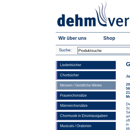
Wir über uns
Shop
Suche:
G
Liederbücher
Chorbücher
Ja
20
Messen / Geistliche Werke
56
21
Frauenchorsätze
Mu
Di
Männerchorsätze
Sc
Sa
Chormusik in Einzelausgaben
am
of
in
Musicals / Oratorien
Id