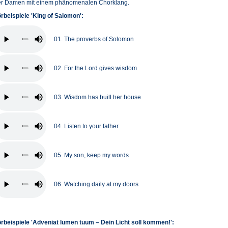
er Damen mit einem phänomenalen Chorklang.
rbeispiele 'King of Salomon':
01. The proverbs of Solomon
02. For the Lord gives wisdom
03. Wisdom has built her house
04. Listen to your father
05. My son, keep my words
06. Watching daily at my doors
rbeispiele 'Adveniat lumen tuum – Dein Licht soll kommen!':