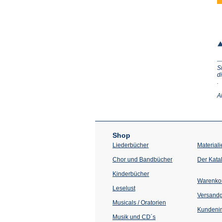
S
d
(Ö
.
in
e
A
n
T
Shop
Liederbücher
Materiali
Chor und Bandbücher
Der Kata
Kinderbücher
Warenko
Leselust
Versand
Musicals / Oratorien
Kundenin
Musik und CD´s