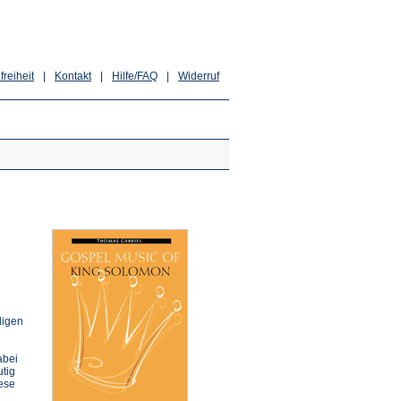
freiheit
|
Kontakt
|
Hilfe/FAQ
|
Widerruf
ligen
abei
utig
iese