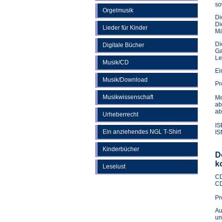
so
Orgelmusik
Di
Di
Lieder für Kinder
Mä
Di
Digitale Bücher
Ga
Le
Musik/CD
Ei
Musik/Download
Pr
Musikwissenschaft
Me
ab
ab
Urheberrecht
IS
Ein anziehendes NGL T-Shirt
IS
Kinderbücher
D
k
Leselust
CD
CD
Pr
Au
un