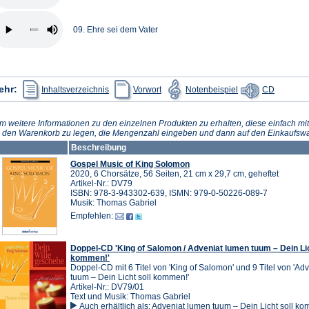
09. Ehre sei dem Vater
(Öffnet
(Öffnet
(Öffnet
(Öffnet
ehr:
Inhaltsverzeichnis
Vorwort
Notenbeispiel
CD
in
in
in
in
einem
einem
einem
einem
neuen
neuen
neuen
neuen
Tab)
Tab)
Tab)
Tab)
m weitere Informationen zu den einzelnen Produkten zu erhalten, diese einfach mit
n den Warenkorb zu legen, die Mengenzahl eingeben und dann auf den Einkaufswa
Beschreibung
Gospel Music of King Solomon
2020, 6 Chorsätze, 56 Seiten, 21 cm x 29,7 cm, geheftet
Artikel-Nr.: DV79
ISBN: 978-3-943302-639, ISMN: 979-0-50226-089-7
Musik: Thomas Gabriel
Empfehlen:
Doppel-CD 'King of Salomon / Adveniat lumen tuum – Dein Lic
kommen!'
Doppel-CD mit 6 Titel von 'King of Salomon' und 9 Titel von 'Ad
tuum – Dein Licht soll kommen!'
Artikel-Nr.: DV79/01
Text und Musik: Thomas Gabriel
Auch erhältlich als:
Adveniat lumen tuum – Dein Licht soll k