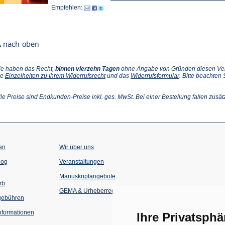
Empfehlen:
ie haben das Recht,
binnen vierzehn Tagen
ohne Angabe von Gründen diesen Vertr
(Öffnet
(Öffnet
ie
Einzelheiten zu Ihrem Widerrufsrecht
und das
Widerrufsformular
. Bitte beachten
ffnet
in
in
einem
einem
inem
neuen
neuen
lle Preise sind Endkunden-Preise inkl. ges. MwSt. Bei einer Bestellung fallen zusät
euen
Tab)
Tab)
ab)
en
Wir über uns
(Öffnet
(Öffnet
log
Veranstaltungen
in
in
einem
einem
Manuskriptangebote
neuen
neuen
rb
Tab)
Tab)
GEMA & Urheberrecht
gebühren
formationen
Ihre Privatsphä