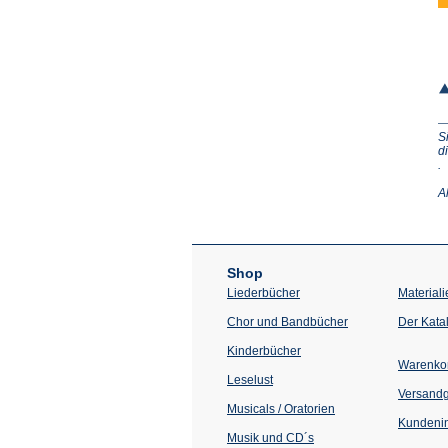
S
d
(Ö
.
in
e
A
n
T
Shop
Liederbücher
Materiali
Chor und Bandbücher
Der Kata
Kinderbücher
Warenko
Leselust
Versand
Musicals / Oratorien
Kundenin
Musik und CD´s