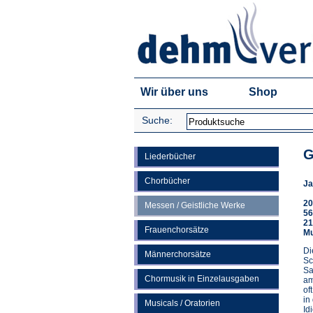
Wir über uns
Shop
Suche:
G
Liederbücher
Chorbücher
Ja
20
Messen / Geistliche Werke
56
21
Frauenchorsätze
Mu
Di
Männerchorsätze
Sc
Sa
Chormusik in Einzelausgaben
am
of
in
Musicals / Oratorien
Id