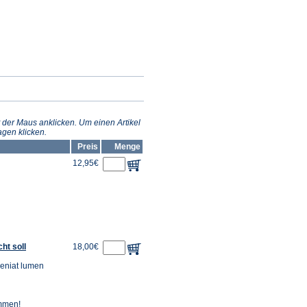
 der Maus anklicken. Um einen Artikel
gen klicken.
Preis
Menge
12,95€
ht soll
18,00€
veniat lumen
ommen!