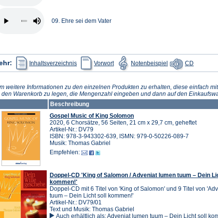
09. Ehre sei dem Vater
(Öffnet
(Öffnet
(Öffnet
(Öffnet
ehr:
Inhaltsverzeichnis
Vorwort
Notenbeispiel
CD
in
in
in
in
einem
einem
einem
einem
neuen
neuen
neuen
neuen
Tab)
Tab)
Tab)
Tab)
m weitere Informationen zu den einzelnen Produkten zu erhalten, diese einfach mit
n den Warenkorb zu legen, die Mengenzahl eingeben und dann auf den Einkaufswa
Beschreibung
Gospel Music of King Solomon
2020, 6 Chorsätze, 56 Seiten, 21 cm x 29,7 cm, geheftet
Artikel-Nr.: DV79
ISBN: 978-3-943302-639, ISMN: 979-0-50226-089-7
Musik: Thomas Gabriel
Empfehlen:
Doppel-CD 'King of Salomon / Adveniat lumen tuum – Dein Lic
kommen!'
Doppel-CD mit 6 Titel von 'King of Salomon' und 9 Titel von 'Ad
tuum – Dein Licht soll kommen!'
Artikel-Nr.: DV79/01
Text und Musik: Thomas Gabriel
Auch erhältlich als:
Adveniat lumen tuum – Dein Licht soll k