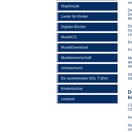
so
Orgelmusik
Di
Di
Lieder für Kinder
Mä
Di
Digitale Bücher
Ga
Le
Musik/CD
Ei
Musik/Download
Pr
Musikwissenschaft
Me
ab
ab
Urheberrecht
IS
Ein anziehendes NGL T-Shirt
IS
Kinderbücher
D
k
Leselust
CD
CD
Pr
Au
un