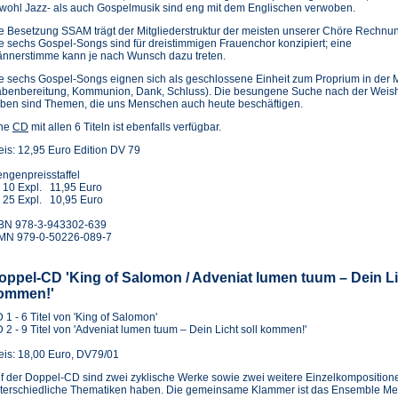
wohl Jazz- als auch Gospelmusik sind eng mit dem Englischen verwoben.
e Besetzung SSAM trägt der Mitgliederstruktur der meisten unserer Chöre Rechnu
e sechs Gospel-Songs sind für dreistimmigen Frauenchor konzipiert; eine
nnerstimme kann je nach Wunsch dazu treten.
e sechs Gospel-Songs eignen sich als geschlossene Einheit zum Proprium in der 
benbereitung, Kommunion, Dank, Schluss). Die besungene Suche nach der Weishe
ben sind Themen, die uns Menschen auch heute beschäftigen.
(Öffnet
ne
CD
mit allen 6 Titeln ist ebenfalls verfügbar.
in
eis: 12,95 Euro Edition DV 79
einem
neuen
ngenpreisstaffel
Tab)
 10 Expl. 11,95 Euro
 25 Expl. 10,95 Euro
BN 978-3-943302-639
MN 979-0-50226-089-7
oppel-CD 'King of Salomon / Adveniat lumen tuum – Dein Li
ommen!'
 1 - 6 Titel von 'King of Salomon'
 2 - 9 Titel von 'Adveniat lumen tuum – Dein Licht soll kommen!'
eis: 18,00 Euro, DV79/01
f der Doppel-CD sind zwei zyklische Werke sowie zwei weitere Einzelkompositione
terschiedliche Thematiken haben. Die gemeinsame Klammer ist das Ensemble M