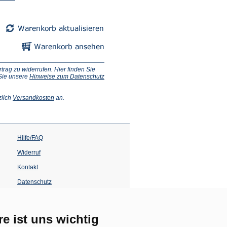
ag zu widerrufen. Hier finden Sie
 Sie unsere
Hinweise zum Datenschutz
(Öffnet
zlich
Versandkosten
an.
in
einem
neuen
Tab)
Hilfe/FAQ
Widerruf
Kontakt
Datenschutz
Impressum
Barrierefreiheit
re ist uns wichtig
(Öffnet