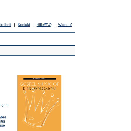
freiheit
|
Kontakt
|
Hilfe/FAQ
|
Widerruf
ligen
abei
utig
iese