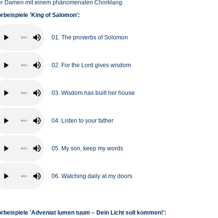
er Damen mit einem phänomenalen Chorklang.
rbeispiele 'King of Salomon':
01. The proverbs of Solomon
02. For the Lord gives wisdom
03. Wisdom has built her house
04. Listen to your father
05. My son, keep my words
06. Watching daily at my doors
rbeispiele 'Adveniat lumen tuum – Dein Licht soll kommen!':