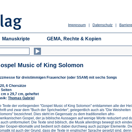
Impressum
|
Datenschutz
|
Barriere
Manuskripte
GEMA, Rechte & Kopien
ospel Music of King Solomon
zzmesse für dreistimmigen Frauenchor (oder SSAM) mit sechs Songs
20, 6 Chorsätze
 Seiten
 cm x 29,7 cm, geheftet
sik:
Thomas Gabriel
e Texte der vorliegenden "Gospel Music of King Solomon" entstammen alle der Hei
hrift und zwar dem "Buch der Sprichwörter", gelegentlich auch als "Die Weisheiten
lomons" bezeichnet. Dies steht im Gegensatz zu dem traditionellen afro-
erikanischen Gospel, der ja biblische Aussagen auf wenige Worte reduziert und d
t auch umformuliert. Die Texte sind biblisch, die Musik allerdings bewegt sich einde
 der Gospel-Idiomatik und bedient sich dabei durchweg auch jazziger Elemente. D
iomatik ist auch der Grund, dass die Texte in englischer Sprache gesetzt sind, denn