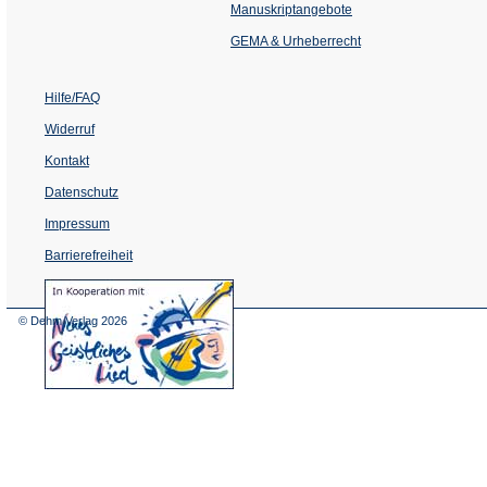
einem
Manuskriptangebote
neuen
Tab)
GEMA & Urheberrecht
Hilfe/FAQ
Widerruf
Kontakt
Datenschutz
Impressum
Barrierefreiheit
(Öffnet
in
einem
© Dehm Verlag
2026
neuen
Tab)