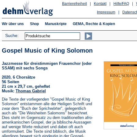
Barrierefreiheit
|
Kontakt
|
Hilfe/FAQ
|
Impressum
|
Datensc
Wir über uns
Shop
Manuskripte
GEMA, Rechte & Kopien
Suche:
Gospel Music of King Solomon
Jazzmesse für dreistimmigen Frauenchor (oder
SSAM) mit sechs Songs
2020, 6 Chorsätze
56 Seiten
21 cm x 29,7 cm, geheftet
Musik:
Thomas Gabriel
Die Texte der vorliegenden "Gospel Music of King
Solomon" entstammen alle der Heiligen Schrift und
zwar dem "Buch der Sprichwörter", gelegentlich
auch als "Die Weisheiten Salomons" bezeichnet.
Dies steht im Gegensatz zu dem traditionellen afro-
amerikanischen Gospel, der ja biblische Aussagen
auf wenige Worte reduziert und dabei oft auch
umformuliert. Die Texte sind biblisch, die Musik
allerdings bewegt sich eindeutig in der Gospel-