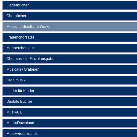
neuen
Liederbücher
Tab)
Chorbücher
Messen / Geistliche Werke
Frauenchorsätze
Männerchorsätze
Chormusik in Einzelausgaben
Musicals / Oratorien
Orgelmusik
Lieder für Kinder
Digitale Bücher
Musik/CD
Musik/Download
Musikwissenschaft