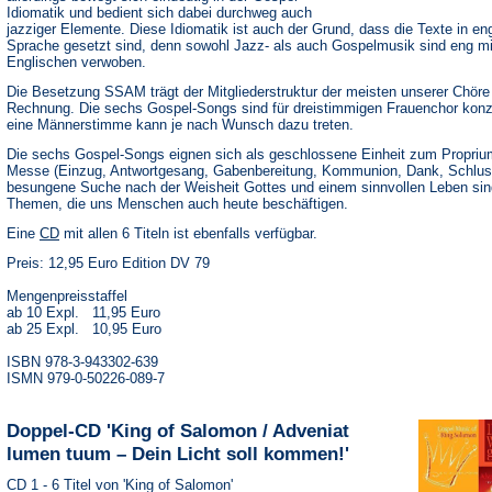
Idiomatik und bedient sich dabei durchweg auch
jazziger Elemente. Diese Idiomatik ist auch der Grund, dass die Texte in en
Sprache gesetzt sind, denn sowohl Jazz- als auch Gospelmusik sind eng m
Englischen verwoben.
Die Besetzung SSAM trägt der Mitgliederstruktur der meisten unserer Chöre
Rechnung. Die sechs Gospel-Songs sind für dreistimmigen Frauenchor konzi
eine Männerstimme kann je nach Wunsch dazu treten.
Die sechs Gospel-Songs eignen sich als geschlossene Einheit zum Proprium
Messe (Einzug, Antwortgesang, Gabenbereitung, Kommunion, Dank, Schlus
besungene Suche nach der Weisheit Gottes und einem sinnvollen Leben sin
Themen, die uns Menschen auch heute beschäftigen.
(Öffnet
Eine
CD
mit allen 6 Titeln ist ebenfalls verfügbar.
in
Preis: 12,95 Euro Edition DV 79
einem
neuen
Tab)
Mengenpreisstaffel
ab 10 Expl. 11,95 Euro
ab 25 Expl. 10,95 Euro
ISBN 978-3-943302-639
ISMN 979-0-50226-089-7
Doppel-CD 'King of Salomon / Adveniat
lumen tuum – Dein Licht soll kommen!'
CD 1 - 6 Titel von 'King of Salomon'