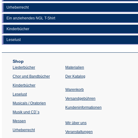
Urheberrecht
Ein anziehendes NGL T-Shirt
Kinderbücher
Leselust
Shop
Liederbücher
Materialien
(Öffnet
Chor und Bandbücher
Der Katalog
in
einem
Kinderbücher
neuen
Warenkorb
Tab)
Leselust
Versandgebühren
Musicals / Oratorien
Kundeninformationen
Musik und CD´s
Messen
Wir über uns
Urheberrecht
(Öffnet
Veranstaltungen
in