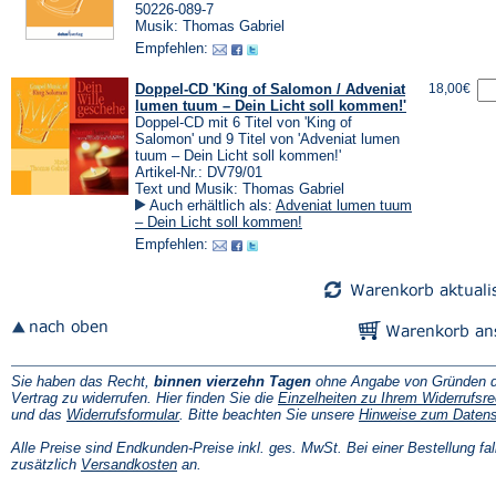
50226-089-7
Musik: Thomas Gabriel
Empfehlen:
Doppel-CD 'King of Salomon / Adveniat
18,00€
lumen tuum – Dein Licht soll kommen!'
Doppel-CD mit 6 Titel von 'King of
Salomon' und 9 Titel von 'Adveniat lumen
tuum – Dein Licht soll kommen!'
Artikel-Nr.: DV79/01
Text und Musik: Thomas Gabriel
Auch erhältlich als:
Adveniat lumen tuum
– Dein Licht soll kommen!
Empfehlen:
Sie haben das Recht,
binnen vierzehn Tagen
ohne Angabe von Gründen d
Vertrag zu widerrufen. Hier finden Sie die
Einzelheiten zu Ihrem Widerrufsre
(Öffnet
und das
Widerrufsformular
. Bitte beachten Sie unsere
Hinweise zum Daten
in
einem
Alle Preise sind Endkunden-Preise inkl. ges. MwSt. Bei einer Bestellung fal
neuen
(Öffnet
zusätzlich
Versandkosten
an.
Tab)
in
einem