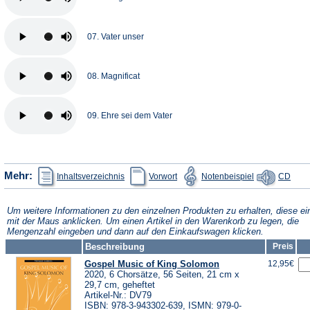
07. Vater unser
08. Magnificat
09. Ehre sei dem Vater
(Öffnet
(Öffnet
(Öffnet
(Öffn
Mehr:
Inhaltsverzeichnis
Vorwort
Notenbeispiel
CD
in
in
in
in
einem
einem
einem
eine
neuen
neuen
neuen
neue
Tab)
Tab)
Tab)
Tab)
Um weitere Informationen zu den einzelnen Produkten zu erhalten, diese ei
mit der Maus anklicken. Um einen Artikel in den Warenkorb zu legen, die
Mengenzahl eingeben und dann auf den Einkaufswagen klicken.
Beschreibung
Preis
Gospel Music of King Solomon
12,95€
2020, 6 Chorsätze, 56 Seiten, 21 cm x
29,7 cm, geheftet
Artikel-Nr.: DV79
ISBN: 978-3-943302-639, ISMN: 979-0-