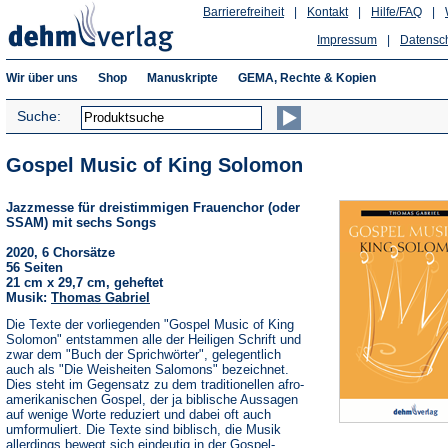
Barrierefreiheit
|
Kontakt
|
Hilfe/FAQ
|
Impressum
|
Datensc
Wir über uns
Shop
Manuskripte
GEMA, Rechte & Kopien
Suche:
Gospel Music of King Solomon
Jazzmesse für dreistimmigen Frauenchor (oder
SSAM) mit sechs Songs
2020, 6 Chorsätze
56 Seiten
21 cm x 29,7 cm, geheftet
Musik:
Thomas Gabriel
Die Texte der vorliegenden "Gospel Music of King
Solomon" entstammen alle der Heiligen Schrift und
zwar dem "Buch der Sprichwörter", gelegentlich
auch als "Die Weisheiten Salomons" bezeichnet.
Dies steht im Gegensatz zu dem traditionellen afro-
amerikanischen Gospel, der ja biblische Aussagen
auf wenige Worte reduziert und dabei oft auch
umformuliert. Die Texte sind biblisch, die Musik
allerdings bewegt sich eindeutig in der Gospel-