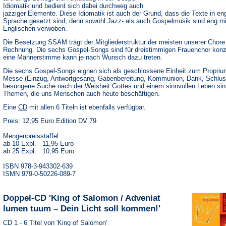
Idiomatik und bedient sich dabei durchweg auch
jazziger Elemente. Diese Idiomatik ist auch der Grund, dass die Texte in en
Sprache gesetzt sind, denn sowohl Jazz- als auch Gospelmusik sind eng m
Englischen verwoben.
Die Besetzung SSAM trägt der Mitgliederstruktur der meisten unserer Chöre
Rechnung. Die sechs Gospel-Songs sind für dreistimmigen Frauenchor konzi
eine Männerstimme kann je nach Wunsch dazu treten.
Die sechs Gospel-Songs eignen sich als geschlossene Einheit zum Proprium
Messe (Einzug, Antwortgesang, Gabenbereitung, Kommunion, Dank, Schlus
besungene Suche nach der Weisheit Gottes und einem sinnvollen Leben sin
Themen, die uns Menschen auch heute beschäftigen.
(Öffnet
Eine
CD
mit allen 6 Titeln ist ebenfalls verfügbar.
in
Preis: 12,95 Euro Edition DV 79
einem
neuen
Tab)
Mengenpreisstaffel
ab 10 Expl. 11,95 Euro
ab 25 Expl. 10,95 Euro
ISBN 978-3-943302-639
ISMN 979-0-50226-089-7
Doppel-CD 'King of Salomon / Adveniat
lumen tuum – Dein Licht soll kommen!'
CD 1 - 6 Titel von 'King of Salomon'