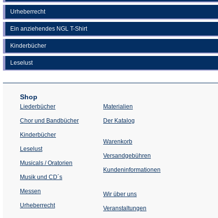
Urheberrecht
Ein anziehendes NGL T-Shirt
Kinderbücher
Leselust
Shop
Liederbücher
Materialien
(Öffnet
Chor und Bandbücher
Der Katalog
in
einem
Kinderbücher
neuen
Warenkorb
Tab)
Leselust
Versandgebühren
Musicals / Oratorien
Kundeninformationen
Musik und CD´s
Messen
Wir über uns
Urheberrecht
(Öffnet
Veranstaltungen
in