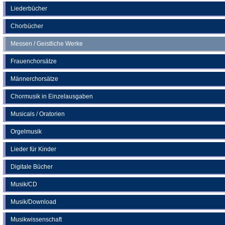
neuen
Liederbücher
Tab)
Chorbücher
Messen / Geistliche Werke
Frauenchorsätze
Männerchorsätze
Chormusik in Einzelausgaben
Musicals / Oratorien
Orgelmusik
Lieder für Kinder
Digitale Bücher
Musik/CD
Musik/Download
Musikwissenschaft