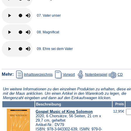
07. Vater unser
08. Magnificat
09. Ehre sei dem Vater
(Öffnet
(Öffnet
(Öffnet
(Öffn
Mehr:
Inhaltsverzeichnis
Vorwort
Notenbeispiel
CD
in
in
in
in
einem
einem
einem
eine
neuen
neuen
neuen
neue
Tab)
Tab)
Tab)
Tab)
Um weitere Informationen zu den einzelnen Produkten zu erhalten, diese ei
mit der Maus anklicken. Um einen Artikel in den Warenkorb zu legen, die
Mengenzahl eingeben und dann auf den Einkaufswagen klicken.
Beschreibung
Preis
Gospel Music of King Solomon
12,95€
2020, 6 Chorsätze, 56 Seiten, 21 cm x
29,7 cm, geheftet
Artikel-Nr.: DV79
ISBN: 978-3-943302-639, ISMN: 979-0-