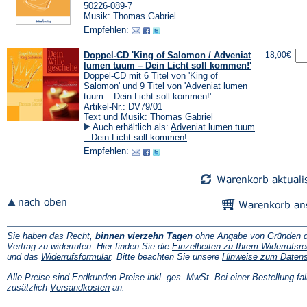
50226-089-7
Musik: Thomas Gabriel
Empfehlen:
Doppel-CD 'King of Salomon / Adveniat
18,00€
lumen tuum – Dein Licht soll kommen!'
Doppel-CD mit 6 Titel von 'King of
Salomon' und 9 Titel von 'Adveniat lumen
tuum – Dein Licht soll kommen!'
Artikel-Nr.: DV79/01
Text und Musik: Thomas Gabriel
Auch erhältlich als:
Adveniat lumen tuum
– Dein Licht soll kommen!
Empfehlen:
Sie haben das Recht,
binnen vierzehn Tagen
ohne Angabe von Gründen d
Vertrag zu widerrufen. Hier finden Sie die
Einzelheiten zu Ihrem Widerrufsre
(Öffnet
und das
Widerrufsformular
. Bitte beachten Sie unsere
Hinweise zum Daten
in
einem
Alle Preise sind Endkunden-Preise inkl. ges. MwSt. Bei einer Bestellung fal
neuen
(Öffnet
zusätzlich
Versandkosten
an.
Tab)
in
einem