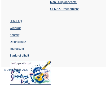
einem
Manuskriptangebote
neuen
Tab)
GEMA & Urheberrecht
Hilfe/FAQ
Widerruf
Kontakt
Datenschutz
Impressum
Barrierefreiheit
(Öffnet
in
einem
© Dehm Verlag
2026
neuen
Tab)