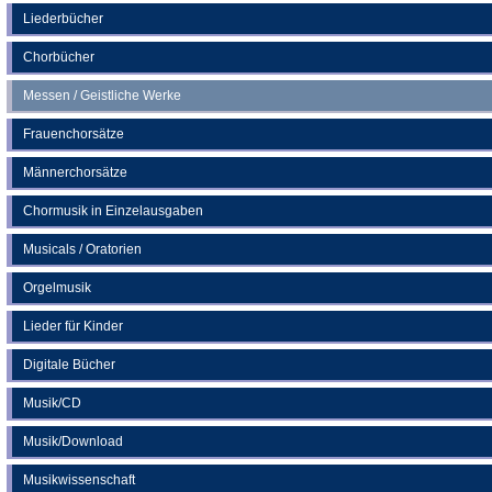
neuen
Liederbücher
Tab)
Chorbücher
Messen / Geistliche Werke
Frauenchorsätze
Männerchorsätze
Chormusik in Einzelausgaben
Musicals / Oratorien
Orgelmusik
Lieder für Kinder
Digitale Bücher
Musik/CD
Musik/Download
Musikwissenschaft