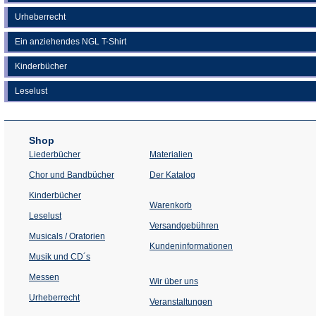
Urheberrecht
Ein anziehendes NGL T-Shirt
Kinderbücher
Leselust
Shop
Liederbücher
Materialien
(Öffnet
Chor und Bandbücher
Der Katalog
in
einem
Kinderbücher
neuen
Warenkorb
Tab)
Leselust
Versandgebühren
Musicals / Oratorien
Kundeninformationen
Musik und CD´s
Messen
Wir über uns
Urheberrecht
(Öffnet
Veranstaltungen
in