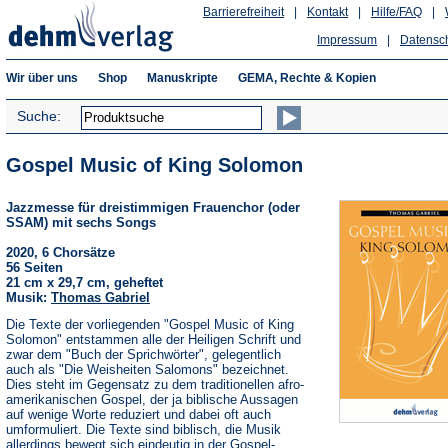
Barrierefreiheit
|
Kontakt
|
Hilfe/FAQ
|
Impressum
|
Datensc
Wir über uns
Shop
Manuskripte
GEMA, Rechte & Kopien
Suche:
Gospel Music of King Solomon
Jazzmesse für dreistimmigen Frauenchor (oder
SSAM) mit sechs Songs
2020, 6 Chorsätze
56 Seiten
21 cm x 29,7 cm, geheftet
Musik:
Thomas Gabriel
Die Texte der vorliegenden "Gospel Music of King
Solomon" entstammen alle der Heiligen Schrift und
zwar dem "Buch der Sprichwörter", gelegentlich
auch als "Die Weisheiten Salomons" bezeichnet.
Dies steht im Gegensatz zu dem traditionellen afro-
amerikanischen Gospel, der ja biblische Aussagen
auf wenige Worte reduziert und dabei oft auch
umformuliert. Die Texte sind biblisch, die Musik
allerdings bewegt sich eindeutig in der Gospel-