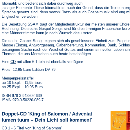
Idiomatik und bedient sich dabei durchweg auch
jazziger Elemente. Diese Idiomatik ist auch der Grund, dass die Texte in en
Sprache gesetzt sind, denn sowohl Jazz- als auch Gospelmusik sind eng m
Englischen verwoben.
Die Besetzung SSAM trägt der Mitgliederstruktur der meisten unserer Chöre
Rechnung. Die sechs Gospel-Songs sind für dreistimmigen Frauenchor konzi
eine Männerstimme kann je nach Wunsch dazu treten.
Die sechs Gospel-Songs eignen sich als geschlossene Einheit zum Proprium
Messe (Einzug, Antwortgesang, Gabenbereitung, Kommunion, Dank, Schlus
besungene Suche nach der Weisheit Gottes und einem sinnvollen Leben sin
Themen, die uns Menschen auch heute beschäftigen.
(Öffnet
Eine
CD
mit allen 6 Titeln ist ebenfalls verfügbar.
in
Preis: 12,95 Euro Edition DV 79
einem
neuen
Tab)
Mengenpreisstaffel
ab 10 Expl. 11,95 Euro
ab 25 Expl. 10,95 Euro
ISBN 978-3-943302-639
ISMN 979-0-50226-089-7
Doppel-CD 'King of Salomon / Adveniat
lumen tuum – Dein Licht soll kommen!'
CD 1 - 6 Titel von 'King of Salomon'