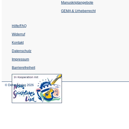
einem
Manuskriptangebote
neuen
Tab)
GEMA & Urheberrecht
Hilfe/FAQ
Widerruf
Kontakt
Datenschutz
Impressum
Barrierefreiheit
(Öffnet
in
einem
© Dehm Verlag
2026
neuen
Tab)