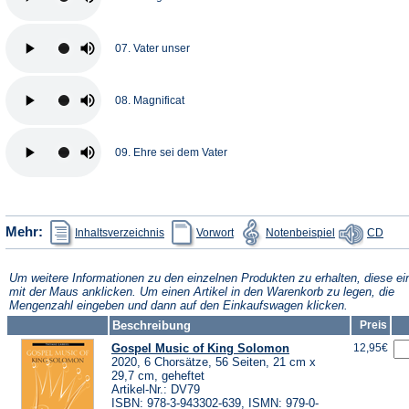
07. Vater unser
08. Magnificat
09. Ehre sei dem Vater
(Öffnet
(Öffnet
(Öffnet
(Öffn
Mehr:
Inhaltsverzeichnis
Vorwort
Notenbeispiel
CD
in
in
in
in
einem
einem
einem
eine
neuen
neuen
neuen
neue
Tab)
Tab)
Tab)
Tab)
Um weitere Informationen zu den einzelnen Produkten zu erhalten, diese ei
mit der Maus anklicken. Um einen Artikel in den Warenkorb zu legen, die
Mengenzahl eingeben und dann auf den Einkaufswagen klicken.
Beschreibung
Preis
Gospel Music of King Solomon
12,95€
2020, 6 Chorsätze, 56 Seiten, 21 cm x
29,7 cm, geheftet
Artikel-Nr.: DV79
ISBN: 978-3-943302-639, ISMN: 979-0-