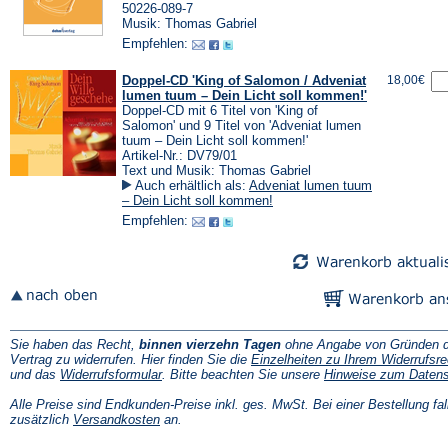
50226-089-7
Musik: Thomas Gabriel
Empfehlen:
Doppel-CD 'King of Salomon / Adveniat
18,00€
lumen tuum – Dein Licht soll kommen!'
Doppel-CD mit 6 Titel von 'King of
Salomon' und 9 Titel von 'Adveniat lumen
tuum – Dein Licht soll kommen!'
Artikel-Nr.: DV79/01
Text und Musik: Thomas Gabriel
Auch erhältlich als:
Adveniat lumen tuum
– Dein Licht soll kommen!
Empfehlen:
Sie haben das Recht,
binnen vierzehn Tagen
ohne Angabe von Gründen d
Vertrag zu widerrufen. Hier finden Sie die
Einzelheiten zu Ihrem Widerrufsre
(Öffnet
und das
Widerrufsformular
. Bitte beachten Sie unsere
Hinweise zum Daten
in
einem
Alle Preise sind Endkunden-Preise inkl. ges. MwSt. Bei einer Bestellung fal
neuen
(Öffnet
zusätzlich
Versandkosten
an.
Tab)
in
einem