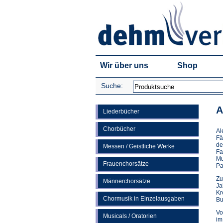
Wir über uns
Shop
Suche:
A
Liederbücher
Chorbücher
Al
Fä
de
Messen / Geistliche Werke
Fa
Mu
Frauenchorsätze
Pa
Zu
Männerchorsätze
Ja
Kr
Chormusik in Einzelausgaben
Bu
Vo
Musicals / Oratorien
im