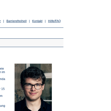
z
|
Barrierefreiheit
|
Kontakt
|
Hilfe/FAQ
wie
m im
inda
r 15
im
dung