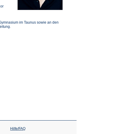
n
hor
m Gymnasium im Taunus sowie an den
eitung.
Hilfe/FAQ