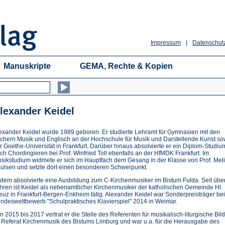
Impressum
|
Datenschut
Manuskripte
GEMA, Rechte & Kopien
lexander Keidel
exander Keidel wurde 1989 geboren. Er studierte Lehramt für Gymnasien mit den
chern Musik und Englisch an der Hochschule für Musik und Darstellende Kunst so
r Goethe-Universität in Frankfurt. Darüber hinaus absolvierte er ein Diplom-Studiu
ch Chordirigieren bei Prof. Winfried Toll ebenfalls an der HfMDK Frankfurt. Im
sikstudium widmete er sich im Hauptfach dem Gesang in der Klasse von Prof. Mel
ulsen und setzte dort einen besonderen Schwerpunkt.
dem absolvierte eine Ausbildung zum C-Kirchenmusiker im Bistum Fulda. Seit übe
hren ist Keidel als nebenamtlicher Kirchenmusiker der katholischen Gemeinde Hl.
euz in Frankfurt-Bergen-Enkheim tätig. Alexander Keidel war Sonderpreisträger be
ndeswettbewerb "Schulpraktisches Klavierspiel" 2014 in Weimar.
n 2015 bis 2017 vertrat er die Stelle des Referenten für musikalisch-liturgische Bil
 Referat Kirchenmusik des Bistums Limburg und war u.a. für die Herausgabe des