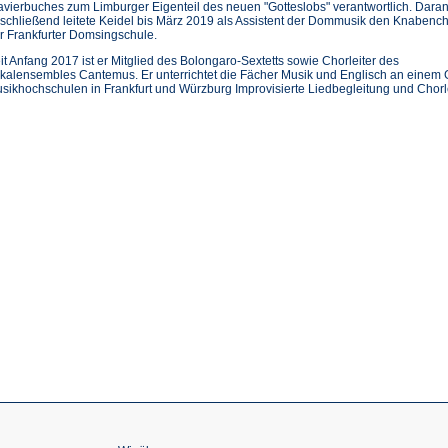
avierbuches zum Limburger Eigenteil des neuen "Gotteslobs" verantwortlich. Dara
schließend leitete Keidel bis März 2019 als Assistent der Dommusik den Knabenc
r Frankfurter Domsingschule.
it Anfang 2017 ist er Mitglied des Bolongaro-Sextetts sowie Chorleiter des
kalensembles Cantemus. Er unterrichtet die Fächer Musik und Englisch an eine
sikhochschulen in Frankfurt und Würzburg Improvisierte Liedbegleitung und Chorl