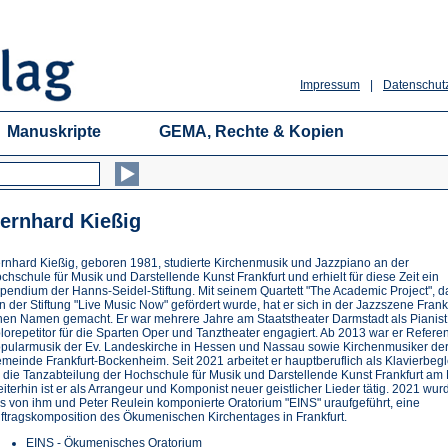
Impressum
|
Datenschut
Manuskripte
GEMA, Rechte & Kopien
ernhard Kießig
rnhard Kießig, geboren 1981, studierte Kirchenmusik und Jazzpiano an der
chschule für Musik und Darstellende Kunst Frankfurt und erhielt für diese Zeit ein
ipendium der Hanns-Seidel-Stiftung. Mit seinem Quartett "The Academic Project", d
n der Stiftung "Live Music Now" gefördert wurde, hat er sich in der Jazzszene Frank
nen Namen gemacht. Er war mehrere Jahre am Staatstheater Darmstadt als Pianist
lorepetitor für die Sparten Oper und Tanztheater engagiert. Ab 2013 war er Referen
pularmusik der Ev. Landeskirche in Hessen und Nassau sowie Kirchenmusiker de
meinde Frankfurt-Bockenheim. Seit 2021 arbeitet er hauptberuflich als Klavierbegl
r die Tanzabteilung der Hochschule für Musik und Darstellende Kunst Frankfurt am
iterhin ist er als Arrangeur und Komponist neuer geistlicher Lieder tätig. 2021 wur
s von ihm und Peter Reulein komponierte Oratorium "EINS" uraufgeführt, eine
ftragskomposition des Ökumenischen Kirchentages in Frankfurt.
EINS - Ökumenisches Oratorium