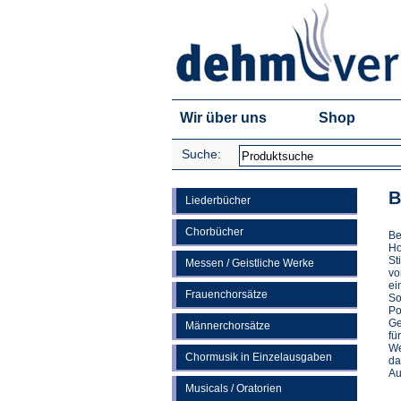
Wir über uns
Shop
Suche:
B
Liederbücher
Chorbücher
Be
Ho
St
Messen / Geistliche Werke
vo
ei
Frauenchorsätze
So
Po
Ge
Männerchorsätze
fü
We
Chormusik in Einzelausgaben
da
Au
Musicals / Oratorien