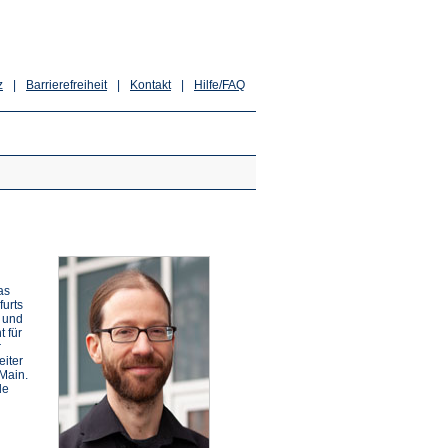
z
|
Barrierefreiheit
|
Kontakt
|
Hilfe/FAQ
as
furts
 und
t für
r
eiter
 Main.
de