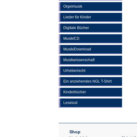
Orgelmusik
Lieder für Kinder
Digitale Bücher
Musik/CD
Musik/Download
Musikwissenschaft
Urheberrecht
Ein anziehendes NGL T-Shirt
Kinderbücher
Leselust
Shop