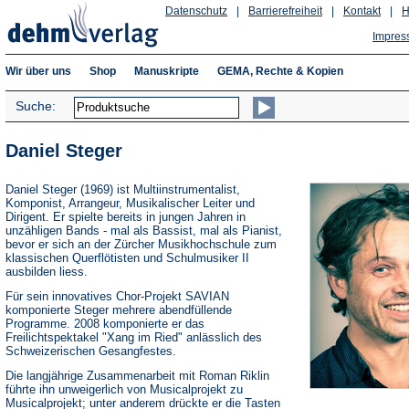
Datenschutz
|
Barrierefreiheit
|
Kontakt
|
H
Impres
Wir über uns
Shop
Manuskripte
GEMA, Rechte & Kopien
Suche:
Daniel Steger
Daniel Steger (1969) ist Multiinstrumentalist,
Komponist, Arrangeur, Musikalischer Leiter und
Dirigent. Er spielte bereits in jungen Jahren in
unzähligen Bands - mal als Bassist, mal als Pianist,
bevor er sich an der Zürcher Musikhochschule zum
klassischen Querflötisten und Schulmusiker II
ausbilden liess.
Für sein innovatives Chor-Projekt SAVIAN
komponierte Steger mehrere abendfüllende
Programme. 2008 komponierte er das
Freilichtspektakel "Xang im Ried" anlässlich des
Schweizerischen Gesangfestes.
Die langjährige Zusammenarbeit mit Roman Riklin
führte ihn unweigerlich von Musicalprojekt zu
Musicalprojekt; unter anderem drückte er die Tasten