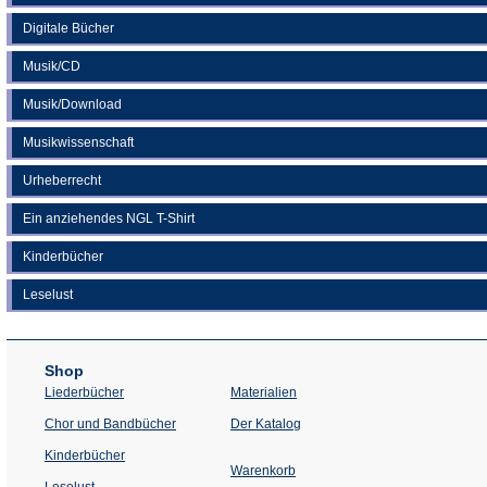
Digitale Bücher
Musik/CD
Musik/Download
Musikwissenschaft
Urheberrecht
Ein anziehendes NGL T-Shirt
Kinderbücher
Leselust
Shop
Liederbücher
Materialien
(Öffnet
Chor und Bandbücher
Der Katalog
in
einem
Kinderbücher
neuen
Warenkorb
Tab)
Leselust