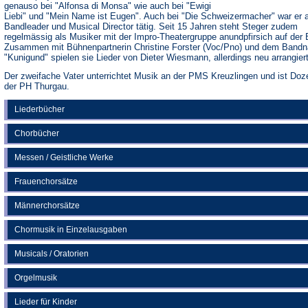
genauso bei "Alfonsa di Monsa" wie auch bei "Ewigi
Liebi" und "Mein Name ist Eugen". Auch bei "Die Schweizermacher" war er a
Bandleader und Musical Director tätig. Seit 15 Jahren steht Steger zudem
regelmässig als Musiker mit der Impro-Theatergruppe anundpfirsich auf der
Zusammen mit Bühnenpartnerin Christine Forster (Voc/Pno) und dem Band
"Kunigund" spielen sie Lieder von Dieter Wiesmann, allerdings neu arrangiert
Der zweifache Vater unterrichtet Musik an der PMS Kreuzlingen und ist Doz
der PH Thurgau.
Liederbücher
Chorbücher
Messen / Geistliche Werke
Frauenchorsätze
Männerchorsätze
Chormusik in Einzelausgaben
Musicals / Oratorien
Orgelmusik
Lieder für Kinder