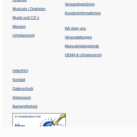
Versandgebühren
Musicals / Oratorien
Kundeninformationen
Musik und CD´s
Messen
Wir über uns
Urheberrecht
(Öffnet
Veranstaltungen
in
einem
Manuskriptangebote
neuen
Tab)
GEMA & Urheberrecht
Hilfe/FAQ
Kontakt
Datenschutz
Impressum
Barrierefreiheit
(Öffnet
in
einem
neuen
Tab)
© Dehm Verlag
2026