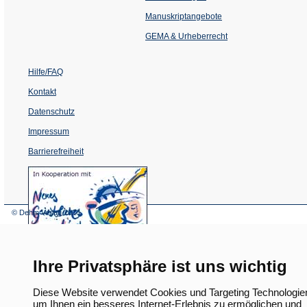
in
einem
Manuskriptangebote
neuen
Tab)
GEMA & Urheberrecht
Hilfe/FAQ
Kontakt
Datenschutz
Impressum
Barrierefreiheit
(Öffnet
in
einem
neuen
Tab)
© Dehm Verlag
2026
Ihre Privatsphäre ist uns wichtig
Diese Website verwendet Cookies und Targeting Technologie
um Ihnen ein besseres Internet-Erlebnis zu ermöglichen und