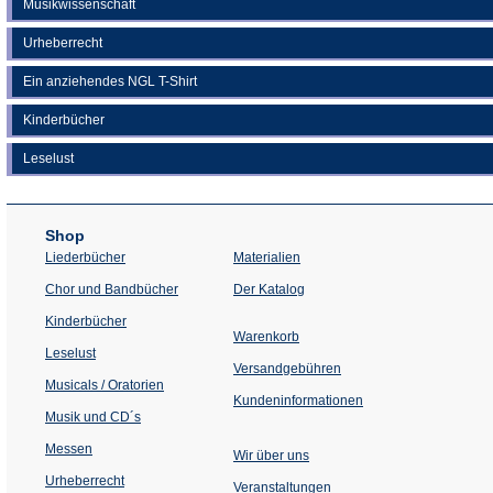
Musikwissenschaft
Urheberrecht
Ein anziehendes NGL T-Shirt
Kinderbücher
Leselust
Shop
Liederbücher
Materialien
(Öffnet
Chor und Bandbücher
Der Katalog
in
einem
Kinderbücher
neuen
Warenkorb
Tab)
Leselust
Versandgebühren
Musicals / Oratorien
Kundeninformationen
Musik und CD´s
Messen
Wir über uns
Urheberrecht
(Öffnet
Veranstaltungen