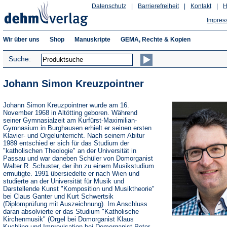
Datenschutz
|
Barrierefreiheit
|
Kontakt
|
H
Impres
Wir über uns
Shop
Manuskripte
GEMA, Rechte & Kopien
Suche:
Johann Simon Kreuzpointner
Johann Simon Kreuzpointner wurde am 16.
November 1968 in Altötting geboren. Während
seiner Gymnasialzeit am Kurfürst-Maximilian-
Gymnasium in Burghausen erhielt er seinen ersten
Klavier- und Orgelunterricht. Nach seinem Abitur
1989 entschied er sich für das Studium der
"katholischen Theologie" an der Universität in
Passau und war daneben Schüler von Domorganist
Walter R. Schuster, der ihn zu einem Musikstudium
ermutigte. 1991 übersiedelte er nach Wien und
studierte an der Universität für Musik und
Darstellende Kunst "Komposition und Musiktheorie"
bei Claus Ganter und Kurt Schwertsik
(Diplomprüfung mit Auszeichnung). Im Anschluss
daran absolvierte er das Studium "Katholische
Kirchenmusik" (Orgel bei Domorganist Klaus
Kuchling und Improvisation bei Domorganist Peter