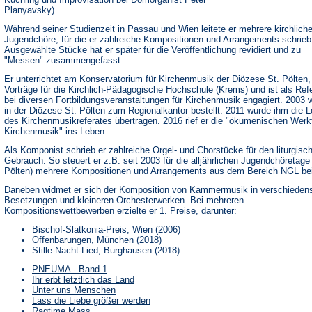
Planyavsky).
Während seiner Studienzeit in Passau und Wien leitete er mehrere kirchlich
Jugendchöre, für die er zahlreiche Kompositionen und Arrangements schrieb
Ausgewählte Stücke hat er später für die Veröffentlichung revidiert und zu
"Messen" zusammengefasst.
Er unterrichtet am Konservatorium für Kirchenmusik der Diözese St. Pölten, 
Vorträge für die Kirchlich-Pädagogische Hochschule (Krems) und ist als Ref
bei diversen Fortbildungsveranstaltungen für Kirchenmusik engagiert. 2003 
in der Diözese St. Pölten zum Regionalkantor bestellt. 2011 wurde ihm die L
des Kirchenmusikreferates übertragen. 2016 rief er die "ökumenischen Werk
Kirchenmusik" ins Leben.
Als Komponist schrieb er zahlreiche Orgel- und Chorstücke für den liturgisc
Gebrauch. So steuert er z.B. seit 2003 für die alljährlichen Jugendchöretage 
Pölten) mehrere Kompositionen und Arrangements aus dem Bereich NGL bei
Daneben widmet er sich der Komposition von Kammermusik in verschieden
Besetzungen und kleineren Orchesterwerken. Bei mehreren
Kompositionswettbewerben erzielte er 1. Preise, darunter:
Bischof-Slatkonia-Preis, Wien (2006)
Offenbarungen, München (2018)
Stille-Nacht-Lied, Burghausen (2018)
PNEUMA - Band 1
Ihr erbt letztlich das Land
Unter uns Menschen
Lass die Liebe größer werden
Ragtime Mass